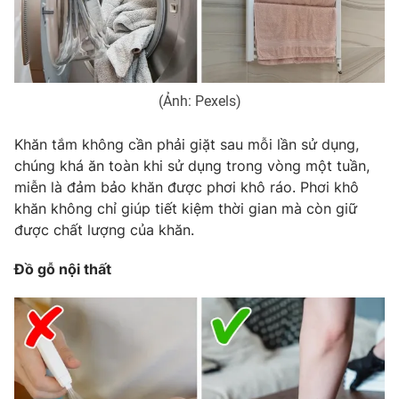
Phim VTV
Giải trí
Hậu trường
Điện ảnh
Đời sống
Nhân vật
Âm nhạc
(Ảnh: Pexels)
Du lịch
Khán giả
Giáo dục
Sao
Làm đẹp
Khăn tắm không cần phải giặt sau mỗi lần sử dụng,
Giải sao mai
Tuyển sinh
chúng khá ăn toàn khi sử dụng trong vòng một tuần,
Công nghệ
Chất lượng cuộc sống
miễn là đảm bảo khăn được phơi khô ráo. Phơi khô
Học trực tuyến
khăn không chỉ giúp tiết kiệm thời gian mà còn giữ
Hitech Công nghệ tương lai
Giao lưu trực tuyến
được chất lượng của khăn.
Sản phẩm
Đồ gỗ nội thất
Lịch phát sóng
Thị trường
Tư vấn
Chuyên mục khác
Emagazine
Podcast