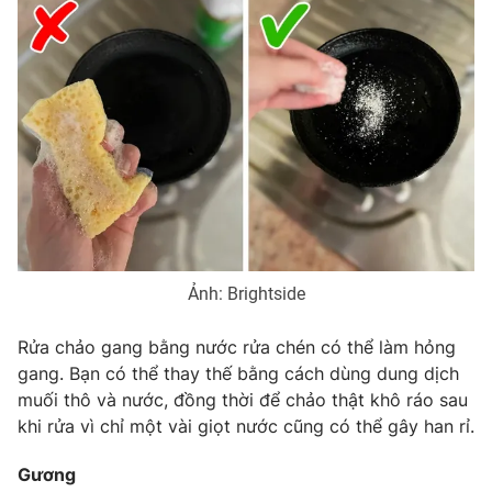
THỜI BÁO VTV
Theo dõi báo trên
Cơ quan chủ quản:
Đài Truyền hình Việt Nam
Cơ quan báo chí:
Thời báo VTV
Ảnh: Brightside
Giấy phép hoạt động báo in và báo điện tử số 483/GP-BTTTT
cấp ngày 29/12/2023
Rửa chảo gang bằng nước rửa chén có thể làm hỏng
Tổng Biên tập:
Vũ Thanh Thủy
gang. Bạn có thể thay thế bằng cách dùng dung dịch
Phó Tổng Biên tập:
Nguyễn Thị Mỹ Hạnh, Phạm Quốc Thắng,
muối thô và nước, đồng thời để chảo thật khô ráo sau
Nguyễn Trọng Ninh
khi rửa vì chỉ một vài giọt nước cũng có thể gây han rỉ.
Tổng đài VTV:
024.38 355 931 - 024.38 355 932
Ðiện thoại Thời báo VTV:
024.66 897 897
Gương