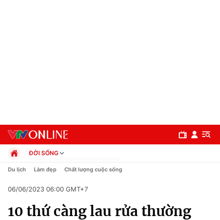
ĐỜI SỐNG
Chính trị
Du lịch
Làm đẹp
Chất lượng cuộc sống
Xã hội
06/06/2023 06:00 GMT+7
Pháp luật
Chuyên mục
Kinh tế
10 thứ càng lau rửa thường
Thể thao