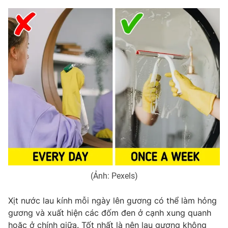
Email:
toasoan@vtv.vn
Liên hệ quảng cáo:
024-7300.7108
® Cấm sao chép dưới mọi hình thức nếu không có sự chấp
thuận bằng văn bản. Ghi rõ nguồn VTV.vn khi phát hành lại
(Ảnh: Pexels)
thông tin từ website này.
Xịt nước lau kính mỗi ngày lên gương có thể làm hỏng
gương và xuất hiện các đốm đen ở cạnh xung quanh
hoặc ở chính giữa. Tốt nhất là nên lau gương không