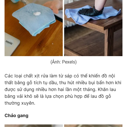
Photo
Infographic
Video
Shorts video
VTV Money
VTV Thể thao
VTV Sức khoẻ
Bất động sản
(Ảnh: Pexels)
Thị trường 24h
Tấm lòng Việt
Các loại chất xịt rửa làm từ sáp có thể khiến đồ nội
thất bằng gỗ tích tụ dầu, thu hút nhiều bụi bẩn hơn khi
được sử dụng nhiều hơn hai lần một tháng. Khăn lau
VTV4
Vươn mình bằng AI
bằng vải khô sẽ là lựa chọn phù hợp để lau đồ gỗ
thường xuyên.
VTV9
VTV8
Chảo gang
Liên hệ tòa soạn
English