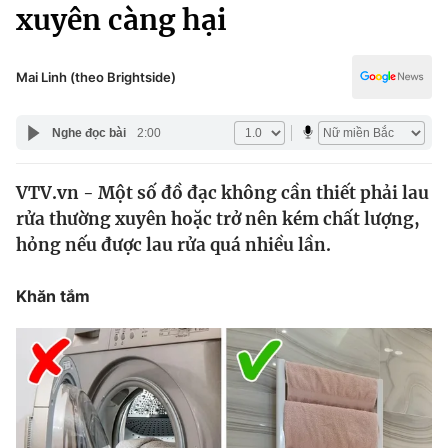
Chính trị
xuyên càng hại
Truyền hình
Văn hóa - Giải trí
Xã hội
Y tế
Mai Linh (theo Brightside)
Đời sống
Pháp luật
Công nghệ
Nghe đọc bài
2:00
Giáo dục
Y tế
VTV.vn - Một số đồ đạc không cần thiết phải lau
rửa thường xuyên hoặc trở nên kém chất lượng,
Thế giới
hỏng nếu được lau rửa quá nhiều lần.
Tin tức
Kinh tế
Khăn tắm
Thế giới đó đây
Tài chính
Dữ liệu và đời sống
Câu chuyện quốc tế
Thị trường
Truyền hình
Góc doanh nghiệp