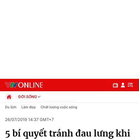
ĐỜI SỐNG
Chính trị
Du lịch
Làm đẹp
Chất lượng cuộc sống
Xã hội
26/07/2019 14:37 GMT+7
Pháp luật
Chuyên mục
Kinh tế
5 bí quyết tránh đau lưng khi
Thể thao