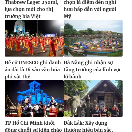
Thabrew Lager 250ml,
chọn là điểm đến nghỉ
lựa chọn mới cho thị
hưu hấp dẫn với người
trường bia Việt
Mỹ
Đề cử UNESCO ghi danh
Đà Nẵng ghi nhận sự
áo dài là Di sản văn hóa
tăng trưởng của lĩnh vực
phi vật thể
lữ hành
TP Hồ Chí Minh khởi
Đắk Lắk: Xây dựng
động chuỗi sự kiện chào
thương hiệu bản sắc,