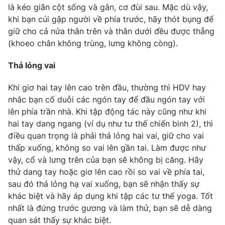
là kéo giãn cột sống và gân, cơ đùi sau. Mặc dù vậy,
Photo
Infographic
khi bạn cúi gập người về phía trước, hãy thót bụng để
giữ cho cả nửa thân trên và thân dưới đều được thẳng
(khoeo chân không trùng, lưng không còng).
Video
Shorts video
Thả lỏng vai
VTV Money
VTV Thể thao
Khi giơ hai tay lên cao trên đầu, thường thì HDV hay
nhắc bạn cố duỗi các ngón tay để đầu ngón tay với
VTV Sức khoẻ
Bất động sản
lên phía trần nhà. Khi tập động tác này cũng như khi
hai tay dang ngang (ví dụ như tư thế chiến binh 2), thì
Thị trường 24h
Tấm lòng Việt
điều quan trọng là phải thả lỏng hai vai, giữ cho vai
thấp xuống, không so vai lên gần tai. Làm được như
vậy, cổ và lưng trên của bạn sẽ không bị căng. Hãy
VTV4
Vươn mình bằng AI
thử dang tay hoặc giơ lên cao rồi so vai về phía tai,
sau đó thả lỏng hạ vai xuống, bạn sẽ nhận thấy sự
VTV9
VTV8
khác biệt và hãy áp dụng khi tập các tư thế yoga. Tốt
nhất là đứng trước gương và làm thử, bạn sẽ dễ dàng
Liên hệ tòa soạn
quan sát thấy sự khác biệt.
English