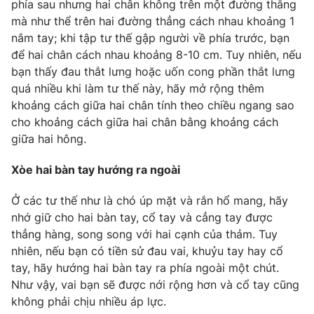
phía sau nhưng hai chân không trên một đường thẳng
Ðiện thoại Thời báo VTV:
024.66 897 897
mà như thể trên hai đường thẳng cách nhau khoảng 1
Email:
toasoan@vtv.vn
nắm tay; khi tập tư thế gập người về phía trước, bạn
Liên hệ quảng cáo:
024-7300.7108
để hai chân cách nhau khoảng 8-10 cm. Tuy nhiên, nếu
bạn thấy đau thắt lưng hoặc uốn cong phần thắt lưng
quá nhiều khi làm tư thế này, hãy mở rộng thêm
khoảng cách giữa hai chân tính theo chiều ngang sao
cho khoảng cách giữa hai chân bằng khoảng cách
giữa hai hông.
Xòe hai bàn tay hướng ra ngoài
Ở các tư thế như là chó úp mặt và rắn hổ mang, hãy
nhớ giữ cho hai bàn tay, cổ tay và cẳng tay được
thẳng hàng, song song với hai cạnh của thảm. Tuy
® Cấm sao chép dưới mọi hình thức nếu không có sự chấp
nhiên, nếu bạn có tiền sử đau vai, khuỷu tay hay cổ
thuận bằng văn bản. Ghi rõ nguồn VTV.vn khi phát hành lại
tay, hãy hướng hai bàn tay ra phía ngoài một chút.
thông tin từ website này.
Như vậy, vai bạn sẽ được nới rộng hơn và cổ tay cũng
không phải chịu nhiều áp lực.