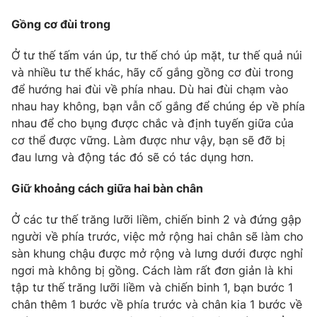
Gồng cơ đùi trong
Ở tư thế tấm ván úp, tư thế chó úp mặt, tư thế quả núi
THỜI BÁO VTV
và nhiều tư thế khác, hãy cố gắng gồng cơ đùi trong
để hướng hai đùi về phía nhau. Dù hai đùi chạm vào
nhau hay không, bạn vẫn cố gắng để chúng ép về phía
nhau để cho bụng được chắc và định tuyến giữa của
Theo dõi báo trên
cơ thể được vững. Làm được như vậy, bạn sẽ đỡ bị
đau lưng và động tác đó sẽ có tác dụng hơn.
Cơ quan chủ quản:
Đài Truyền hình Việt Nam
Giữ khoảng cách giữa hai bàn chân
Cơ quan báo chí:
Thời báo VTV
Giấy phép hoạt động báo in và báo điện tử số 483/GP-BTTTT
Ở các tư thế trăng lưỡi liềm, chiến binh 2 và đứng gập
cấp ngày 29/12/2023
người về phía trước, việc mở rộng hai chân sẽ làm cho
Tổng Biên tập:
Vũ Thanh Thủy
sàn khung chậu được mở rộng và lưng dưới được nghỉ
ngơi mà không bị gồng. Cách làm rất đơn giản là khi
Phó Tổng Biên tập:
Nguyễn Thị Mỹ Hạnh, Phạm Quốc Thắng,
Nguyễn Trọng Ninh
tập tư thế trăng lưỡi liềm và chiến binh 1, bạn bước 1
chân thêm 1 bước về phía trước và chân kia 1 bước về
Tổng đài VTV:
024.38 355 931 - 024.38 355 932