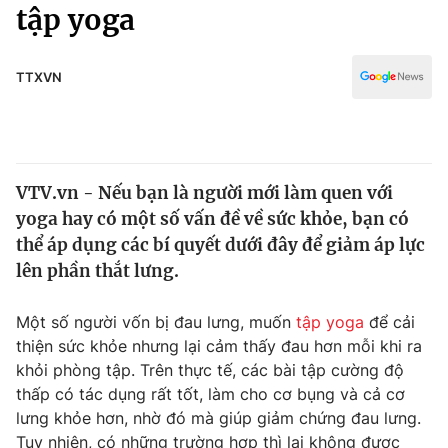
Chính trị
tập yoga
Truyền hình
Văn hóa - Giải trí
Xã hội
Y tế
TTXVN
Đời sống
Pháp luật
Công nghệ
Giáo dục
Y tế
VTV.vn - Nếu bạn là người mới làm quen với
yoga hay có một số vấn đề về sức khỏe, bạn có
Thế giới
thể áp dụng các bí quyết dưới đây để giảm áp lực
lên phần thắt lưng.
Tin tức
Kinh tế
Thế giới đó đây
Một số người vốn bị đau lưng, muốn
tập yoga
để cải
Tài chính
thiện sức khỏe nhưng lại cảm thấy đau hơn mỗi khi ra
Dữ liệu và đời sống
Câu chuyện quốc tế
khỏi phòng tập. Trên thực tế, các bài tập cường độ
Thị trường
thấp có tác dụng rất tốt, làm cho cơ bụng và cả cơ
Truyền hình
Góc doanh nghiệp
lưng khỏe hơn, nhờ đó mà giúp giảm chứng đau lưng.
Tuy nhiên, có những trường hợp thì lại không được