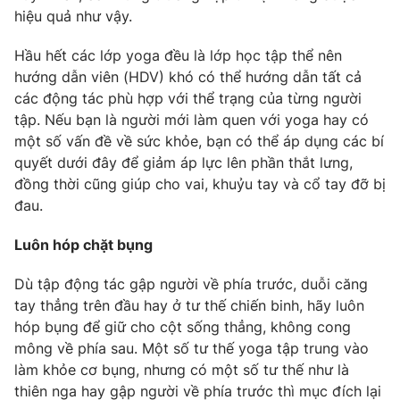
Phim VTV
hiệu quả như vậy.
Giải trí
Hậu trường
Hầu hết các lớp yoga đều là lớp học tập thể nên
Điện ảnh
Đời sống
Nhân vật
hướng dẫn viên (HDV) khó có thể hướng dẫn tất cả
Âm nhạc
các động tác phù hợp với thể trạng của từng người
Du lịch
Khán giả
tập. Nếu bạn là người mới làm quen với yoga hay có
Giáo dục
Sao
một số vấn đề về sức khỏe, bạn có thể áp dụng các bí
Làm đẹp
Giải sao mai
Tuyển sinh
quyết dưới đây để giảm áp lực lên phần thắt lưng,
Công nghệ
Chất lượng cuộc sống
đồng thời cũng giúp cho vai, khuỷu tay và cổ tay đỡ bị
Học trực tuyến
đau.
Hitech Công nghệ tương lai
Giao lưu trực tuyến
Luôn hóp chặt bụng
Sản phẩm
Lịch phát sóng
Thị trường
Dù tập động tác gập người về phía trước, duỗi căng
tay thẳng trên đầu hay ở tư thế chiến binh, hãy luôn
Tư vấn
hóp bụng để giữ cho cột sống thẳng, không cong
Chuyên mục khác
mông về phía sau. Một số tư thế yoga tập trung vào
làm khỏe cơ bụng, nhưng có một số tư thế như là
Emagazine
Podcast
thiên nga hay gập người về phía trước thì mục đích lại