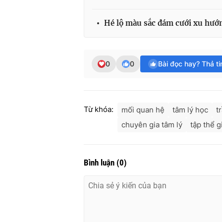
Hé lộ màu sắc đám cưới xu hướ
0
0
Bài đọc hay? Thả t
Từ khóa:
mối quan hệ
tâm lý học
t
chuyên gia tâm lý
tập thể g
Bình luận
(
0
)