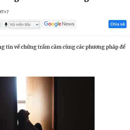
Góc ảnh
MT+7
Chia sẻ
Giáo dục
Công nghệ
Tuyển sinh
Hitech Công ng
ng tin về chứng trầm cảm cùng các phương pháp để
Học trực tuyến
Sản phẩm
g
Thị trường
Tư vấn