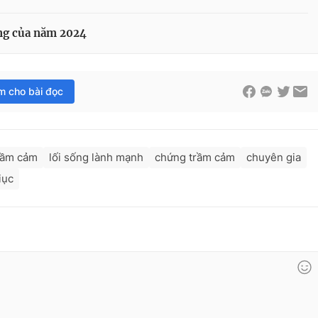
ng của năm 2024
im cho bài đọc
rầm cảm
lối sống lành mạnh
chứng trầm cảm
chuyên gia
iục