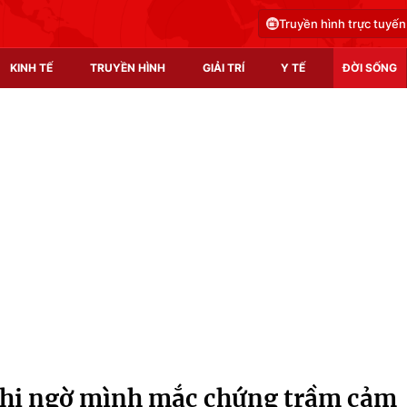
Truyền hình trực tuyến
KINH TẾ
TRUYỀN HÌNH
GIẢI TRÍ
Y TẾ
ĐỜI SỐNG
Pháp luật
Y tế
Truyền hình
Multimedia
Phim VTV
Video
Hậu trường
Shorts video
Nhân vật
Podcast
Khán giả
EMagazine
Giải sao mai
Photo
nghi ngờ mình mắc chứng trầm cảm
Infographic