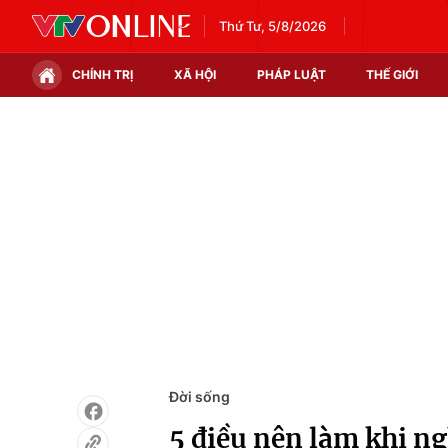
Thứ Tư, 5/8/2026
CHÍNH TRỊ
XÃ HỘI
PHÁP LUẬT
THẾ GIỚI
Chính trị
Xã hội
Thế giới
Kinh tế
Tin tức
Tài chính
Thế giới đó đây
Thị trường
Câu chuyện quốc tế
Góc doanh nghiệp
Dữ liệu và đời sống
Đời sống
5 điều nên làm khi 