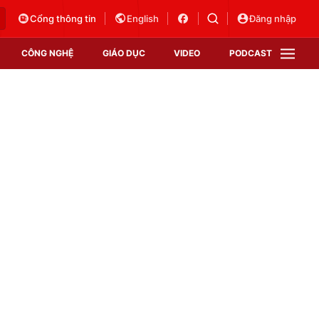
Cổng thông tin
English
Đăng nhập
CÔNG NGHỆ
GIÁO DỤC
VIDEO
PODCAST
VTV Money
VTV Thể thao
VTV Sức khoẻ
Bất động sản
Thị trường 24h
Tấm lòng Việt
Vươn mình bằng AI
VTV4
VTV8
VTV9
Lịch phát sóng
Giao lưu trực tuyến
Sự kiện