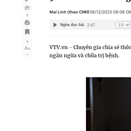
Mai Linh (theo CNN)
08/12/2023 06:06 G
0
2:47
Nghe đọc bài
Giải trí
Đời sống
Điện ảnh
Du lịch
VTV.vn - Chuyên gia chia sẻ thô
Âm nhạc
Làm đẹp
ngăn ngừa và chữa trị bệnh.
Sao
Chất lượng cuộc sốn