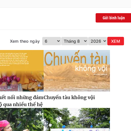
Gửi bình luận
Xem theo ngày
XEM
kết nối những đám
Chuyến tàu không vội
ộ qua nhiều thế hệ