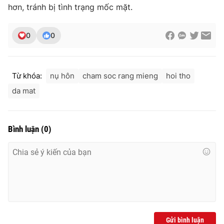
hơn, tránh bị tình trạng mốc mặt.
0
0
THỜI BÁO VTV
Từ khóa:
nụ hôn
cham soc rang mieng
hoi tho
da mat
Theo dõi báo trên
Cơ quan chủ quản:
Đài Truyền hình Việt Nam
Bình luận
(
0
)
Cơ quan báo chí:
Thời báo VTV
Giấy phép hoạt động báo in và báo điện tử số 483/GP-BTTTT
cấp ngày 29/12/2023
Tổng Biên tập:
Vũ Thanh Thủy
Phó Tổng Biên tập:
Nguyễn Thị Mỹ Hạnh, Phạm Quốc Thắng,
Nguyễn Trọng Ninh
Tổng đài VTV:
024.38 355 931 - 024.38 355 932
Gửi bình luận