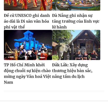
Đề cử UNESCO ghi danh
Đà Nẵng ghi nhận sự
áo dài là Di sản văn hóa
tăng trưởng của lĩnh vực
phi vật thể
lữ hành
TP Hồ Chí Minh khởi
Đắk Lắk: Xây dựng
động chuỗi sự kiện chào
thương hiệu bản sắc,
mừng ngày Văn hoá Việt
nâng tầm du lịch
Nam