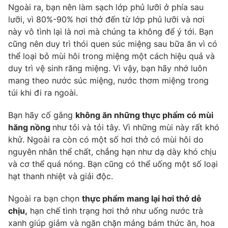
Phim VTV
Ngoài ra, bạn nên làm sạch lớp phủ lưỡi ở phía sau
Giải trí
lưỡi, vì 80%-90% hơi thở đến từ lớp phủ lưỡi và nơi
Hậu trường
này vô tình lại là nơi mà chúng ta không để ý tới. Bạn
Điện ảnh
Đời sống
Nhân vật
cũng nên duy trì thói quen súc miệng sau bữa ăn vì có
Âm nhạc
thể loại bỏ mùi hôi trong miệng một cách hiệu quả và
Du lịch
Khán giả
duy trì vệ sinh răng miệng. Vì vậy, bạn hãy nhớ luôn
Giáo dục
Sao
mang theo nước súc miệng, nước thơm miệng trong
Làm đẹp
Giải sao mai
Tuyển sinh
túi khi đi ra ngoài.
Công nghệ
Chất lượng cuộc sống
Học trực tuyến
Bạn hãy cố gắng
không ăn những thực phẩm có mùi
Hitech Công nghệ tương lai
hăng nồng
như tỏi và tỏi tây. Vì những mùi này rất khó
Giao lưu trực tuyến
khử. Ngoài ra còn có một số hơi thở có mùi hôi do
Sản phẩm
nguyên nhân thể chất, chẳng hạn như dạ dày khó chịu
Lịch phát sóng
Thị trường
và cơ thể quá nóng. Bạn cũng có thể uống một số loại
hạt thanh nhiệt và giải độc.
Tư vấn
Chuyên mục khác
Ngoài ra bạn chọn
thực phẩm mang lại hơi thở dễ
chịu,
hạn chế tình trạng hơi thở như uống nước trà
Emagazine
Podcast
xanh giúp giảm và ngăn chặn mảng bám thức ăn, hoa