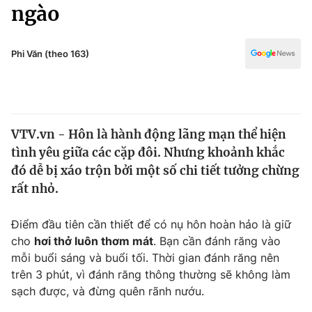
Chính trị
ngào
Truyền hình
Văn hóa - Giải trí
Xã hội
Y tế
Phi Văn (theo 163)
Đời sống
Pháp luật
Công nghệ
Giáo dục
Y tế
VTV.vn - Hôn là hành động lãng mạn thể hiện
tình yêu giữa các cặp đôi. Nhưng khoảnh khắc
Thế giới
đó dễ bị xáo trộn bởi một số chi tiết tưởng chừng
rất nhỏ.
Tin tức
Kinh tế
Thế giới đó đây
Điểm đầu tiên cần thiết để có nụ hôn hoàn hảo là giữ
Tài chính
cho
hơi thở luôn thơm mát
. Bạn cần đánh răng vào
Dữ liệu và đời sống
Câu chuyện quốc tế
mỗi buổi sáng và buổi tối. Thời gian đánh răng nên
Thị trường
trên 3 phút, vì đánh răng thông thường sẽ không làm
Truyền hình
Góc doanh nghiệp
sạch được, và đừng quên rãnh nướu.