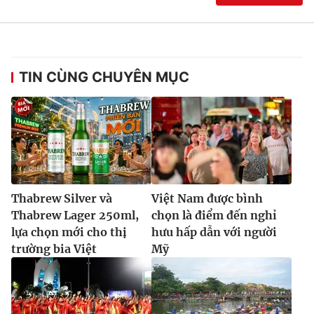
Ðiện thoại Thời báo VTV:
024.66 897 897
Email:
toasoan@vtv.vn
Liên hệ quảng cáo:
024-7300.7108
TIN CÙNG CHUYÊN MỤC
Thabrew Silver và
Việt Nam được bình
Thabrew Lager 250ml,
chọn là điểm đến nghỉ
lựa chọn mới cho thị
hưu hấp dẫn với người
® Cấm sao chép dưới mọi hình thức nếu không có sự chấp
trường bia Việt
Mỹ
thuận bằng văn bản. Ghi rõ nguồn VTV.vn khi phát hành lại
thông tin từ website này.