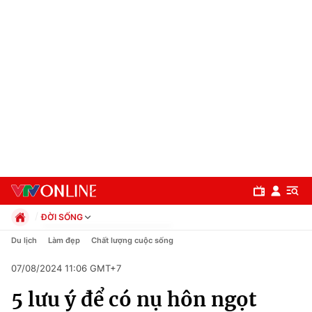
ĐỜI SỐNG
Chính trị
Du lịch
Làm đẹp
Chất lượng cuộc sống
Xã hội
07/08/2024 11:06 GMT+7
Pháp luật
Chuyên mục
Kinh tế
5 lưu ý để có nụ hôn ngọt
Thể thao