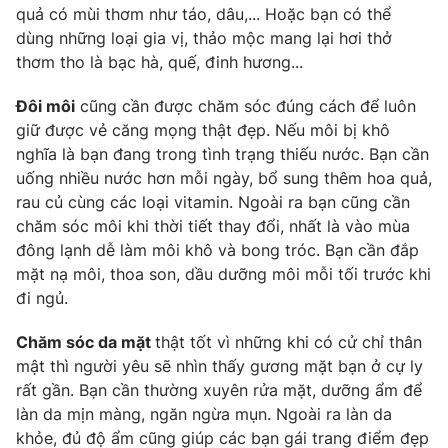
quả có mùi thơm như táo, dâu,... Hoặc bạn có thể
Photo
Infographic
dùng những loại gia vị, thảo mộc mang lại hơi thở
thơm tho là bạc hà, quế, đinh hương...
Video
Shorts video
Đôi môi
cũng cần được chăm sóc đúng cách để luôn
giữ được vẻ căng mọng thật đẹp. Nếu môi bị khô
VTV Money
VTV Thể thao
nghĩa là bạn đang trong tình trạng thiếu nước. Bạn cần
uống nhiều nước hơn mỗi ngày, bổ sung thêm hoa quả,
rau củ cùng các loại vitamin. Ngoài ra bạn cũng cần
VTV Sức khoẻ
Bất động sản
chăm sóc môi khi thời tiết thay đổi, nhất là vào mùa
đông lạnh dễ làm môi khô và bong tróc. Bạn cần đắp
Thị trường 24h
Tấm lòng Việt
mặt nạ môi, thoa son, dầu dưỡng môi mỗi tối trước khi
đi ngủ.
VTV4
Vươn mình bằng AI
Chăm sóc da mặt
thật tốt vì những khi có cử chỉ thân
mật thì người yêu sẽ nhìn thấy gương mặt bạn ở cự ly
VTV9
VTV8
rất gần. Bạn cần thường xuyên rửa mặt, dưỡng ẩm để
làn da mịn màng, ngăn ngừa mụn. Ngoài ra làn da
Liên hệ tòa soạn
khỏe, đủ độ ẩm cũng giúp các bạn gái trang điểm đẹp
English