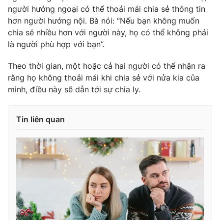
Ðiện thoại Thời báo VTV:
024.66 897 897
người hướng ngoại có thể thoải mái chia sẻ thông tin
Email:
toasoan@vtv.vn
hơn người hướng nội. Bà nói: “Nếu bạn không muốn
chia sẻ nhiều hơn với người này, họ có thể không phải
Liên hệ quảng cáo:
024-7300.7108
là người phù hợp với bạn”.
Theo thời gian, một hoặc cả hai người có thể nhận ra
rằng họ không thoải mái khi chia sẻ với nửa kia của
mình, điều này sẽ dẫn tới sự chia ly.
Tin liên quan
® Cấm sao chép dưới mọi hình thức nếu không có sự chấp
thuận bằng văn bản. Ghi rõ nguồn VTV.vn khi phát hành lại
thông tin từ website này.