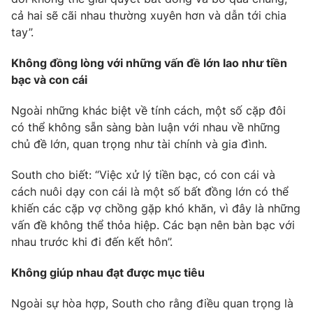
Phim VTV
Giải trí
cả hai sẽ cãi nhau thường xuyên hơn và dẫn tới chia
Hậu trường
tay”.
Điện ảnh
Đời sống
Nhân vật
Không đồng lòng với những vấn đề lớn lao như tiền
Âm nhạc
bạc và con cái
Du lịch
Khán giả
Giáo dục
Sao
Ngoài những khác biệt về tính cách, một số cặp đôi
Làm đẹp
Giải sao mai
Tuyển sinh
có thể không sẵn sàng bàn luận với nhau về những
Công nghệ
Chất lượng cuộc sống
chủ đề lớn, quan trọng như tài chính và gia đình.
Học trực tuyến
Hitech Công nghệ tương lai
South cho biết: “Việc xử lý tiền bạc, có con cái và
Giao lưu trực tuyến
cách nuôi dạy con cái là một số bất đồng lớn có thể
Sản phẩm
khiến các cặp vợ chồng gặp khó khăn, vì đây là những
Lịch phát sóng
Thị trường
vấn đề không thể thỏa hiệp. Các bạn nên bàn bạc với
nhau trước khi đi đến kết hôn”.
Tư vấn
Chuyên mục khác
Không giúp nhau đạt được mục tiêu
Emagazine
Podcast
Ngoài sự hòa hợp, South cho rằng điều quan trọng là