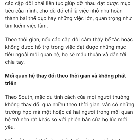
các cặp đôi phải liên tục giúp đỡ nhau đạt được mục
Photo
Infographic
tiêu của mình, cho dù đó chỉ là việc nhỏ như hoàn
thành bài thể dục hay những việc lớn, quan trọng như
tìm kiếm việc làm.
Video
Shorts video
Theo thời gian, nếu các cặp đôi cảm thấy bế tắc hoặc
VTV Money
VTV Thể thao
không được hỗ trợ trong việc đạt được những mục
tiêu ngoài mối quan hệ, họ sẽ mâu thuẫn và dẫn tới
chia tay.
VTV Sức khoẻ
Bất động sản
Mối quan hệ thay đổi theo thời gian và không phát
Thị trường 24h
Tấm lòng Việt
triển
Theo South, mặc dù tính cách của mọi người thường
VTV4
Vươn mình bằng AI
không thay đổi quá nhiều theo thời gian, vẫn có những
trường hợp mà một hoặc cả hai người trong mối quan
VTV9
VTV8
hệ trở nên rất khác so với phiên bản của họ lúc mới
yêu.
Liên hệ tòa soạn
English