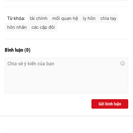
Từ khóa:
tài chính
mối quan hệ
ly hôn
chia tay
hôn nhân
các cặp đôi
Bình luận
(
0
)
Gửi bình luận