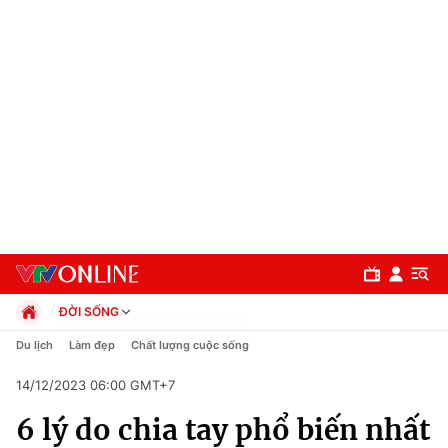
ĐỜI SỐNG
Chính trị
Du lịch
Làm đẹp
Chất lượng cuộc sống
Xã hội
14/12/2023 06:00 GMT+7
Pháp luật
Chuyên mục
Kinh tế
6 lý do chia tay phổ biến nhất
Thể thao