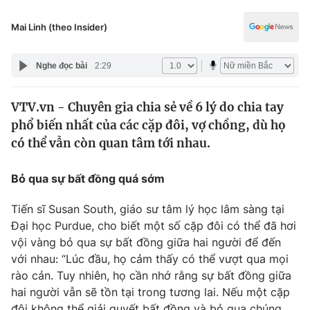
Chính trị
Truyền hình
Mai Linh (theo Insider)
Văn hóa - Giải trí
Xã hội
Y tế
Nghe đọc bài
2:29
Đời sống
Pháp luật
Công nghệ
VTV.vn - Chuyên gia chia sẻ về 6 lý do chia tay
Giáo dục
Y tế
phổ biến nhất của các cặp đôi, vợ chồng, dù họ
có thể vẫn còn quan tâm tới nhau.
Thế giới
Bỏ qua sự bất đồng quá sớm
Tin tức
Kinh tế
Tiến sĩ Susan South, giáo sư tâm lý học lâm sàng tại
Thế giới đó đây
Đại học Purdue, cho biết một số cặp đôi có thể đã hơi
Tài chính
vội vàng bỏ qua sự bất đồng giữa hai người để đến
Dữ liệu và đời sống
Câu chuyện quốc tế
với nhau: “Lúc đầu, họ cảm thấy có thể vượt qua mọi
Thị trường
rào cản. Tuy nhiên, họ cần nhớ rằng sự bất đồng giữa
Truyền hình
Góc doanh nghiệp
hai người vẫn sẽ tồn tại trong tương lai. Nếu một cặp
đôi không thể giải quyết bất đồng và bỏ qua chúng,