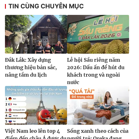
TIN CÙNG CHUYÊN MỤC
Đắk Lắk: Xây dựng
Lễ hội Sầu riêng năm
thương hiệu bản sắc,
2026: Dấu ấn để hút du
nâng tầm du lịch
khách trong và ngoài
nước
Việt Nam leo lên top 4
Sống xanh theo cách của
điểm đến châu Á được du
người trẻ: Oreka đang