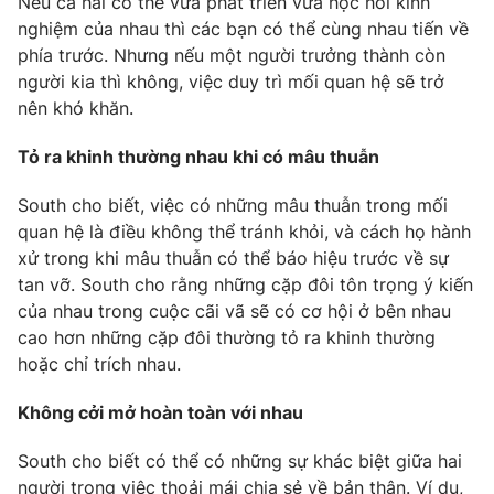
Nếu cả hai có thể vừa phát triển vừa học hỏi kinh
nghiệm của nhau thì các bạn có thể cùng nhau tiến về
phía trước. Nhưng nếu một người trưởng thành còn
người kia thì không, việc duy trì mối quan hệ sẽ trở
THỜI BÁO VTV
nên khó khăn.
Tỏ ra khinh thường nhau khi có mâu thuẫn
South cho biết, việc có những mâu thuẫn trong mối
Theo dõi báo trên
quan hệ là điều không thể tránh khỏi, và cách họ hành
xử trong khi mâu thuẫn có thể báo hiệu trước về sự
Cơ quan chủ quản:
Đài Truyền hình Việt Nam
tan vỡ. South cho rằng những cặp đôi tôn trọng ý kiến
Cơ quan báo chí:
Thời báo VTV
của nhau trong cuộc cãi vã sẽ có cơ hội ở bên nhau
cao hơn những cặp đôi thường tỏ ra khinh thường
Giấy phép hoạt động báo in và báo điện tử số 483/GP-BTTTT
cấp ngày 29/12/2023
hoặc chỉ trích nhau.
Tổng Biên tập:
Vũ Thanh Thủy
Không cởi mở hoàn toàn với nhau
Phó Tổng Biên tập:
Nguyễn Thị Mỹ Hạnh, Phạm Quốc Thắng,
Nguyễn Trọng Ninh
South cho biết có thể có những sự khác biệt giữa hai
Tổng đài VTV:
024.38 355 931 - 024.38 355 932
người trong việc thoải mái chia sẻ về bản thân. Ví dụ,