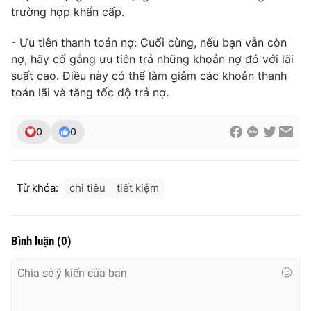
Ðiện thoại Thời báo VTV:
024.66 897 897
trường hợp khẩn cấp.
Email:
toasoan@vtv.vn
- Ưu tiên thanh toán nợ: Cuối cùng, nếu bạn vẫn còn
Liên hệ quảng cáo:
024-7300.7108
nợ, hãy cố gắng ưu tiên trả những khoản nợ đó với lãi
suất cao. Điều này có thể làm giảm các khoản thanh
toán lãi và tăng tốc độ trả nợ.
0
0
Từ khóa:
chi tiêu
tiết kiệm
Bình luận
(
0
)
® Cấm sao chép dưới mọi hình thức nếu không có sự chấp
thuận bằng văn bản. Ghi rõ nguồn VTV.vn khi phát hành lại
thông tin từ website này.