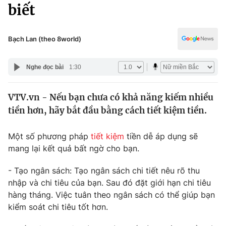
Chính trị
biết
Truyền hình
Văn hóa - Giải trí
Xã hội
Y tế
Bạch Lan (theo 8world)
Đời sống
Pháp luật
Công nghệ
Nghe đọc bài
1:30
Giáo dục
Y tế
VTV.vn - Nếu bạn chưa có khả năng kiếm nhiều
tiền hơn, hãy bắt đầu bằng cách tiết kiệm tiền.
Thế giới
Một số phương pháp
tiết kiệm
tiền dễ áp dụng sẽ
Tin tức
mang lại kết quả bất ngờ cho bạn.
Kinh tế
Thế giới đó đây
Tài chính
- Tạo ngân sách: Tạo ngân sách chi tiết nêu rõ thu
Dữ liệu và đời sống
Câu chuyện quốc tế
nhập và chi tiêu của bạn. Sau đó đặt giới hạn chi tiêu
Thị trường
hàng tháng. Việc tuân theo ngân sách có thể giúp bạn
kiểm soát chi tiêu tốt hơn.
Truyền hình
Góc doanh nghiệp