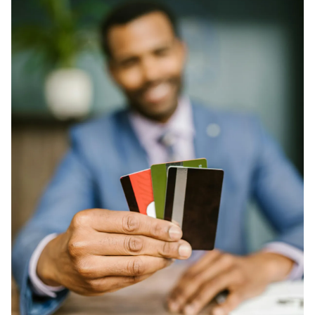
Photo
Infographic
Video
Shorts video
VTV Money
VTV Thể thao
VTV Sức khoẻ
Bất động sản
Thị trường 24h
Tấm lòng Việt
VTV4
Vươn mình bằng AI
VTV9
VTV8
Liên hệ tòa soạn
English