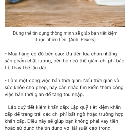
THỜI BÁO VTV
Dùng thẻ tín dụng thông minh sẽ giúp bạn tiết kiệm
được nhiều tiền. (Ảnh: Pexels)
- Mua hàng có độ bền cao: Ưu tiên lựa chọn những
Theo dõi báo trên
sản phẩm chất lượng, bền hơn có thể giảm chi phí bảo
trì, thay thế lâu dài.
Cơ quan chủ quản:
Đài Truyền hình Việt Nam
- Làm một công việc bán thời gian: Nếu thời gian và
Cơ quan báo chí:
Thời báo VTV
sức khỏe cho phép, hãy cân nhắc tìm kiếm thêm công
Giấy phép hoạt động báo in và báo điện tử số 483/GP-BTTTT
việc bán thời gian để tăng thu nhập.
cấp ngày 29/12/2023
Tổng Biên tập:
Vũ Thanh Thủy
- Lập quỹ tiết kiệm khẩn cấp: Lập quỹ tiết kiệm khẩn
Phó Tổng Biên tập:
Nguyễn Thị Mỹ Hạnh, Phạm Quốc Thắng,
cấp để trang trải các chi phí bất ngờ hoặc trường hợp
Nguyễn Trọng Ninh
khẩn cấp. Điều này sẽ giúp bạn không phải vay tiền
Tổng đài VTV:
024.38 355 931 - 024.38 355 932
hoặc sử dụng thẻ tín dụng với lãi suất cao trong