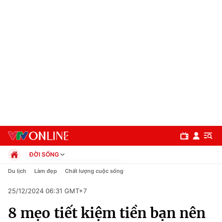
ĐỜI SỐNG
Chính trị
Du lịch
Làm đẹp
Chất lượng cuộc sống
Xã hội
25/12/2024 06:31 GMT+7
Pháp luật
Chuyên mục
Kinh tế
8 mẹo tiết kiệm tiền bạn nên
Thể thao