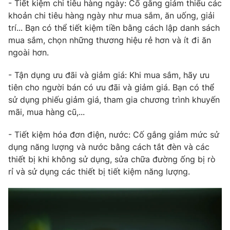
Phim VTV
- Tiết kiệm chi tiêu hàng ngày: Cố gắng giảm thiểu các
Giải trí
khoản chi tiêu hàng ngày như mua sắm, ăn uống, giải
Hậu trường
trí... Bạn có thể tiết kiệm tiền bằng cách lập danh sách
Điện ảnh
mua sắm, chọn những thương hiệu rẻ hơn và ít đi ăn
Đời sống
Nhân vật
ngoài hơn.
Âm nhạc
Du lịch
Khán giả
Giáo dục
Sao
- Tận dụng ưu đãi và giảm giá: Khi mua sắm, hãy ưu
Làm đẹp
Giải sao mai
tiên cho người bán có ưu đãi và giảm giá. Bạn có thể
Tuyển sinh
sử dụng phiếu giảm giá, tham gia chương trình khuyến
Công nghệ
Chất lượng cuộc sống
mãi, mua hàng cũ,...
Học trực tuyến
Hitech Công nghệ tương lai
Giao lưu trực tuyến
- Tiết kiệm hóa đơn điện, nước: Cố gắng giảm mức sử
Sản phẩm
dụng năng lượng và nước bằng cách tắt đèn và các
thiết bị khi không sử dụng, sửa chữa đường ống bị rò
Lịch phát sóng
Thị trường
rỉ và sử dụng các thiết bị tiết kiệm năng lượng.
Tư vấn
Chuyên mục khác
Emagazine
Podcast