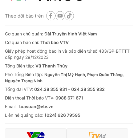
Theo dõi báo trên
Cơ quan chủ quản:
Đài Truyền hình Việt Nam
Cơ quan báo chí:
Thời báo VTV
Giấy phép hoạt động báo in và báo điện tử số 483/GP-BTTTT
cấp ngày 29/12/2023
Tổng Biên tập:
Vũ Thanh Thủy
Phó Tổng Biên tập:
Nguyễn Thị Mỹ Hạnh, Phạm Quốc Thắng,
Nguyễn Trọng Ninh
Tổng đài VTV:
024.38 355 931 - 024.38 355 932
Ðiện thoại Thời báo VTV:
0988 671 671
Email:
toasoan@vtv.vn
Liên hệ quảng cáo:
(024) 626 79595