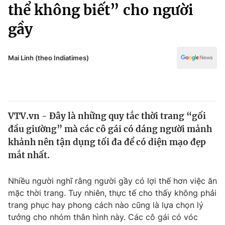
Chính trị
thể không biết” cho người
Truyền hình
gầy
Văn hóa - Giải trí
Xã hội
Y tế
Đời sống
Mai Linh (theo Indiatimes)
Pháp luật
Công nghệ
Giáo dục
Y tế
VTV.vn - Đây là những quy tắc thời trang “gối
Thế giới
đầu giường” mà các cô gái có dáng người mảnh
Tin tức
khảnh nên tận dụng tối đa để có diện mạo đẹp
Kinh tế
mắt nhất.
Thế giới đó đây
Tài chính
Dữ liệu và đời sống
Câu chuyện quốc tế
Nhiều người nghĩ rằng người gầy có lợi thế hơn việc ăn
Thị trường
mặc thời trang. Tuy nhiên, thực tế cho thấy không phải
trang phục hay phong cách nào cũng là lựa chọn lý
Truyền hình
Góc doanh nghiệp
tưởng cho nhóm thân hình này. Các cô gái có vóc