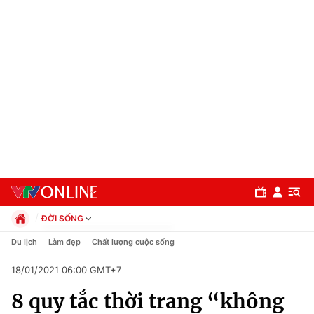
ĐỜI SỐNG
Chính trị
Du lịch
Làm đẹp
Chất lượng cuộc sống
Xã hội
18/01/2021 06:00 GMT+7
Pháp luật
Chuyên mục
Kinh tế
8 quy tắc thời trang “không
Thể thao