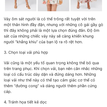
Váy ôm sát người là có thể trông rất tuyệt vời trên
THỜI BÁO VTV
một thân hình đầy đặn, nhưng với những cô gái gầy gò
thì đây không phải là một lựa chọn đúng đắn. Độ ôm
sát của những chiếc váy này sẽ càng khiến khung
người “khẳng khiu” của bạn lộ ra rõ rệt hơn.
Theo dõi báo trên
3. Chọn loại vải phù hợp
Cơ quan chủ quản:
Đài Truyền hình Việt Nam
Vải cũng là một yếu tố quan trọng không thể bỏ qua
Cơ quan báo chí:
Thời báo VTV
trên trang phục. Khi chọn vải, bạn nên cân nhắc những
Giấy phép hoạt động báo in và báo điện tử số 483/GP-BTTTT
loại có cấu trúc dày dặn và đứng dáng hơn. Những
cấp ngày 29/12/2023
loại vải như thế này có thể tạo cảm giác cơ thể có
Tổng Biên tập:
Vũ Thanh Thủy
thêm “đường cong” và dáng người thêm phần cứng
cáp.
Phó Tổng Biên tập:
Nguyễn Thị Mỹ Hạnh, Phạm Quốc Thắng,
Nguyễn Trọng Ninh
4. Tránh họa tiết kẻ dọc
Tổng đài VTV:
024.38 355 931 - 024.38 355 932