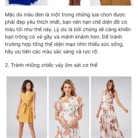
Photo
Infographic
Mặc dù màu đen là một trong những lựa chọn được
phái đẹp yêu thích nhất, bạn nên hạn chế diện đồ có
Video
Shorts video
màu tối như thế này. Lý do là bởi chúng sẽ càng khiến
bạn trông có vẻ gầy và mảnh khảnh hơn. Để tránh
trường hợp tổng thể diện mạo nhìn thiếu sức sống,
VTV Money
VTV Thể thao
hãy ưu tiên các màu sắc sáng và rực rỡ.
VTV Sức khoẻ
Bất động sản
2. Tránh những chiếc váy ôm sát cơ thể
Thị trường 24h
Tấm lòng Việt
VTV4
Vươn mình bằng AI
VTV9
VTV8
Liên hệ tòa soạn
English