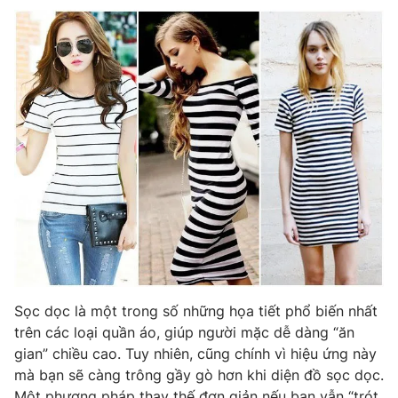
Ðiện thoại Thời báo VTV:
024.66 897 897
Email:
toasoan@vtv.vn
Liên hệ quảng cáo:
024-7300.7108
® Cấm sao chép dưới mọi hình thức nếu không có sự chấp
Sọc dọc là một trong số những họa tiết phổ biến nhất
thuận bằng văn bản. Ghi rõ nguồn VTV.vn khi phát hành lại
trên các loại quần áo, giúp người mặc dễ dàng “ăn
thông tin từ website này.
gian” chiều cao. Tuy nhiên, cũng chính vì hiệu ứng này
mà bạn sẽ càng trông gầy gò hơn khi diện đồ sọc dọc.
Một phương pháp thay thế đơn giản nếu bạn vẫn “trót