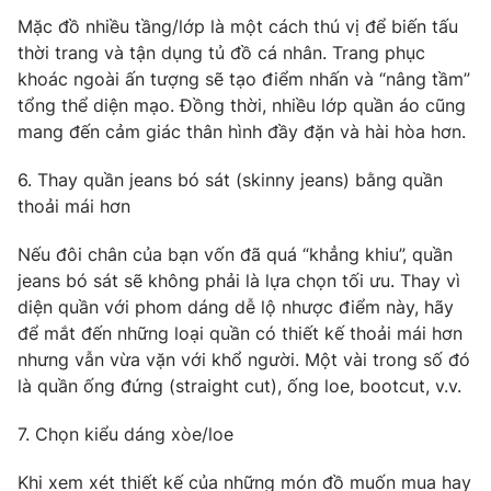
Mặc đồ nhiều tầng/lớp là một cách thú vị để biến tấu
thời trang và tận dụng tủ đồ cá nhân. Trang phục
khoác ngoài ấn tượng sẽ tạo điểm nhấn và “nâng tầm”
tổng thể diện mạo. Đồng thời, nhiều lớp quần áo cũng
mang đến cảm giác thân hình đầy đặn và hài hòa hơn.
6. Thay quần jeans bó sát (skinny jeans) bằng quần
thoải mái hơn
Nếu đôi chân của bạn vốn đã quá “khẳng khiu”, quần
jeans bó sát sẽ không phải là lựa chọn tối ưu. Thay vì
diện quần với phom dáng dễ lộ nhược điểm này, hãy
để mắt đến những loại quần có thiết kế thoải mái hơn
nhưng vẫn vừa vặn với khổ người. Một vài trong số đó
là quần ống đứng (straight cut), ống loe, bootcut, v.v.
7. Chọn kiểu dáng xòe/loe
Khi xem xét thiết kế của những món đồ muốn mua hay