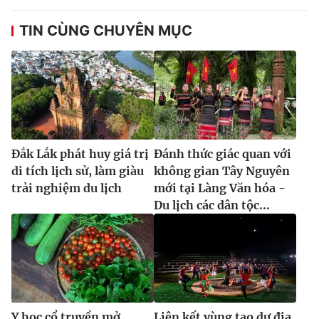
TIN CÙNG CHUYÊN MỤC
Đắk Lắk phát huy giá trị
Đánh thức giác quan với
di tích lịch sử, làm giàu
không gian Tây Nguyên
trải nghiệm du lịch
mới tại Làng Văn hóa -
Du lịch các dân tộc...
Y học cổ truyền mở
Liên kết vùng tạo dư địa