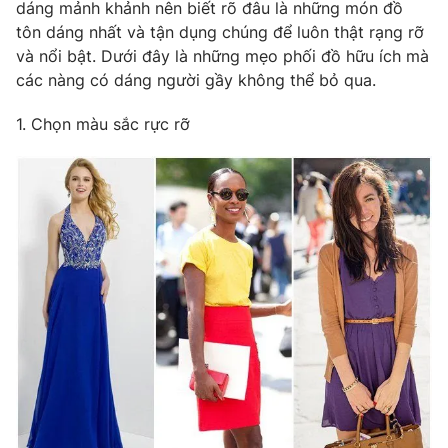
Phim VTV
dáng mảnh khảnh nên biết rõ đâu là những món đồ
Giải trí
tôn dáng nhất và tận dụng chúng để luôn thật rạng rỡ
Hậu trường
và nổi bật. Dưới đây là những mẹo phối đồ hữu ích mà
Điện ảnh
Đời sống
các nàng có dáng người gầy không thể bỏ qua.
Nhân vật
Âm nhạc
Du lịch
1. Chọn màu sắc rực rỡ
Khán giả
Giáo dục
Sao
Làm đẹp
Giải sao mai
Tuyển sinh
Công nghệ
Chất lượng cuộc sống
Học trực tuyến
Hitech Công nghệ tương lai
Giao lưu trực tuyến
Sản phẩm
Lịch phát sóng
Thị trường
Tư vấn
Chuyên mục khác
Emagazine
Podcast