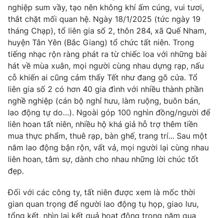
nghiệp sum vầy, tạo nên không khí ấm cúng, vui tươi,
thắt chặt mối quan hệ. Ngày 18/1/2025 (tức ngày 19
tháng Chạp), tổ liên gia số 2, thôn 284, xã Quế Nham,
huyện Tân Yên (Bắc Giang) tổ chức tất niên. Trong
tiếng nhạc rộn ràng phát ra từ chiếc loa với những bài
hát về mùa xuân, mọi người cùng nhau dựng rạp, nấu
cỗ khiến ai cũng cảm thấy Tết như đang gõ cửa. Tổ
liên gia số 2 có hơn 40 gia đình với nhiều thành phần
nghề nghiệp (cán bộ nghỉ hưu, làm ruộng, buôn bán,
lao động tự do…). Ngoài góp 100 nghìn đồng/người để
liên hoan tất niên, nhiều hộ khá giả hỗ trợ thêm tiền
mua thực phẩm, thuê rạp, bàn ghế, trang trí... Sau một
năm lao động bận rộn, vất vả, mọi người lại cùng nhau
liên hoan, tâm sự, dành cho nhau những lời chúc tốt
đẹp.
Đối với các công ty, tất niên được xem là mốc thời
gian quan trọng để người lao động tụ họp, giao lưu,
tổng kết, nhìn lại kết quả hoạt động trong năm qua