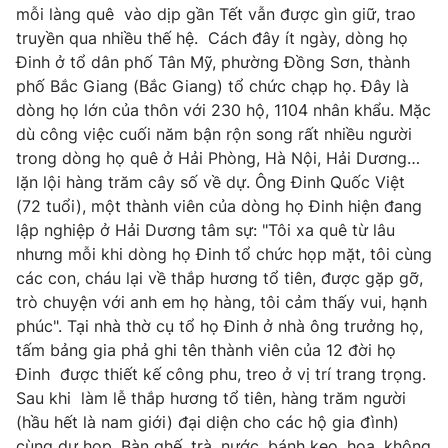
Phim VTV
mỗi làng quê vào dịp gần Tết vẫn được gìn giữ, trao
Giải trí
truyền qua nhiều thế hệ. Cách đây ít ngày, dòng họ
Hậu trường
Đinh ở tổ dân phố Tân Mỹ, phường Đồng Sơn, thành
Điện ảnh
Đời sống
Nhân vật
phố Bắc Giang (Bắc Giang) tổ chức chạp họ. Đây là
Âm nhạc
dòng họ lớn của thôn với 230 hộ, 1104 nhân khẩu. Mặc
Du lịch
Khán giả
dù công việc cuối năm bận rộn song rất nhiều người
Giáo dục
Sao
trong dòng họ quê ở Hải Phòng, Hà Nội, Hải Dương…
Làm đẹp
Giải sao mai
Tuyển sinh
lặn lội hàng trăm cây số về dự. Ông Đinh Quốc Việt
Công nghệ
Chất lượng cuộc sống
(72 tuổi), một thành viên của dòng họ Đinh hiện đang
Học trực tuyến
lập nghiệp ở Hải Dương tâm sự: "Tôi xa quê từ lâu
Hitech Công nghệ tương lai
Giao lưu trực tuyến
nhưng mỗi khi dòng họ Đinh tổ chức họp mặt, tôi cùng
Sản phẩm
các con, cháu lại về thắp hương tổ tiên, được gặp gỡ,
trò chuyện với anh em họ hàng, tôi cảm thấy vui, hạnh
Lịch phát sóng
Thị trường
phúc". Tại nhà thờ cụ tổ họ Đinh ở nhà ông trưởng họ,
tấm bảng gia phả ghi tên thành viên của 12 đời họ
Tư vấn
Đinh được thiết kế công phu, treo ở vị trí trang trọng.
Chuyên mục khác
Sau khi làm lễ thắp hương tổ tiên, hàng trăm người
Emagazine
(hầu hết là nam giới) đại diện cho các hộ gia đình)
Podcast
cùng dự họp. Bàn ghế, trà, nước, bánh kẹo, hoa, không