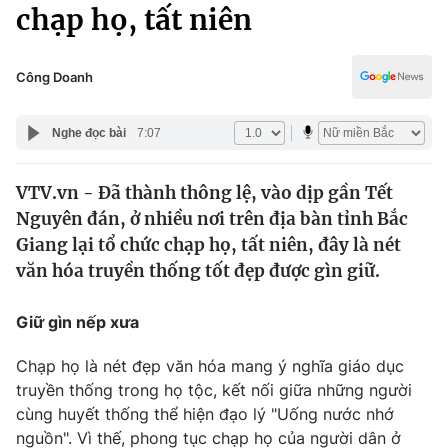
Chính trị
chạp họ, tất niên
Truyền hình
Văn hóa - Giải trí
Xã hội
Y tế
Công Doanh
Đời sống
Pháp luật
Công nghệ
Nghe đọc bài
7:07
Giáo dục
Y tế
VTV.vn - Đã thành thông lệ, vào dịp gần Tết
Nguyên đán, ở nhiều nơi trên địa bàn tỉnh Bắc
Thế giới
Giang lại tổ chức chạp họ, tất niên, đây là nét
văn hóa truyền thống tốt đẹp được gìn giữ.
Tin tức
Kinh tế
Thế giới đó đây
Giữ gìn nếp xưa
Tài chính
Dữ liệu và đời sống
Câu chuyện quốc tế
Chạp họ là nét đẹp văn hóa mang ý nghĩa giáo dục
Thị trường
truyền thống trong họ tộc, kết nối giữa những người
Truyền hình
cùng huyết thống thể hiện đạo lý "Uống nước nhớ
Góc doanh nghiệp
nguồn". Vì thế, phong tục chạp họ của người dân ở