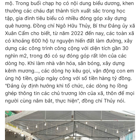
Email:
toasoan@vtv.vn
mộ. Trong buổi chạp họ có nội dung biểu dương, khen
Liên hệ quảng cáo:
024-7300.7108
thưởng các cháu đạt thành tích xuất sắc trong học
tập, gia đình tiêu biểu có nhiều đóng góp xây dựng
quê hương. Đồng chí Ngô Hữu Thủy, Bí thư Đảng ủy xã
Xuân Cẩm cho biết, từ năm 2022 đến nay, các toàn xã
có khoảng 600 hộ tự nguyện hiến đất làm đường, xây
dựng các công trình công cộng với diện tích gần 30
nghìn m2, trong đó có sự đóng góp rất lớn của các
dòng họ. Khi làm nhà văn hóa, sân bóng, xây dựng
kênh mương…, các dòng họ kêu gọi, vận động con em
ủng hộ tiền, giúp ngày công với số tiền hàng tỷ đồng.
"Đảng ủy định hướng khi tổ chức, các dòng họ lồng
ghép thông tin các chủ trương lớn của xã, thôn để mọi
® Cấm sao chép dưới mọi hình thức nếu không có sự chấp
người cùng nắm bắt, thực hiện", đồng chí Thủy nói.
thuận bằng văn bản. Ghi rõ nguồn VTV.vn khi phát hành lại
thông tin từ website này.