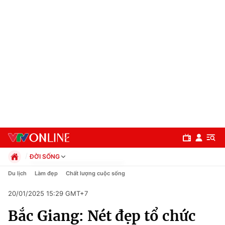
ĐỜI SỐNG
Chính trị
Du lịch
Làm đẹp
Chất lượng cuộc sống
Xã hội
20/01/2025 15:29 GMT+7
Pháp luật
Chuyên mục
Kinh tế
Bắc Giang: Nét đẹp tổ chức
Thể thao