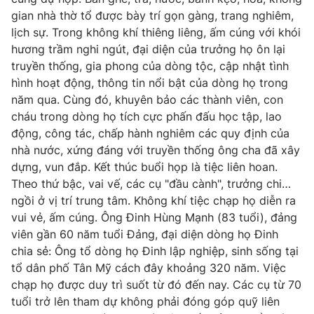
gian nhà thờ tổ được bày trí gọn gàng, trang nghiêm,
Photo
Infographic
lịch sự. Trong không khí thiêng liêng, ấm cúng với khói
hương trầm nghi ngút, đại diện của trưởng họ ôn lại
Video
Shorts video
truyền thống, gia phong của dòng tộc, cập nhật tình
hình hoạt động, thông tin nổi bật của dòng họ trong
năm qua. Cùng đó, khuyên bảo các thành viên, con
VTV Money
VTV Thể thao
cháu trong dòng họ tích cực phấn đấu học tập, lao
động, công tác, chấp hành nghiêm các quy định của
VTV Sức khoẻ
Bất động sản
nhà nước, xứng đáng với truyền thống ông cha đã xây
dựng, vun đắp. Kết thúc buổi họp là tiệc liên hoan.
Theo thứ bậc, vai vế, các cụ "đầu cành", trưởng chi…
Thị trường 24h
Tấm lòng Việt
ngồi ở vị trí trung tâm. Không khí tiệc chạp họ diễn ra
vui vẻ, ấm cúng. Ông Đinh Hùng Mạnh (83 tuổi), đảng
VTV4
Vươn mình bằng AI
viên gần 60 năm tuổi Đảng, đại diện dòng họ Đinh
chia sẻ: Ông tổ dòng họ Đinh lập nghiệp, sinh sống tại
VTV9
VTV8
tổ dân phố Tân Mỹ cách đây khoảng 320 năm. Việc
chạp họ được duy trì suốt từ đó đến nay. Các cụ từ 70
tuổi trở lên tham dự không phải đóng góp quỹ liên
Liên hệ tòa soạn
English