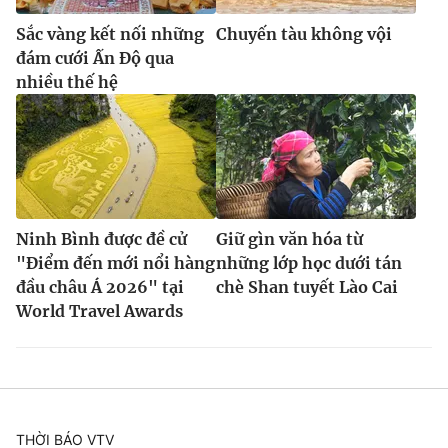
Sắc vàng kết nối những
Chuyến tàu không vội
đám cưới Ấn Độ qua
nhiều thế hệ
Ninh Bình được đề cử
Giữ gìn văn hóa từ
"Điểm đến mới nổi hàng
những lớp học dưới tán
đầu châu Á 2026" tại
chè Shan tuyết Lào Cai
World Travel Awards
THỜI BÁO VTV