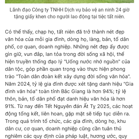
Lãnh đạo Công ty TNHH Dịch vụ bảo vệ an ninh 24 giờ
tặng giấy khen cho người lao động tại tiệc tất niên.
Có thể thấy, chạp họ, tất niên đã trở thành nét đẹp
văn hóa của mỗi gia đình, dòng họ, làng, bản, tổ dân
phố, cơ quan, doanh nghiệp. Những nét đẹp ấy được
gìn giữ, vun đắp, lan tỏa trong đời sống xã hội, thể
hiện truyền thống đạo lý "Uống nước nhớ nguồn" của
dân tộc, góp phần quan trọng vào thực hiện phong
trào "Toàn dân đoàn kết xây dựng đời sống văn hóa".
Năm 2024, tỷ lệ gia đình được xét tặng danh hiệu "Gia
đình văn hóa" toàn tỉnh Bắc Giang là hơn 94%; tỷ lệ
thôn, bản, tổ dân phố đạt danh hiệu văn hóa là hơn
91%. Từ nay đến Tết Nguyên đán Ất Tỵ 2025, các hoạt
động tổng kết, liên hoan, gặp mặt sẽ tiếp tục diễn ra.
Trong quá trình tổ chức, các gia đình, dòng họ, khu
dân cư, cơ quan, doanh nghiệp cũng cần tuân thủ
nghiêm các quy định của pháp luật, hương ước, quy