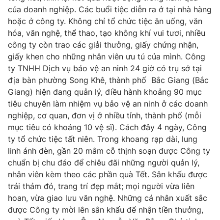
của doanh nghiệp. Các buổi tiệc diễn ra ở tại nhà hàng
hoặc ở công ty. Không chỉ tổ chức tiệc ăn uống, văn
hóa, văn nghệ, thể thao, tạo không khí vui tươi, nhiều
công ty còn trao các giải thưởng, giấy chứng nhận,
giấy khen cho những nhân viên ưu tú của mình. Công
ty TNHH Dịch vụ bảo vệ an ninh 24 giờ có trụ sở tại
địa bàn phường Song Khê, thành phố Bắc Giang (Bắc
Giang) hiện đang quản lý, điều hành khoảng 90 mục
tiêu chuyên làm nhiệm vụ bảo vệ an ninh ở các doanh
nghiệp, cơ quan, đơn vị ở nhiều tỉnh, thành phố (mỗi
mục tiêu có khoảng 10 vệ sĩ). Cách đây 4 ngày, Công
ty tổ chức tiệc tất niên. Trong khoang rạp dài, lung
linh ánh đèn, gần 20 mâm cỗ thịnh soạn được Công ty
chuẩn bị chu đáo để chiêu đãi những người quản lý,
nhân viên kèm theo các phần quà Tết. Sân khấu được
trải thảm đỏ, trang trí đẹp mắt; mọi người vừa liên
hoan, vừa giao lưu văn nghệ. Những cá nhân xuất sắc
được Công ty mời lên sân khấu để nhận tiền thưởng,