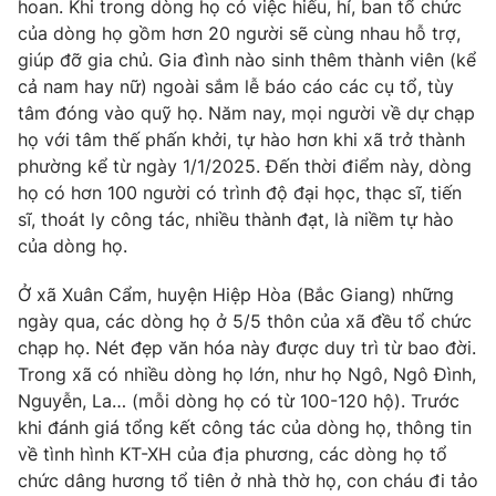
hoan. Khi trong dòng họ có việc hiếu, hỉ, ban tổ chức
của dòng họ gồm hơn 20 người sẽ cùng nhau hỗ trợ,
giúp đỡ gia chủ. Gia đình nào sinh thêm thành viên (kể
cả nam hay nữ) ngoài sắm lễ báo cáo các cụ tổ, tùy
THỜI BÁO VTV
tâm đóng vào quỹ họ. Năm nay, mọi người về dự chạp
họ với tâm thế phấn khởi, tự hào hơn khi xã trở thành
phường kể từ ngày 1/1/2025. Đến thời điểm này, dòng
Theo dõi báo trên
họ có hơn 100 người có trình độ đại học, thạc sĩ, tiến
sĩ, thoát ly công tác, nhiều thành đạt, là niềm tự hào
Cơ quan chủ quản:
Đài Truyền hình Việt Nam
của dòng họ.
Cơ quan báo chí:
Thời báo VTV
Ở xã Xuân Cẩm, huyện Hiệp Hòa (Bắc Giang) những
Giấy phép hoạt động báo in và báo điện tử số 483/GP-BTTTT
ngày qua, các dòng họ ở 5/5 thôn của xã đều tổ chức
cấp ngày 29/12/2023
chạp họ. Nét đẹp văn hóa này được duy trì từ bao đời.
Tổng Biên tập:
Vũ Thanh Thủy
Trong xã có nhiều dòng họ lớn, như họ Ngô, Ngô Đình,
Phó Tổng Biên tập:
Nguyễn Thị Mỹ Hạnh, Phạm Quốc Thắng,
Nguyễn, La… (mỗi dòng họ có từ 100-120 hộ). Trước
Nguyễn Trọng Ninh
khi đánh giá tổng kết công tác của dòng họ, thông tin
Tổng đài VTV:
024.38 355 931 - 024.38 355 932
về tình hình KT-XH của địa phương, các dòng họ tổ
Ðiện thoại Thời báo VTV:
024.66 897 897
chức dâng hương tổ tiên ở nhà thờ họ, con cháu đi tảo