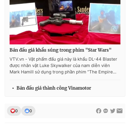
Photo
Infographic
Video
Shorts video
VTV Money
VTV Thể thao
Bán đấu giá khẩu súng trong phim "Star Wars"
VTV.vn - Vật phẩm đấu giá này là khẩu DL-44 Blaster
VTV Sức khoẻ
Bất động sản
được nhân vật Luke Skywalker của nam diễn viên
Mark Hamill sử dụng trong phần phim “The Empire...
Thị trường 24h
Tấm lòng Việt
Bán đấu giá thành công Vinamotor
VTV4
Vươn mình bằng AI
VTV9
VTV8
0
0
Liên hệ tòa soạn
English