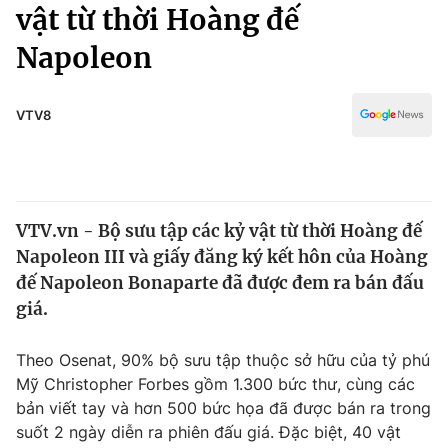
Chính trị
vật từ thời Hoàng đế
Truyền hình
Napoleon
Văn hóa - Giải trí
Xã hội
Y tế
Đời sống
VTV8
Pháp luật
Công nghệ
Giáo dục
Y tế
VTV.vn - Bộ sưu tập các kỷ vật từ thời Hoàng đế
Thế giới
Napoleon III và giấy đăng ký kết hôn của Hoàng
Tin tức
đế Napoleon Bonaparte đã được đem ra bán đấu
Kinh tế
giá.
Thế giới đó đây
Tài chính
Dữ liệu và đời sống
Câu chuyện quốc tế
Theo Osenat, 90% bộ sưu tập thuộc sở hữu của tỷ phú
Thị trường
Mỹ Christopher Forbes gồm 1.300 bức thư, cùng các
bản viết tay và hơn 500 bức họa đã được bán ra trong
Truyền hình
Góc doanh nghiệp
suốt 2 ngày diễn ra phiên đấu giá. Đặc biệt, 40 vật