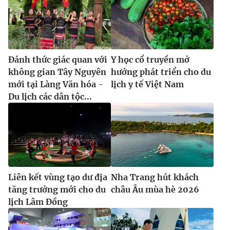
Ðiện thoại Thời báo VTV:
024.66 897 897
Email:
toasoan@vtv.vn
Liên hệ quảng cáo:
024-7300.7108
Đánh thức giác quan với
Y học cổ truyền mở
không gian Tây Nguyên
hướng phát triển cho du
mới tại Làng Văn hóa -
lịch y tế Việt Nam
Du lịch các dân tộc...
Liên kết vùng tạo dư địa
Nha Trang hút khách
® Cấm sao chép dưới mọi hình thức nếu không có sự chấp
tăng trưởng mới cho du
châu Âu mùa hè 2026
thuận bằng văn bản. Ghi rõ nguồn VTV.vn khi phát hành lại
thông tin từ website này.
lịch Lâm Đồng