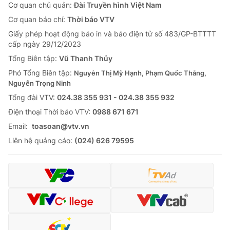
Cơ quan chủ quản:
Đài Truyền hình Việt Nam
Cơ quan báo chí:
Thời báo VTV
Giấy phép hoạt động báo in và báo điện tử số 483/GP-BTTTT
cấp ngày 29/12/2023
Tổng Biên tập:
Vũ Thanh Thủy
Phó Tổng Biên tập:
Nguyễn Thị Mỹ Hạnh, Phạm Quốc Thắng,
Nguyễn Trọng Ninh
Tổng đài VTV:
024.38 355 931 - 024.38 355 932
Ðiện thoại Thời báo VTV:
0988 671 671
Email:
toasoan@vtv.vn
Liên hệ quảng cáo:
(024) 626 79595