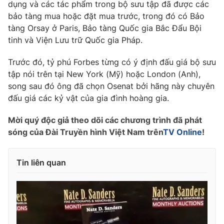
Phim VTV
dụng và các tác phẩm trong bộ sưu tập đã được các
Giải trí
bảo tàng mua hoặc đặt mua trước, trong đó có Bảo
Hậu trường
tàng Orsay ở Paris, Bảo tàng Quốc gia Bắc Đẩu Bội
Điện ảnh
Đời sống
tinh và Viện Lưu trữ Quốc gia Pháp.
Nhân vật
Âm nhạc
Du lịch
Trước đó, tỷ phú Forbes từng có ý định đấu giá bộ sưu
Khán giả
Giáo dục
Sao
tập nói trên tại New York (Mỹ) hoặc London (Anh),
Làm đẹp
Giải sao mai
song sau đó ông đã chọn Osenat bởi hãng này chuyên
Tuyển sinh
Công nghệ
đấu giá các kỷ vật của gia đình hoàng gia.
Chất lượng cuộc sống
Học trực tuyến
Hitech Công nghệ tương lai
Mời quý độc giả theo dõi các chương trình đã phát
Giao lưu trực tuyến
sóng của Đài Truyền hình Việt Nam trên
TV Online
!
Sản phẩm
Lịch phát sóng
Thị trường
Tin liên quan
Tư vấn
Chuyên mục khác
Emagazine
Podcast