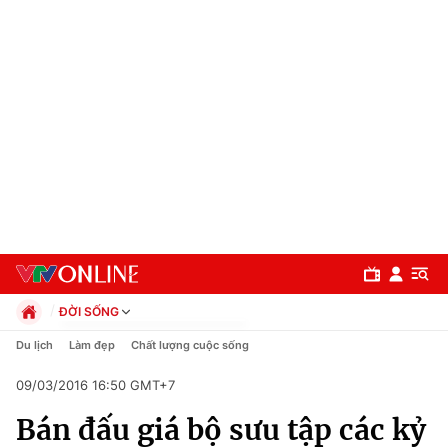
ĐỜI SỐNG
Chính trị
Du lịch
Làm đẹp
Chất lượng cuộc sống
Xã hội
09/03/2016 16:50 GMT+7
Pháp luật
Chuyên mục
Kinh tế
Bán đấu giá bộ sưu tập các kỷ
Thể thao