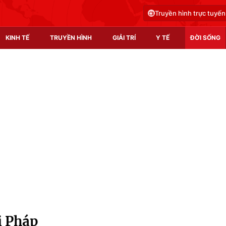
Truyền hình trực tuyến
KINH TẾ
TRUYỀN HÌNH
GIẢI TRÍ
Y TẾ
ĐỜI SỐNG
Pháp luật
Y tế
Truyền hình
Multimedia
Phim VTV
Video
Hậu trường
Shorts video
Nhân vật
Podcast
Khán giả
EMagazine
Giải sao mai
Photo
i Pháp
Infographic