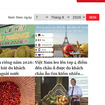
Xem theo ngày
XEM
u riêng năm 2026:
Việt Nam leo lên top 4 điểm
 hút du khách
đến châu Á được du khách
ngoài nước
châu Âu tìm kiếm nhiều...