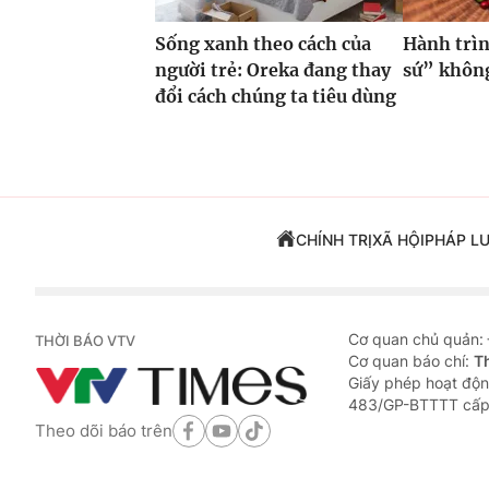
Sống xanh theo cách của
Hành trìn
người trẻ: Oreka đang thay
sứ” không
đổi cách chúng ta tiêu dùng
CHÍNH TRỊ
XÃ HỘI
PHÁP L
Cơ quan chủ quản:
THỜI BÁO VTV
Cơ quan báo chí:
T
Giấy phép hoạt độn
483/GP-BTTTT cấp
Theo dõi báo trên