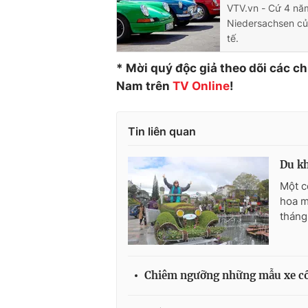
VTV.vn - Cứ 4 nă
Niedersachsen củ
tế.
* Mời quý độc giả theo dõi các c
Nam trên
TV
Online
!
Tin liên quan
Du kh
Một c
hoa m
tháng 
Chiêm ngưỡng những mẫu xe cổ