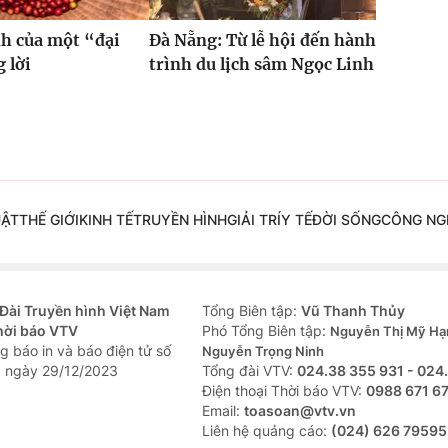
h của một “đại
Đà Nẵng: Từ lễ hội đến hành
 lời
trình du lịch sâm Ngọc Linh
UẬT
THẾ GIỚI
KINH TẾ
TRUYỀN HÌNH
GIẢI TRÍ
Y TẾ
ĐỜI SỐNG
CÔNG NG
Đài Truyền hình Việt Nam
Tổng Biên tập:
Vũ Thanh Thủy
hời báo VTV
Phó Tổng Biên tập:
Nguyễn Thị Mỹ Hạ
g báo in và báo điện tử số
Nguyễn Trọng Ninh
 ngày 29/12/2023
Tổng đài VTV:
024.38 355 931 - 024
Ðiện thoại Thời báo VTV:
0988 671 6
Email:
toasoan@vtv.vn
Liên hệ quảng cáo:
(024) 626 79595