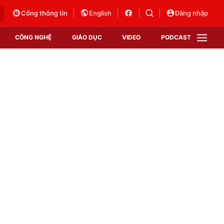
Cổng thông tin
English
Đăng nhập
CÔNG NGHỆ
GIÁO DỤC
VIDEO
PODCAST
VTV Money
VTV Thể thao
VTV Sức khoẻ
Bất động sản
Thị trường 24h
Tấm lòng Việt
Vươn mình bằng AI
VTV4
VTV8
VTV9
Lịch phát sóng
Giao lưu trực tuyến
Sự kiện