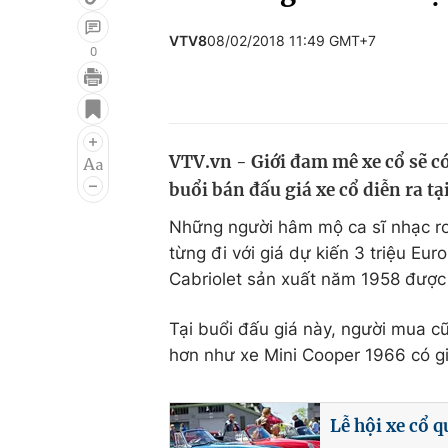
VTV8
08/02/2018 11:49 GMT+7
0
Giải trí
Đời sống
Điện ảnh
Du lịch
VTV.vn - Giới đam mê xe cổ sẽ có
Âm nhạc
Làm đẹp
buổi bán đấu giá xe cổ diễn ra tạ
Sao
Chất lượng cuộc sốn
Những người hâm mộ ca sĩ nhạc ro
từng đi với giá dự kiến 3 triệu Eur
Cabriolet sản xuất năm 1958 được đ
Tại buổi đấu giá này, người mua c
hơn như xe Mini Cooper 1966 có g
Lễ hội xe cổ q