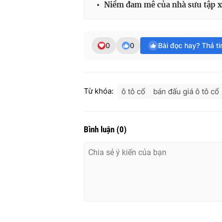
Niềm đam mê của nhà sưu tập xe
0
0
Bài đọc hay? Thả t
Từ khóa:
ô tô cổ
bán đấu giá ô tô cổ
Bình luận
(
0
)