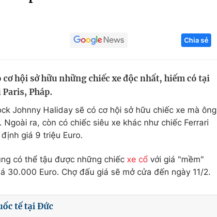
Góc ảnh
Chia sẻ
Giáo dục
Công nghệ
Tuyển sinh
Hitech Công ng
 cơ hội sở hữu những chiếc xe độc nhất, hiếm có tại
Học trực tuyến
Sản phẩm
i Paris, Pháp.
g
Thị trường
ck Johnny Haliday sẽ có cơ hội sở hữu chiếc xe mà ông
Tư vấn
o. Ngoài ra, còn có chiếc siêu xe khác như chiếc Ferrari
ịnh giá 9 triệu Euro.
ũng có thể tậu được những chiếc
xe cổ
với giá "mềm"
iá 30.000 Euro. Chợ đấu giá sẽ mở cửa đến ngày 11/2.
uốc tế tại Đức