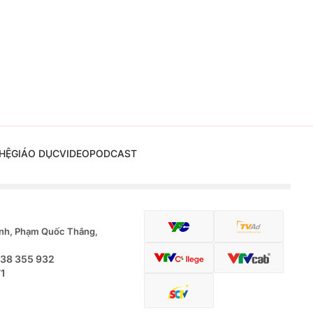
HỆ
GIÁO DỤC
VIDEO
PODCAST
nh, Phạm Quốc Thắng,
.38 355 932
71