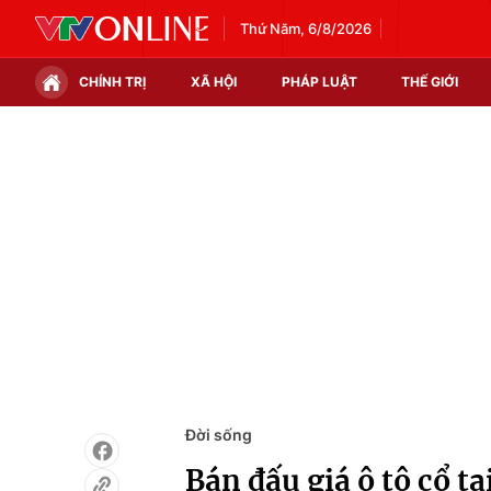
Thứ Năm, 6/8/2026
CHÍNH TRỊ
XÃ HỘI
PHÁP LUẬT
THẾ GIỚI
Chính trị
Xã hội
Thế giới
Kinh tế
Tin tức
Tài chính
Thế giới đó đây
Thị trường
Câu chuyện quốc tế
Góc doanh nghiệp
Dữ liệu và đời sống
Đời sống
Bán đấu giá ô tô cổ tạ