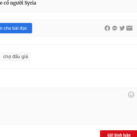
 cổ người Syria
im cho bài đọc
chợ đấu giá
Gửi bình luận