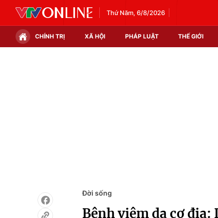
Thứ Năm, 6/8/2026
CHÍNH TRỊ
XÃ HỘI
PHÁP LUẬT
THẾ GIỚI
Chính trị
Xã hội
Thế giới
Kinh tế
Tin tức
Tài chính
Thế giới đó đây
Thị trường
Câu chuyện quốc tế
Góc doanh nghiệp
Dữ liệu và đời sống
Đời sống
Bệnh viêm da cơ địa: 