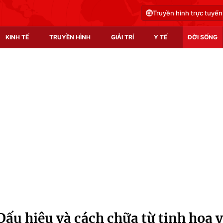
Truyền hình trực tuyến
KINH TẾ
TRUYỀN HÌNH
GIẢI TRÍ
Y TẾ
ĐỜI SỐNG
Pháp luật
Y tế
Truyền hình
Multimedia
Phim VTV
Video
Hậu trường
Shorts video
Nhân vật
Podcast
Khán giả
EMagazine
Giải sao mai
Photo
Dấu hiệu và cách chữa từ tinh hoa y
Infographic