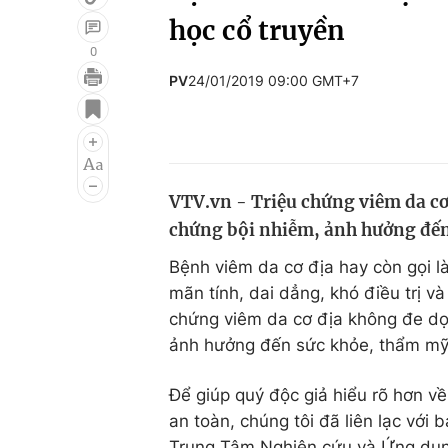
học cổ truyền
0
PV
24/01/2019 09:00 GMT+7
Giải trí
Đời sống
Điện ảnh
Du lịch
Âm nhạc
Làm đẹp
VTV.vn - Triệu chứng viêm da c
Sao
Chất lượng cuộc sốn
chứng bội nhiễm, ảnh hưởng đến
Bệnh viêm da cơ địa hay còn gọi l
mãn tính, dai dẳng, khó điều trị v
chứng viêm da cơ địa không đe dọ
ảnh hưởng đến sức khỏe, thẩm mỹ
Để giúp quý độc giả hiểu rõ hơn về
an toàn, chúng tôi đã liên lạc vớ
Trung Tâm Nghiên cứu và Ứng dụn