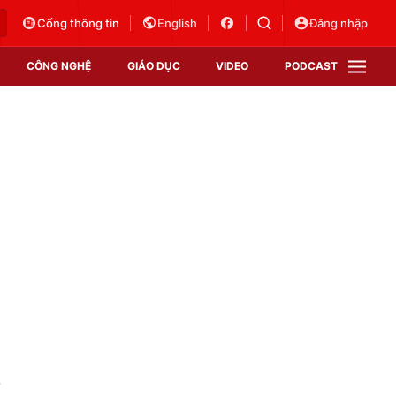
Cổng thông tin
English
Đăng nhập
CÔNG NGHỆ
GIÁO DỤC
VIDEO
PODCAST
VTV Money
VTV Thể thao
VTV Sức khoẻ
Bất động sản
Thị trường 24h
Tấm lòng Việt
Vươn mình bằng AI
VTV4
VTV8
VTV9
Lịch phát sóng
Giao lưu trực tuyến
Sự kiện