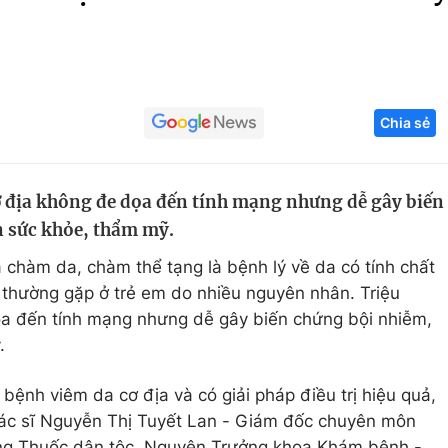
Góc ảnh
Giáo dục
Công nghệ
Chia sẻ
Tuyển sinh
Hitech Công ng
Học trực tuyến
Sản phẩm
ơ địa không đe dọa đến tính mạng nhưng dễ gây biến
g
Thị trường
 sức khỏe, thẩm mỹ.
Tư vấn
à chàm da, chàm thể tạng là bệnh lý về da có tính chất
à thường gặp ở trẻ em do nhiều nguyên nhân. Triệu
a đến tính mạng nhưng dễ gây biến chứng bội nhiễm,
.
 bệnh viêm da cơ địa và có giải pháp điều trị hiệu quả,
i bác sĩ Nguyễn Thị Tuyết Lan - Giám đốc chuyên môn
g Thuốc dân tộc, Nguyên Trưởng khoa Khám bệnh -