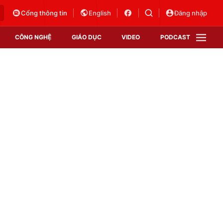
Cổng thông tin
English
Đăng nhập
CÔNG NGHỆ
GIÁO DỤC
VIDEO
PODCAST
VTV Money
VTV Thể thao
VTV Sức khoẻ
Bất động sản
Thị trường 24h
Tấm lòng Việt
Vươn mình bằng AI
VTV4
VTV8
VTV9
Lịch phát sóng
Giao lưu trực tuyến
Sự kiện