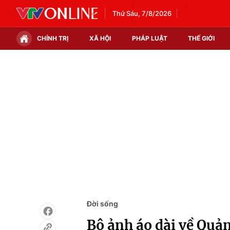
Thứ Sáu, 7/8/2026
CHÍNH TRỊ
XÃ HỘI
PHÁP LUẬT
THẾ GIỚI
Chính trị
Xã hội
Thế giới
Kinh tế
Tin tức
Tài chính
Thế giới đó đây
Thị trường
Câu chuyện quốc tế
Góc doanh nghiệp
Dữ liệu và đời sống
Đời sống
Bộ ảnh áo dài về Quả