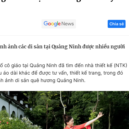
Góc ảnh
Chia sẻ
Giáo dục
Công nghệ
Tuyển sinh
Hitech Công ng
ình ảnh các di sản tại Quảng Ninh được nhiều người
Học trực tuyến
Sản phẩm
g
Thị trường
số cô giáo tại Quảng Ninh đã tìm đến nhà thiết kế (NTK)
Tư vấn
 áo dài khác để được tư vấn, thiết kế trang, trong đó
hình ảnh di sản quê hương Quảng Ninh.