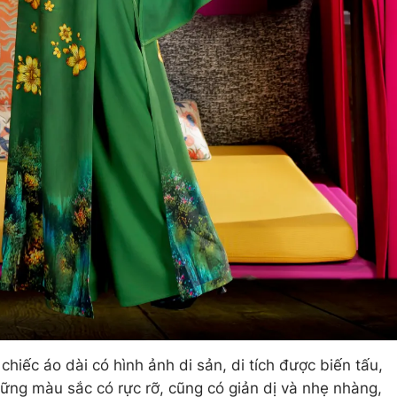
hiếc áo dài có hình ảnh di sản, di tích được biến tấu,
hững màu sắc có rực rỡ, cũng có giản dị và nhẹ nhàng,