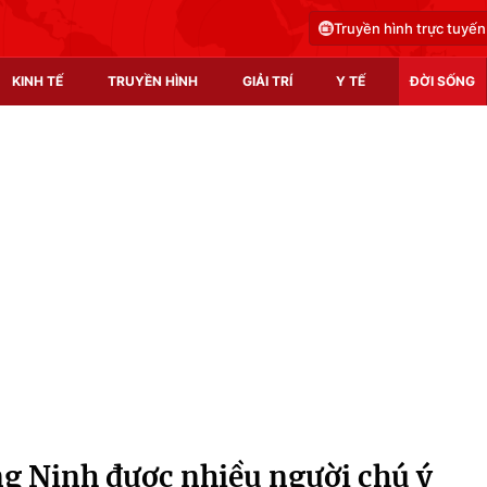
Truyền hình trực tuyến
KINH TẾ
TRUYỀN HÌNH
GIẢI TRÍ
Y TẾ
ĐỜI SỐNG
Pháp luật
Y tế
Truyền hình
Multimedia
Phim VTV
Video
Hậu trường
Shorts video
Nhân vật
Podcast
Khán giả
EMagazine
Giải sao mai
Photo
ng Ninh được nhiều người chú ý
Infographic