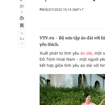
PV
26/07/2022 15:14 GMT+7
0
Giải trí
Đời sống
Điện ảnh
Du lịch
VTV.vn - Bộ sưu tập áo dài với h
Âm nhạc
Làm đẹp
yêu thích.
Sao
Chất lượng cuộc sốn
Xuất phát từ tình yêu
áo dài
, một 
Đỗ Trịnh Hoài Nam - một người yêu
kết hợp giữa tình yêu áo dài với 