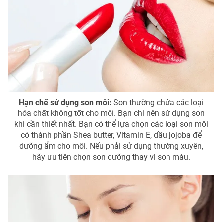
Phim VTV
Giải trí
Hậu trường
Điện ảnh
Đời sống
Nhân vật
Âm nhạc
Du lịch
Khán giả
Giáo dục
Sao
Làm đẹp
Giải sao mai
Tuyển sinh
Công nghệ
Chất lượng cuộc sống
Hạn chế sử dụng son môi:
Son thường chứa các loại
Học trực tuyến
hóa chất không tốt cho môi. Bạn chỉ nên sử dụng son
Hitech Công nghệ tương lai
khi cần thiết nhất. Bạn có thể lựa chọn các loại son môi
Giao lưu trực tuyến
có thành phần Shea butter, Vitamin E, dầu jojoba để
Sản phẩm
dưỡng ẩm cho môi. Nếu phải sử dụng thường xuyên,
Lịch phát sóng
hãy ưu tiên chọn son dưỡng thay vì son màu.
Thị trường
Tư vấn
Chuyên mục khác
Emagazine
Podcast