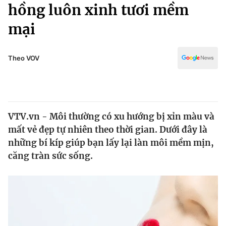
Chính trị
hồng luôn xinh tươi mềm
Truyền hình
mại
Văn hóa - Giải trí
Xã hội
Y tế
Đời sống
Theo VOV
Pháp luật
Công nghệ
Giáo dục
Y tế
VTV.vn - Môi thường có xu hướng bị xỉn màu và
Thế giới
mất vẻ đẹp tự nhiên theo thời gian. Dưới đây là
Tin tức
những bí kíp giúp bạn lấy lại làn môi mềm mịn,
Kinh tế
căng tràn sức sống.
Thế giới đó đây
Tài chính
Dữ liệu và đời sống
Câu chuyện quốc tế
Thị trường
Truyền hình
Góc doanh nghiệp