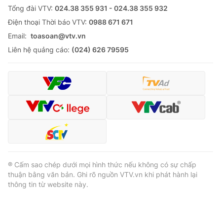
Tổng đài VTV:
024.38 355 931 - 024.38 355 932
Ðiện thoại Thời báo VTV:
0988 671 671
Email:
toasoan@vtv.vn
Liên hệ quảng cáo:
(024) 626 79595
® Cấm sao chép dưới mọi hình thức nếu không có sự chấp
thuận bằng văn bản. Ghi rõ nguồn VTV.vn khi phát hành lại
thông tin từ website này.