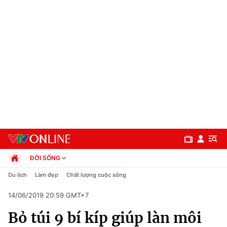
ĐỜI SỐNG
Chính trị
Du lịch
Làm đẹp
Chất lượng cuộc sống
Xã hội
14/06/2019 20:59 GMT+7
Pháp luật
Chuyên mục
Kinh tế
Bỏ túi 9 bí kíp giúp làn môi
Thể thao