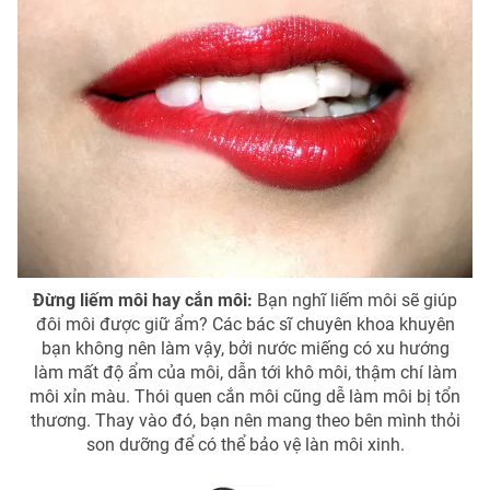
THỜI BÁO VTV
Theo dõi báo trên
Cơ quan chủ quản:
Đài Truyền hình Việt Nam
Đừng liếm môi hay cắn môi:
Bạn nghĩ liếm môi sẽ giúp
Cơ quan báo chí:
Thời báo VTV
đôi môi được giữ ẩm? Các bác sĩ chuyên khoa khuyên
Giấy phép hoạt động báo in và báo điện tử số 483/GP-BTTTT
bạn không nên làm vậy, bởi nước miếng có xu hướng
cấp ngày 29/12/2023
làm mất độ ẩm của môi, dẫn tới khô môi, thậm chí làm
Tổng Biên tập:
Vũ Thanh Thủy
môi xỉn màu. Thói quen cắn môi cũng dễ làm môi bị tổn
Phó Tổng Biên tập:
Nguyễn Thị Mỹ Hạnh, Phạm Quốc Thắng,
thương. Thay vào đó, bạn nên mang theo bên mình thỏi
Nguyễn Trọng Ninh
son dưỡng để có thể bảo vệ làn môi xinh.
Tổng đài VTV:
024.38 355 931 - 024.38 355 932