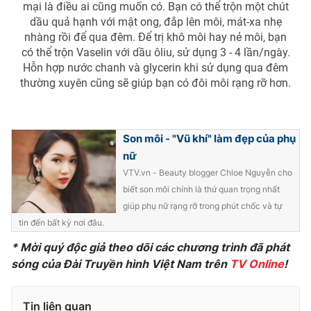
mại là điều ai cũng muốn có. Bạn có thể trộn một chút
dầu quả hạnh với mật ong, đắp lên môi, mát-xa nhẹ
nhàng rồi để qua đêm. Để trị khô môi hay nẻ môi, bạn
có thể trộn Vaselin với dầu ôliu, sử dụng 3 - 4 lần/ngày.
Hỗn hợp nước chanh và glycerin khi sử dụng qua đêm
thường xuyên cũng sẽ giúp bạn có đôi môi rạng rỡ hơn.
Son môi - "Vũ khí" làm đẹp của phụ
nữ
VTV.vn - Beauty blogger Chloe Nguyễn cho
biết son môi chính là thứ quan trọng nhất
giúp phụ nữ rạng rỡ trong phút chốc và tự
tin đến bất kỳ nơi đâu.
* Mời quý độc giả theo dõi các chương trình đã phát
sóng của Đài Truyền hình Việt Nam trên
TV Online
!
Tin liên quan