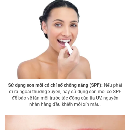
Ðiện thoại Thời báo VTV:
024.66 897 897
Email:
toasoan@vtv.vn
Liên hệ quảng cáo:
024-7300.7108
Sử dụng son môi có chỉ số chống nắng (SPF):
Nếu phải
đi ra ngoài thường xuyên, hãy sử dụng son môi có SPF
để bảo vệ làn môi trước tác động của tia UV, nguyên
® Cấm sao chép dưới mọi hình thức nếu không có sự chấp
nhân hàng đầu khiến môi xỉn màu.
thuận bằng văn bản. Ghi rõ nguồn VTV.vn khi phát hành lại
thông tin từ website này.