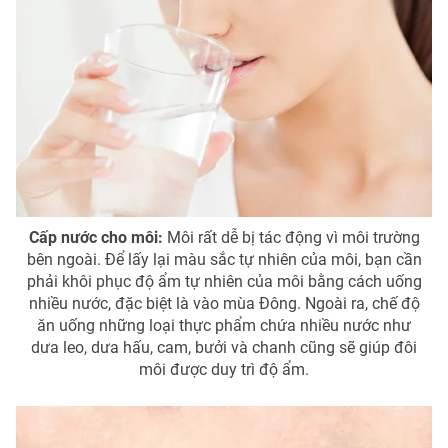
Photo
Infographic
Video
Shorts video
VTV Money
VTV Thể thao
VTV Sức khoẻ
Bất động sản
Cấp nước cho môi:
Môi rất dễ bị tác động vì môi trường
bên ngoài. Để lấy lại màu sắc tự nhiên của môi, bạn cần
Thị trường 24h
Tấm lòng Việt
phải khôi phục độ ẩm tự nhiên của môi bằng cách uống
nhiều nước, đặc biệt là vào mùa Đông. Ngoài ra, chế độ
VTV4
Vươn mình bằng AI
ăn uống những loại thực phẩm chứa nhiều nước như
dưa leo, dưa hấu, cam, bưởi và chanh cũng sẽ giúp đôi
môi được duy trì độ ẩm.
VTV9
VTV8
Liên hệ tòa soạn
English