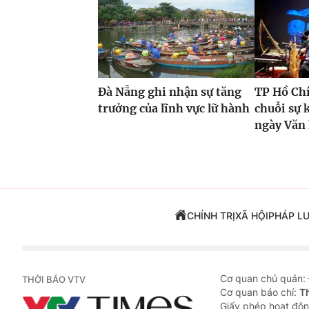
Đà Nẵng ghi nhận sự tăng
TP Hồ Ch
trưởng của lĩnh vực lữ hành
chuỗi sự 
ngày Văn
CHÍNH TRỊ
XÃ HỘI
PHÁP L
Cơ quan chủ quản:
THỜI BÁO VTV
Cơ quan báo chí:
T
Giấy phép hoạt độn