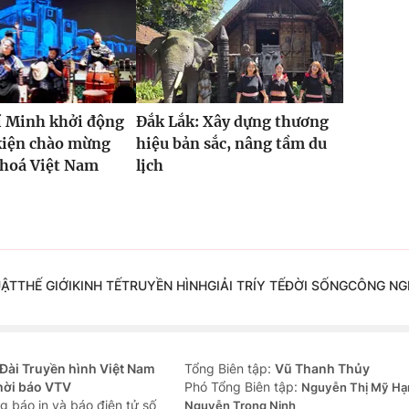
í Minh khởi động
Đắk Lắk: Xây dựng thương
kiện chào mừng
hiệu bản sắc, nâng tầm du
 hoá Việt Nam
lịch
UẬT
THẾ GIỚI
KINH TẾ
TRUYỀN HÌNH
GIẢI TRÍ
Y TẾ
ĐỜI SỐNG
CÔNG NG
Đài Truyền hình Việt Nam
Tổng Biên tập:
Vũ Thanh Thủy
hời báo VTV
Phó Tổng Biên tập:
Nguyễn Thị Mỹ Hạ
g báo in và báo điện tử số
Nguyễn Trọng Ninh