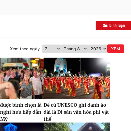
Gửi bình luận
Xem theo ngày
XEM
được bình chọn là
Đề cử UNESCO ghi danh áo
 nghỉ hưu hấp dẫn
dài là Di sản văn hóa phi vật
i Mỹ
thể