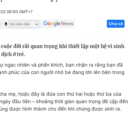
Góc ảnh
023 06:00 GMT+7
Chia sẻ
Giáo dục
Công nghệ
Tuyển sinh
Hitech Công ng
cuộc đời rất quan trọng khi thiết lập một hệ vi sinh
Học trực tuyến
Sản phẩm
dịch ở trẻ.
g
Thị trường
sự ngạc nhiên và phấn khích, bạn nhận ra rằng bạn đã
Tư vấn
ạnh phúc của con người nhỏ bé đang lớn lên bên trong
cha mẹ, hoặc đây là đứa con thứ hai hoặc thứ ba của
 ngày đầu tiên – khoảng thời gian quan trọng đề cập đến
húng được hình thành cho đến khi chúng được sinh ra.