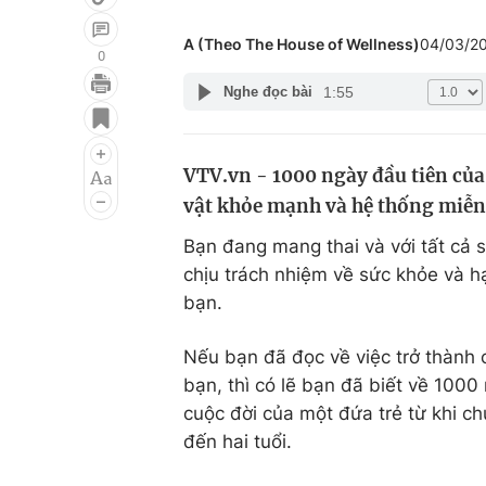
A (Theo The House of Wellness)
04/03/2
0
1:55
Nghe đọc bài
Giải trí
Đời sống
Điện ảnh
Du lịch
VTV.vn - 1000 ngày đầu tiên của 
Âm nhạc
Làm đẹp
vật khỏe mạnh và hệ thống miễn 
Sao
Chất lượng cuộc sốn
Bạn đang mang thai và với tất cả 
chịu trách nhiệm về sức khỏe và h
bạn.
Nếu bạn đã đọc về việc trở thành 
bạn, thì có lẽ bạn đã biết về 1000
cuộc đời của một đứa trẻ từ khi c
đến hai tuổi.