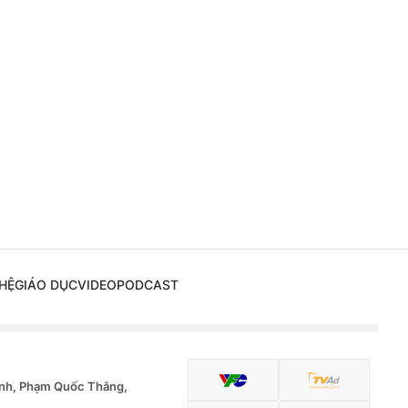
HỆ
GIÁO DỤC
VIDEO
PODCAST
nh, Phạm Quốc Thắng,