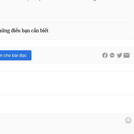
hững điều bạn cần biết
im cho bài đọc