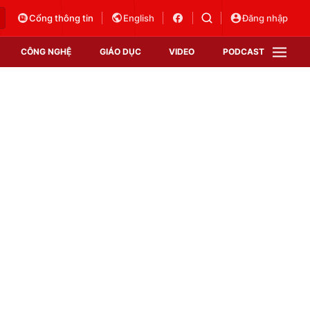
Cổng thông tin
English
Đăng nhập
CÔNG NGHỆ
GIÁO DỤC
VIDEO
PODCAST
VTV Money
VTV Thể thao
VTV Sức khoẻ
Bất động sản
Thị trường 24h
Tấm lòng Việt
Vươn mình bằng AI
VTV4
VTV8
VTV9
Lịch phát sóng
Giao lưu trực tuyến
Sự kiện