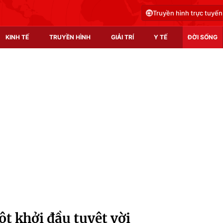
Truyền hình trực tuyến
KINH TẾ
TRUYỀN HÌNH
GIẢI TRÍ
Y TẾ
ĐỜI SỐNG
Pháp luật
Y tế
Truyền hình
Multimedia
Phim VTV
Video
Hậu trường
Shorts video
Nhân vật
Podcast
Khán giả
EMagazine
Giải sao mai
Photo
ột khởi đầu tuyệt vời
Infographic