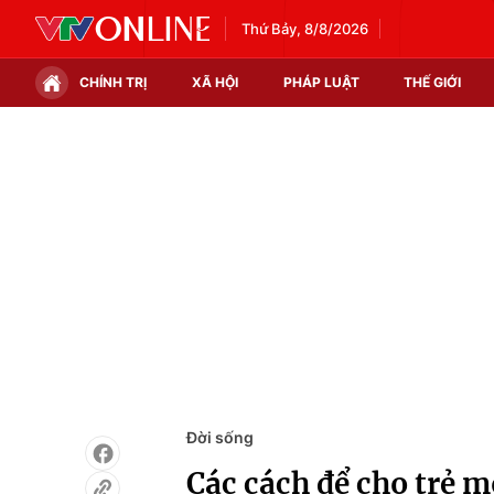
Thứ Bảy, 8/8/2026
CHÍNH TRỊ
XÃ HỘI
PHÁP LUẬT
THẾ GIỚI
Chính trị
Xã hội
Thế giới
Kinh tế
Tin tức
Tài chính
Thế giới đó đây
Thị trường
Câu chuyện quốc tế
Góc doanh nghiệp
Dữ liệu và đời sống
Đời sống
Các cách để cho trẻ m