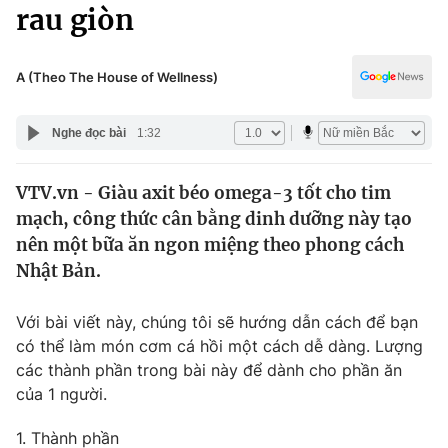
Chính trị
rau giòn
Truyền hình
Văn hóa - Giải trí
Xã hội
Y tế
A (Theo The House of Wellness)
Đời sống
Pháp luật
Công nghệ
Nghe đọc bài
1:32
Giáo dục
Y tế
VTV.vn - Giàu axit béo omega-3 tốt cho tim
mạch, công thức cân bằng dinh dưỡng này tạo
Thế giới
nên một bữa ăn ngon miệng theo phong cách
Nhật Bản.
Tin tức
Kinh tế
Thế giới đó đây
Với bài viết này, chúng tôi sẽ hướng dẫn cách để bạn
Tài chính
có thể làm món cơm cá hồi một cách dễ dàng. Lượng
Dữ liệu và đời sống
Câu chuyện quốc tế
các thành phần trong bài này để dành cho phần ăn
Thị trường
của 1 người.
Truyền hình
Góc doanh nghiệp
1. Thành phần