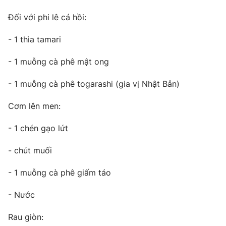
Phim VTV
Giải trí
Đối với phi lê cá hồi:
Hậu trường
Điện ảnh
- 1 thìa tamari
Đời sống
Nhân vật
Âm nhạc
Du lịch
- 1 muỗng cà phê mật ong
Khán giả
Giáo dục
Sao
Làm đẹp
Giải sao mai
- 1 muỗng cà phê togarashi (gia vị Nhật Bản)
Tuyển sinh
Công nghệ
Chất lượng cuộc sống
Cơm lên men:
Học trực tuyến
Hitech Công nghệ tương lai
Giao lưu trực tuyến
- 1 chén gạo lứt
Sản phẩm
- chút muối
Lịch phát sóng
Thị trường
- 1 muỗng cà phê giấm táo
Tư vấn
Chuyên mục khác
- Nước
Emagazine
Podcast
Rau giòn: