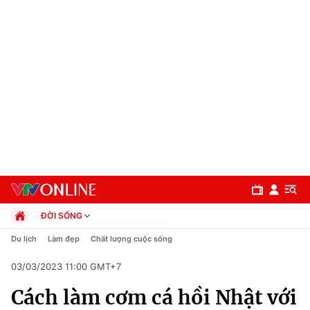
ĐỜI SỐNG
Chính trị
Du lịch
Làm đẹp
Chất lượng cuộc sống
Xã hội
03/03/2023 11:00 GMT+7
Pháp luật
Chuyên mục
Kinh tế
Cách làm cơm cá hồi Nhật với
Thể thao