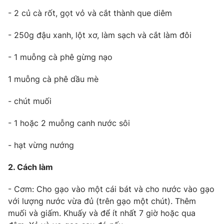
- 2 củ cà rốt, gọt vỏ và cắt thành que diêm
Photo
Infographic
- 250g đậu xanh, lột xơ, làm sạch và cắt làm đôi
Video
Shorts video
- 1 muỗng cà phê gừng nạo
VTV Money
VTV Thể thao
1 muỗng cà phê dầu mè
- chút muối
VTV Sức khoẻ
Bất động sản
- 1 hoặc 2 muỗng canh nước sôi
Thị trường 24h
Tấm lòng Việt
- hạt vừng nướng
VTV4
Vươn mình bằng AI
2. Cách làm
- Cơm: Cho gạo vào một cái bát và cho nước vào gạo
VTV9
VTV8
với lượng nước vừa đủ (trên gạo một chút). Thêm
muối và giấm. Khuấy và để ít nhất 7 giờ hoặc qua
Liên hệ tòa soạn
English