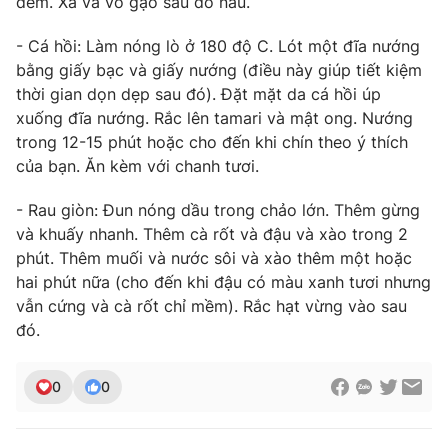
đêm. Xả và vo gạo sau đó nấu.
- Cá hồi: Làm nóng lò ở 180 độ C. Lót một đĩa nướng
bằng giấy bạc và giấy nướng (điều này giúp tiết kiệm
thời gian dọn dẹp sau đó). Đặt mặt da cá hồi úp
THỜI BÁO VTV
xuống đĩa nướng. Rắc lên tamari và mật ong. Nướng
trong 12-15 phút hoặc cho đến khi chín theo ý thích
của bạn. Ăn kèm với chanh tươi.
Theo dõi báo trên
- Rau giòn: Đun nóng dầu trong chảo lớn. Thêm gừng
và khuấy nhanh. Thêm cà rốt và đậu và xào trong 2
Cơ quan chủ quản:
Đài Truyền hình Việt Nam
phút. Thêm muối và nước sôi và xào thêm một hoặc
Cơ quan báo chí:
Thời báo VTV
hai phút nữa (cho đến khi đậu có màu xanh tươi nhưng
vẫn cứng và cà rốt chỉ mềm). Rắc hạt vừng vào sau
Giấy phép hoạt động báo in và báo điện tử số 483/GP-BTTTT
cấp ngày 29/12/2023
đó.
Tổng Biên tập:
Vũ Thanh Thủy
Phó Tổng Biên tập:
Nguyễn Thị Mỹ Hạnh, Phạm Quốc Thắng,
0
0
Nguyễn Trọng Ninh
Tổng đài VTV:
024.38 355 931 - 024.38 355 932