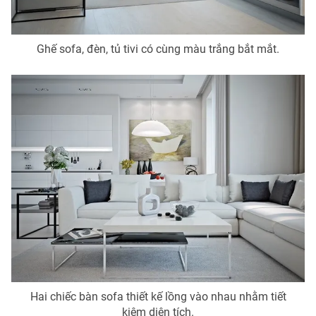
Ghế sofa, đèn, tủ tivi có cùng màu trắng bắt mắt.
THỜI BÁO VTV
Theo dõi báo trên
Cơ quan chủ quản:
Đài Truyền hình Việt Nam
Cơ quan báo chí:
Thời báo VTV
Giấy phép hoạt động báo in và báo điện tử số 483/GP-BTTTT
cấp ngày 29/12/2023
Tổng Biên tập:
Vũ Thanh Thủy
Phó Tổng Biên tập:
Nguyễn Thị Mỹ Hạnh, Phạm Quốc Thắng,
Nguyễn Trọng Ninh
Hai chiếc bàn sofa thiết kế lồng vào nhau nhằm tiết
Tổng đài VTV:
024.38 355 931 - 024.38 355 932
kiệm diện tích.