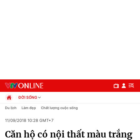
ĐỜI SỐNG
Chính trị
Du lịch
Làm đẹp
Chất lượng cuộc sống
Xã hội
11/09/2018 10:28 GMT+7
Pháp luật
Chuyên mục
Kinh tế
Căn hộ có nội thất màu trắng
Thể thao