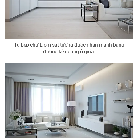
Photo
Infographic
Video
Shorts video
Tủ bếp chữ L ôm sát tường được nhấn mạnh bằng
VTV Money
VTV Thể thao
đường kẻ ngang ở giữa.
VTV Sức khoẻ
Bất động sản
Thị trường 24h
Tấm lòng Việt
VTV4
Vươn mình bằng AI
VTV9
VTV8
Liên hệ tòa soạn
English