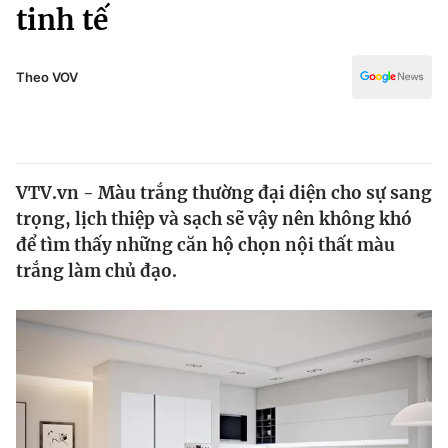
Chính trị
tinh tế
Truyền hình
Văn hóa - Giải trí
Xã hội
Y tế
Theo VOV
Đời sống
Pháp luật
Công nghệ
Giáo dục
Y tế
VTV.vn - Màu trắng thường đại diện cho sự sang
trọng, lịch thiệp và sạch sẽ vậy nên không khó
Thế giới
để tìm thấy những căn hộ chọn nội thất màu
trắng làm chủ đạo.
Tin tức
Kinh tế
Thế giới đó đây
Tài chính
Dữ liệu và đời sống
Câu chuyện quốc tế
Thị trường
Truyền hình
Góc doanh nghiệp