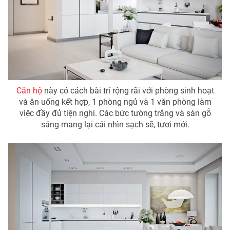
Phim VTV
Giải trí
Hậu trường
Điện ảnh
Đời sống
Nhân vật
Âm nhạc
Du lịch
Khán giả
Giáo dục
Sao
Làm đẹp
Giải sao mai
Căn hộ
này có cách bài trí rộng rãi với phòng sinh hoạt
Tuyển sinh
Công nghệ
và ăn uống kết hợp, 1 phòng ngủ và 1 văn phòng làm
Chất lượng cuộc sống
Học trực tuyến
việc đầy đủ tiện nghi. Các bức tường trắng và sàn gỗ
Hitech Công nghệ tương lai
sáng mang lại cái nhìn sạch sẽ, tươi mới.
Giao lưu trực tuyến
Sản phẩm
Lịch phát sóng
Thị trường
Tư vấn
Chuyên mục khác
Emagazine
Podcast