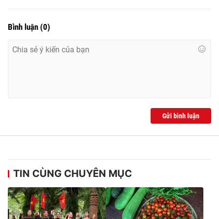
Bình luận
(
0
)
Gửi bình luận
TIN CÙNG CHUYÊN MỤC