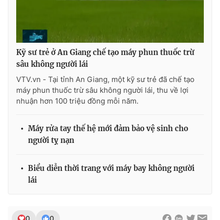
THỜI BÁO VTV
Kỹ sư trẻ ở An Giang chế tạo máy phun thuốc trừ
sâu không người lái
VTV.vn - Tại tỉnh An Giang, một kỹ sư trẻ đã chế tạo
máy phun thuốc trừ sâu không người lái, thu về lợi
Theo dõi báo trên
nhuận hơn 100 triệu đồng mỗi năm.
Cơ quan chủ quản:
Đài Truyền hình Việt Nam
Máy rửa tay thế hệ mới đảm bảo vệ sinh cho
Cơ quan báo chí:
Thời báo VTV
người tỵ nạn
Giấy phép hoạt động báo in và báo điện tử số 483/GP-BTTTT
cấp ngày 29/12/2023
Biểu diễn thời trang với máy bay không người
Tổng Biên tập:
Vũ Thanh Thủy
lái
Phó Tổng Biên tập:
Nguyễn Thị Mỹ Hạnh, Phạm Quốc Thắng,
Nguyễn Trọng Ninh
Tổng đài VTV:
024.38 355 931 - 024.38 355 932
0
0