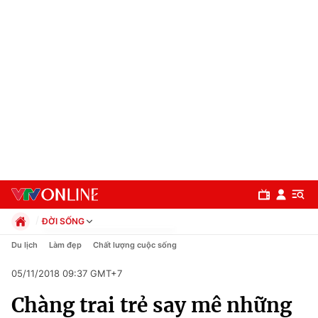
ĐỜI SỐNG
Chính trị
Du lịch
Làm đẹp
Chất lượng cuộc sống
Xã hội
05/11/2018 09:37 GMT+7
Pháp luật
Chuyên mục
Kinh tế
Chàng trai trẻ say mê những
Thể thao