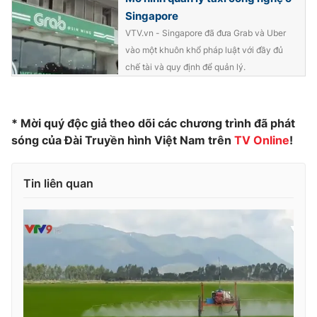
Singapore
Photo
Infographic
VTV.vn - Singapore đã đưa Grab và Uber
vào một khuôn khổ pháp luật với đầy đủ
Video
Shorts video
chế tài và quy định để quản lý.
VTV Money
VTV Thể thao
* Mời quý độc giả theo dõi các chương trình đã phát
sóng của Đài Truyền hình Việt Nam trên
TV Online
!
VTV Sức khoẻ
Bất động sản
Tin liên quan
Thị trường 24h
Tấm lòng Việt
VTV4
Vươn mình bằng AI
VTV9
VTV8
Liên hệ tòa soạn
English