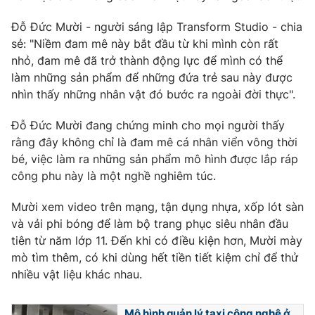
Phim VTV
Giải trí
Đỗ Đức Mười - người sáng lập Transform Studio - chia
Hậu trường
sẻ: "Niềm đam mê này bắt đầu từ khi mình còn rất
Điện ảnh
Đời sống
Nhân vật
nhỏ, đam mê đã trở thành động lực để mình có thể
Âm nhạc
làm những sản phẩm để những đứa trẻ sau này được
Du lịch
Khán giả
nhìn thấy những nhân vật đó bước ra ngoài đời thực".
Giáo dục
Sao
Làm đẹp
Giải sao mai
Đỗ Đức Mười đang chứng minh cho mọi người thấy
Tuyển sinh
Công nghệ
Chất lượng cuộc sống
rằng đây không chỉ là đam mê cá nhân viển vông thời
Học trực tuyến
bé, việc làm ra những sản phẩm mô hình được lắp ráp
Hitech Công nghệ tương lai
công phu này là một nghề nghiêm túc.
Giao lưu trực tuyến
Sản phẩm
Mười xem video trên mạng, tận dụng nhựa, xốp lót sàn
Lịch phát sóng
Thị trường
và vải phi bóng để làm bộ trang phục siêu nhân đầu
tiên từ năm lớp 11. Đến khi có điều kiện hơn, Mười mày
Tư vấn
mò tìm thêm, có khi dùng hết tiền tiết kiệm chỉ để thử
Chuyên mục khác
nhiều vật liệu khác nhau.
Emagazine
Podcast
Mô hình quản lý taxi công nghệ ở