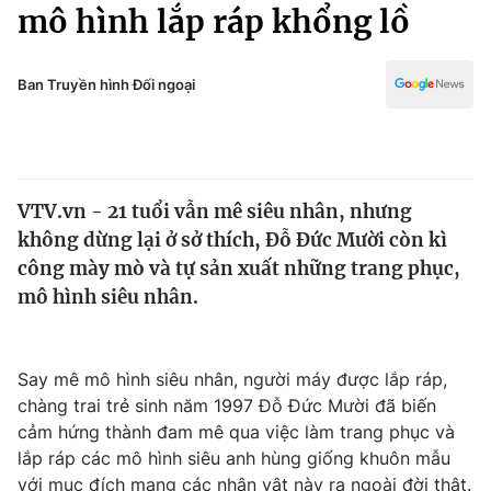
Chính trị
mô hình lắp ráp khổng lồ
Truyền hình
Văn hóa - Giải trí
Xã hội
Y tế
Ban Truyền hình Đối ngoại
Đời sống
Pháp luật
Công nghệ
Giáo dục
Y tế
VTV.vn - 21 tuổi vẫn mê siêu nhân, nhưng
không dừng lại ở sở thích, Đỗ Đức Mười còn kì
Thế giới
công mày mò và tự sản xuất những trang phục,
mô hình siêu nhân.
Tin tức
Kinh tế
Thế giới đó đây
Tài chính
Say mê mô hình siêu nhân, người máy được lắp ráp,
Dữ liệu và đời sống
Câu chuyện quốc tế
chàng trai trẻ sinh năm 1997 Đỗ Đức Mười đã biến
Thị trường
cảm hứng thành đam mê qua việc làm trang phục và
Truyền hình
Góc doanh nghiệp
lắp ráp các mô hình siêu anh hùng giống khuôn mẫu
với mục đích mang các nhân vật này ra ngoài đời thật.