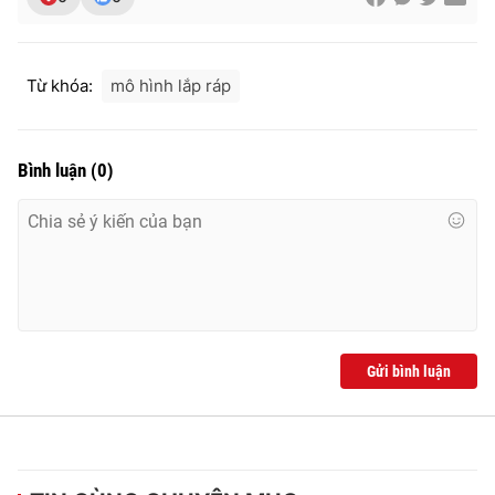
Ðiện thoại Thời báo VTV:
024.66 897 897
Email:
toasoan@vtv.vn
Liên hệ quảng cáo:
024-7300.7108
Từ khóa:
mô hình lắp ráp
Bình luận
(
0
)
Gửi bình luận
® Cấm sao chép dưới mọi hình thức nếu không có sự chấp
thuận bằng văn bản. Ghi rõ nguồn VTV.vn khi phát hành lại
thông tin từ website này.