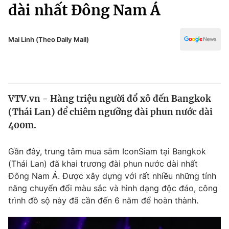
Chính trị
dài nhất Đông Nam Á
Truyền hình
Văn hóa - Giải trí
Xã hội
Y tế
Mai Linh (Theo Daily Mail)
Đời sống
Pháp luật
Công nghệ
Giáo dục
Y tế
VTV.vn - Hàng triệu người đổ xô đến Bangkok
(Thái Lan) để chiêm ngưỡng đài phun nước dài
Thế giới
400m.
Tin tức
Kinh tế
Gần đây, trung tâm mua sắm IconSiam tại Bangkok
Thế giới đó đây
(Thái Lan) đã khai trương đài phun nước dài nhất
Tài chính
Đông Nam Á. Được xây dựng với rất nhiều những tính
Dữ liệu và đời sống
Câu chuyện quốc tế
năng chuyển đổi màu sắc và hình dạng độc đáo, công
Thị trường
trình đồ sộ này đã cần đến 6 năm để hoàn thành.
Truyền hình
Góc doanh nghiệp