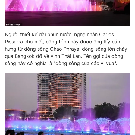
THỜI BÁO VTV
Người thiết kế đài phun nước, nghệ nhân Carlos
Pissarra cho biết, công trình này được ông lấy cảm
hứng từ dòng sông Chao Phraya, dòng sông lớn chảy
qua Bangkok đổ về vịnh Thái Lan. Tên gọi của dòng
Theo dõi báo trên
sông này có nghĩa là "dòng sông của các vị vua".
Cơ quan chủ quản:
Đài Truyền hình Việt Nam
Cơ quan báo chí:
Thời báo VTV
Giấy phép hoạt động báo in và báo điện tử số 483/GP-BTTTT
cấp ngày 29/12/2023
Tổng Biên tập:
Vũ Thanh Thủy
Phó Tổng Biên tập:
Nguyễn Thị Mỹ Hạnh, Phạm Quốc Thắng,
Nguyễn Trọng Ninh
Tổng đài VTV:
024.38 355 931 - 024.38 355 932