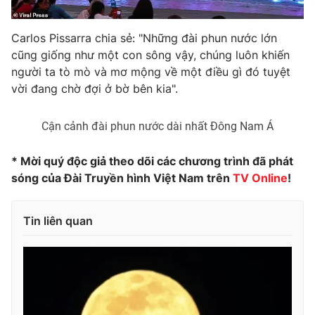
Ðiện thoại Thời báo VTV:
024.66 897 897
Email:
toasoan@vtv.vn
Carlos Pissarra chia sẻ: "Những đài phun nước lớn
Liên hệ quảng cáo:
024-7300.7108
cũng giống như một con sông vậy, chúng luôn khiến
người ta tò mò và mơ mộng về một điều gì đó tuyệt
vời đang chờ đợi ở bờ bên kia".
Cận cảnh đài phun nước dài nhất Đông Nam Á
* Mời quý độc giả theo dõi các chương trình đã phát
sóng của Đài Truyền hình Việt Nam trên
TV Online
!
Tin liên quan
® Cấm sao chép dưới mọi hình thức nếu không có sự chấp
thuận bằng văn bản. Ghi rõ nguồn VTV.vn khi phát hành lại
thông tin từ website này.