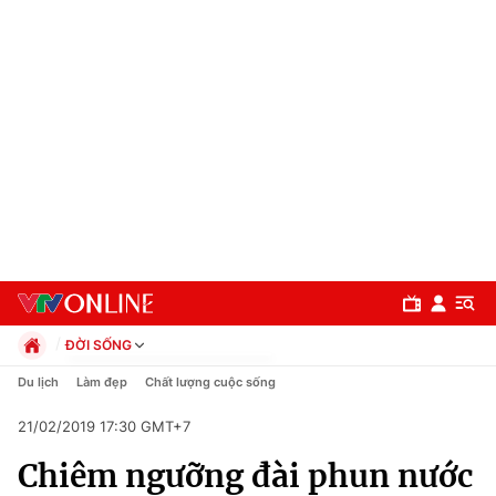
ĐỜI SỐNG
Chính trị
Du lịch
Làm đẹp
Chất lượng cuộc sống
Xã hội
21/02/2019 17:30 GMT+7
Pháp luật
Chuyên mục
Kinh tế
Chiêm ngưỡng đài phun nước
Thể thao