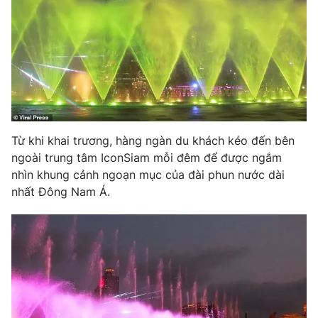
Photo
Infographic
Video
Shorts video
VTV Money
VTV Thể thao
Từ khi khai trương, hàng ngàn du khách kéo đến bên
VTV Sức khoẻ
Bất động sản
ngoài trung tâm IconSiam mỗi đêm để được ngắm
nhìn khung cảnh ngoạn mục của đài phun nước dài
Thị trường 24h
Tấm lòng Việt
nhất Đông Nam Á.
VTV4
Vươn mình bằng AI
VTV9
VTV8
Liên hệ tòa soạn
English