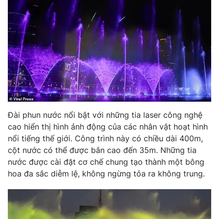
Phim VTV
Giải trí
Hậu trường
Điện ảnh
Đời sống
Nhân vật
Âm nhạc
Du lịch
Khán giả
Giáo dục
Sao
Làm đẹp
Giải sao mai
Tuyển sinh
Công nghệ
Chất lượng cuộc sống
Học trực tuyến
Đài phun nước nổi bật với những tia laser công nghệ
Hitech Công nghệ tương lai
Giao lưu trực tuyến
cao hiển thị hình ảnh động của các nhân vật hoạt hình
Sản phẩm
nổi tiếng thế giới. Công trình này có chiều dài 400m,
cột nước có thể được bắn cao đến 35m. Những tia
Lịch phát sóng
Thị trường
nước được cài đặt cơ chế chung tạo thành một bông
hoa đa sắc diễm lệ, không ngừng tỏa ra không trung.
Tư vấn
Chuyên mục khác
Emagazine
Podcast