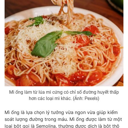
Photo
Infographic
Video
Shorts video
VTV Money
VTV Thể thao
VTV Sức khoẻ
Bất động sản
Thị trường 24h
Tấm lòng Việt
VTV4
Vươn mình bằng AI
Mì ống làm từ lúa mì cứng có chỉ số đường huyết thấp
hơn các loại mì khác. (Ảnh: Pexels)
VTV9
VTV8
Mì ống là lựa chọn lý tưởng vừa ngon vừa giúp kiểm
soát lượng đường trong máu. Mì ống được làm từ một
Liên hệ tòa soạn
English
loại bột gọi là Semolina, thường được dịch là bột thô