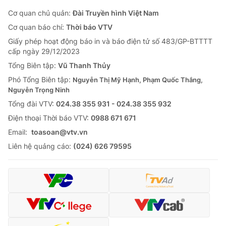
Cơ quan chủ quản:
Đài Truyền hình Việt Nam
Cơ quan báo chí:
Thời báo VTV
Giấy phép hoạt động báo in và báo điện tử số 483/GP-BTTTT
cấp ngày 29/12/2023
Tổng Biên tập:
Vũ Thanh Thủy
Phó Tổng Biên tập:
Nguyễn Thị Mỹ Hạnh, Phạm Quốc Thắng,
Nguyễn Trọng Ninh
Tổng đài VTV:
024.38 355 931 - 024.38 355 932
Ðiện thoại Thời báo VTV:
0988 671 671
Email:
toasoan@vtv.vn
Liên hệ quảng cáo:
(024) 626 79595