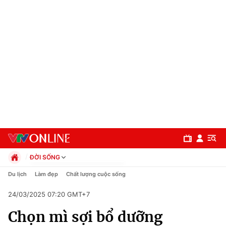
ĐỜI SỐNG
Chính trị
Du lịch
Làm đẹp
Chất lượng cuộc sống
Xã hội
24/03/2025 07:20 GMT+7
Pháp luật
Chuyên mục
Kinh tế
Chọn mì sợi bổ dưỡng
Thể thao