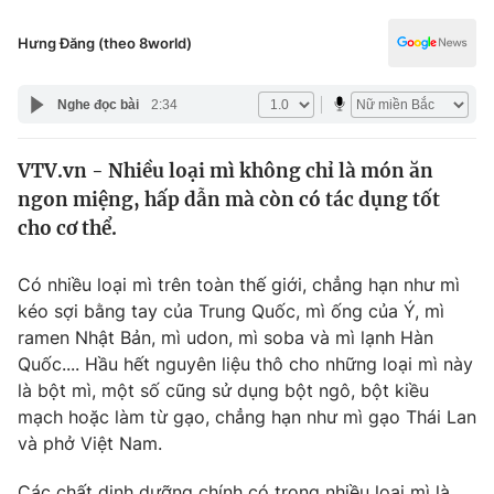
Chính trị
Truyền hình
Hưng Đăng (theo 8world)
Văn hóa - Giải trí
Xã hội
Y tế
Nghe đọc bài
2:34
Đời sống
Pháp luật
Công nghệ
VTV.vn - Nhiều loại mì không chỉ là món ăn
Giáo dục
Y tế
ngon miệng, hấp dẫn mà còn có tác dụng tốt
cho cơ thể.
Thế giới
Có nhiều loại mì trên toàn thế giới, chẳng hạn như mì
Tin tức
kéo sợi bằng tay của Trung Quốc, mì ống của Ý, mì
Kinh tế
ramen Nhật Bản, mì udon, mì soba và mì lạnh Hàn
Thế giới đó đây
Quốc.... Hầu hết nguyên liệu thô cho những loại mì này
Tài chính
Dữ liệu và đời sống
là bột mì, một số cũng sử dụng bột ngô, bột kiều
Câu chuyện quốc tế
Thị trường
mạch hoặc làm từ gạo, chẳng hạn như mì gạo Thái Lan
và phở Việt Nam.
Truyền hình
Góc doanh nghiệp
Các chất dinh dưỡng chính có trong nhiều loại mì là