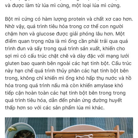
và được làm từ lúa mì cứng, một loại lúa mì cứng.
Bột mì cứng có hàm lượng protein và chất xơ cao hơn.
Nhờ vậy, quá trình tiêu hóa trong cơ thể con người
THỜI BÁO VTV
chậm hơn và glucose được giải phóng lâu hơn.
Một
điểm quan trọng nữa là mì ống cần phải trải qua quá
trình đun và sấy trong quá trình sản xuất, khiến cho
sợi mì có cấu trúc chặt chẽ và dày đặc với mạng lưới
Theo dõi báo trên
gluten bao quanh bên ngoài các hạt tinh bột.
Cấu trúc
này hạn chế quá trình thủy phân các hạt tinh bột bên
Cơ quan chủ quản:
Đài Truyền hình Việt Nam
trong, không chỉ khiến mì ống khó hấp thụ nước và hồ
hóa trong quá trình nấu mà còn khiến amylase khó
Cơ quan báo chí:
Thời báo VTV
tiếp cận hoàn toàn các hạt tinh bột bên trong trong
Giấy phép hoạt động báo in và báo điện tử số 483/GP-BTTTT
quá trình tiêu hóa, dẫn đến phản ứng đường huyết
cấp ngày 29/12/2023
thấp hơn so với các sản phẩm lúa mì khác.
Tổng Biên tập:
Vũ Thanh Thủy
Phó Tổng Biên tập:
Nguyễn Thị Mỹ Hạnh, Phạm Quốc Thắng,
Nguyễn Trọng Ninh
Tổng đài VTV:
024.38 355 931 - 024.38 355 932