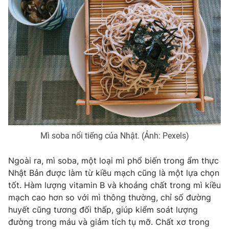
Ðiện thoại Thời báo VTV:
024.66 897 897
Email:
toasoan@vtv.vn
Liên hệ quảng cáo:
024-7300.7108
Mì soba nổi tiếng của Nhật. (Ảnh: Pexels)
Ngoài ra, mì soba, một loại mì phổ biến trong ẩm thực
Nhật Bản được làm từ kiều mạch cũng là một lựa chọn
® Cấm sao chép dưới mọi hình thức nếu không có sự chấp
tốt. Hàm lượng vitamin B và khoáng chất trong mì kiều
thuận bằng văn bản. Ghi rõ nguồn VTV.vn khi phát hành lại
mạch cao hơn so với mì thông thường, chỉ số đường
thông tin từ website này.
huyết cũng tương đối thấp, giúp kiểm soát lượng
đường trong máu và giảm tích tụ mỡ. Chất xơ trong