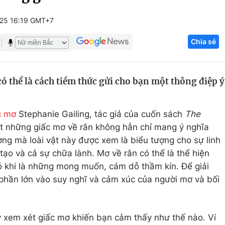
Góc ảnh
025 16:19 GMT+7
Chia sẻ
Giáo dục
Công nghệ
Tuyển sinh
Hitech Công ng
ó thể là cách tiềm thức gửi cho bạn một thông điệp ý
Học trực tuyến
Sản phẩm
g
Thị trường
c mơ
Stephanie Gailing, tác giả của cuốn sách
The
Tư vấn
ết những giấc mơ về rắn không hẳn chỉ mang ý nghĩa
g mà loài vật này được xem là biểu tượng cho sự linh
ạo và cả sự chữa lành. Mơ về rắn có thể là thể hiện
ó khi là những mong muốn, cám dỗ thầm kín. Để giải
 phần lớn vào suy nghĩ và cảm xúc của người mơ và bối
ãy xem xét giấc mơ khiến bạn cảm thấy như thế nào. Ví