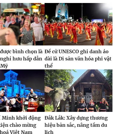
được bình chọn là
Đề cử UNESCO ghi danh áo
 nghỉ hưu hấp dẫn
dài là Di sản văn hóa phi vật
i Mỹ
thể
í Minh khởi động
Đắk Lắk: Xây dựng thương
kiện chào mừng
hiệu bản sắc, nâng tầm du
 hoá Việt Nam
lịch