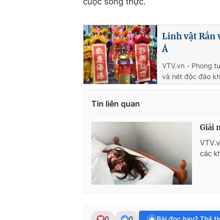
cuộc sống thực.
Linh vật Rắn 
Á
VTV.vn - Phong t
và nét độc đáo k
Tin liên quan
Giải 
VTV.v
các k
0
0
Bài đọc hay? Thả t