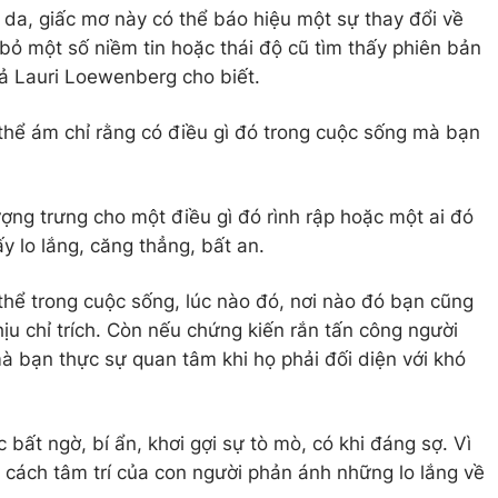
 da, giấc mơ này có thể báo hiệu một sự thay đổi về
bỏ một số niềm tin hoặc thái độ cũ tìm thấy phiên bản
iả Lauri Loewenberg cho biết.
 thể ám chỉ rằng có điều gì đó trong cuộc sống mà bạn
ợng trưng cho một điều gì đó rình rập hoặc một ai đó
y lo lắng, căng thẳng, bất an.
thể trong cuộc sống, lúc nào đó, nơi nào đó bạn cũng
ịu chỉ trích. Còn nếu chứng kiến rắn tấn công người
ó mà bạn thực sự quan tâm khi họ phải đối diện với khó
ất ngờ, bí ẩn, khơi gợi sự tò mò, có khi đáng sợ. Vì
à cách tâm trí của con người phản ánh những lo lắng về