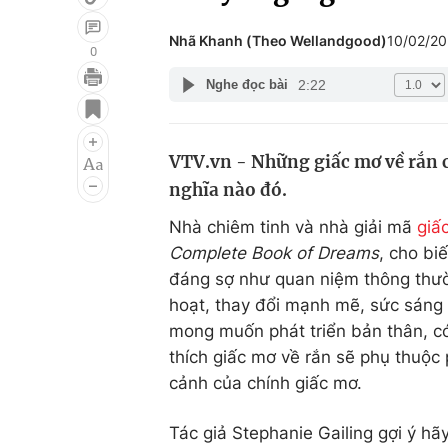
Nhã Khanh (Theo Wellandgood)
10/02/2
0
2:22
Nghe đọc bài
Giải trí
Đời sống
Điện ảnh
Du lịch
VTV.vn - Những giấc mơ về rắn c
Âm nhạc
Làm đẹp
nghĩa nào đó.
Sao
Chất lượng cuộc sốn
Nhà chiêm tinh và nhà giải mã
giấ
Complete Book of Dreams
, cho bi
đáng sợ như quan niệm thông thườn
hoạt, thay đổi mạnh mẽ, sức sáng t
mong muốn phát triển bản thân, c
thích giấc mơ về rắn sẽ phụ thuộc
cảnh của chính giấc mơ.
Tác giả Stephanie Gailing gợi ý h