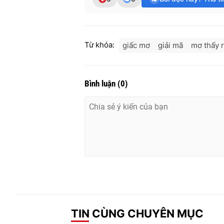
Từ khóa:
giấc mơ
giải mã
mơ thấy 
Bình luận
(
0
)
TIN CÙNG CHUYÊN MỤC