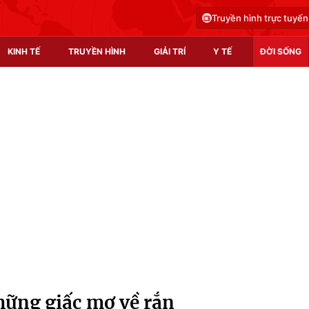
Truyền hình trực tuyến
KINH TẾ
TRUYỀN HÌNH
GIẢI TRÍ
Y TẾ
ĐỜI SỐNG
Pháp luật
Y tế
Truyền hình
Multimedia
Phim VTV
Video
Hậu trường
Shorts video
Nhân vật
Podcast
Khán giả
EMagazine
Giải sao mai
Photo
hững giấc mơ về rắn
Infographic