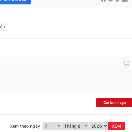
rắn
Gửi bình luận
Xem theo ngày
XEM