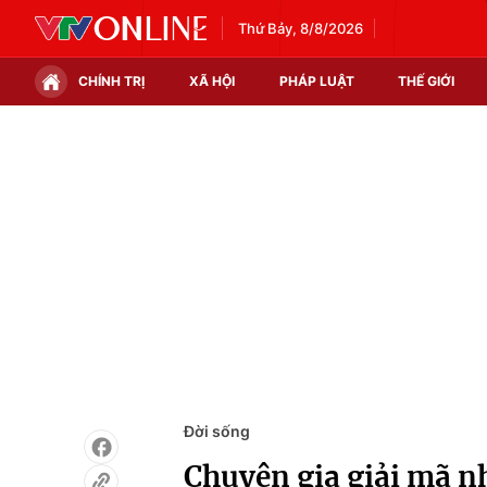
Thứ Bảy, 8/8/2026
CHÍNH TRỊ
XÃ HỘI
PHÁP LUẬT
THẾ GIỚI
Chính trị
Xã hội
Thế giới
Kinh tế
Tin tức
Tài chính
Thế giới đó đây
Thị trường
Câu chuyện quốc tế
Góc doanh nghiệp
Dữ liệu và đời sống
Đời sống
Chuyên gia giải mã n