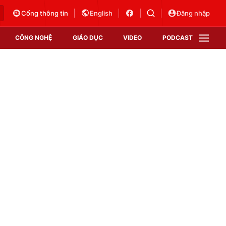
Cổng thông tin
English
Đăng nhập
CÔNG NGHỆ
GIÁO DỤC
VIDEO
PODCAST
VTV Money
VTV Thể thao
VTV Sức khoẻ
Bất động sản
Thị trường 24h
Tấm lòng Việt
Vươn mình bằng AI
VTV4
VTV8
VTV9
Lịch phát sóng
Giao lưu trực tuyến
Sự kiện