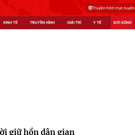
Truyền hình trực tuyến
KINH TẾ
TRUYỀN HÌNH
GIẢI TRÍ
Y TẾ
ĐỜI SỐNG
Pháp luật
Y tế
Truyền hình
Multimedia
Phim VTV
Video
Hậu trường
Shorts video
Nhân vật
Podcast
Khán giả
EMagazine
Giải sao mai
Photo
i giữ hồn dân gian
Infographic