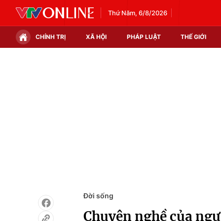
Thứ Năm, 6/8/2026
CHÍNH TRỊ
XÃ HỘI
PHÁP LUẬT
THẾ GIỚI
Chính trị
Xã hội
Thế giới
Kinh tế
Tin tức
Tài chính
Thế giới đó đây
Thị trường
Câu chuyện quốc tế
Góc doanh nghiệp
Dữ liệu và đời sống
Đời sống
Chuyện nghề của ngườ