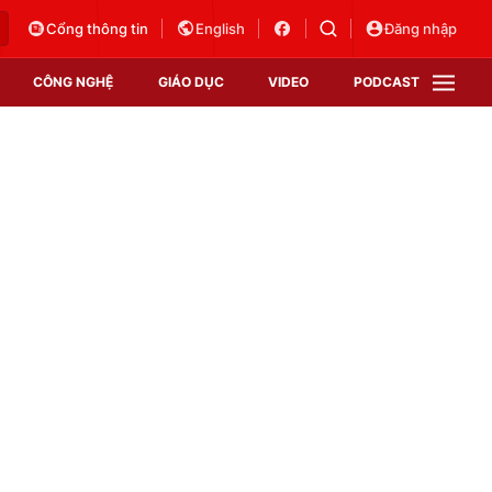
Cổng thông tin
English
Đăng nhập
CÔNG NGHỆ
GIÁO DỤC
VIDEO
PODCAST
VTV Money
VTV Thể thao
VTV Sức khoẻ
Bất động sản
Thị trường 24h
Tấm lòng Việt
Vươn mình bằng AI
VTV4
VTV8
VTV9
Lịch phát sóng
Giao lưu trực tuyến
Sự kiện