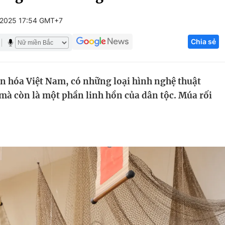
Góc ảnh
/2025 17:54 GMT+7
Chia sẻ
Giáo dục
Công nghệ
Tuyển sinh
Hitech Công ng
 hóa Việt Nam, có những loại hình nghệ thuật
Học trực tuyến
Sản phẩm
 mà còn là một phần linh hồn của dân tộc. Múa rối
g
Thị trường
Tư vấn