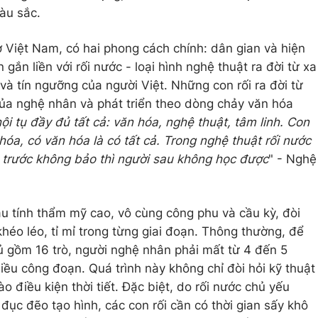
àu sắc.
ở Việt Nam, có hai phong cách chính: dân gian và hiện
gắn liền với rối nước - loại hình nghệ thuật ra đời từ xa
và tín ngưỡng của người Việt. Những con rối ra đời từ
của nghệ nhân và phát triển theo dòng chảy văn hóa
ội tụ đầy đủ tất cả: văn hóa, nghệ thuật, tâm linh. Con
hóa, có văn hóa là có tất cả. Trong nghệ thuật rối nước
 trước không bảo thì người sau không học được
" - Nghệ
ầu tính thẩm mỹ cao, vô cùng công phu và cầu kỳ, đòi
khéo léo, tỉ mỉ trong từng giai đoạn. Thông thường, để
 gồm 16 trò, người nghệ nhân phải mất từ 4 đến 5
hiều công đoạn. Quá trình này không chỉ đòi hỏi kỹ thuật
o điều kiện thời tiết. Đặc biệt, do rối nước chủ yếu
đục đẽo tạo hình, các con rối cần có thời gian sấy khô