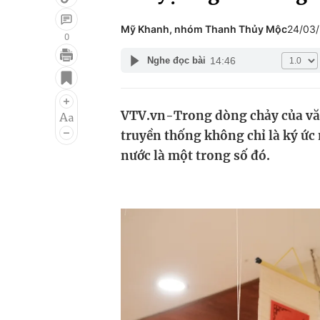
Mỹ Khanh, nhóm Thanh Thủy Mộc
24/03
0
14:46
Nghe đọc bài
Giải trí
Đời sống
Điện ảnh
Du lịch
VTV.vn-Trong dòng chảy của văn
Âm nhạc
Làm đẹp
truyền thống không chỉ là ký ức
Sao
Chất lượng cuộc sốn
nước là một trong số đó.