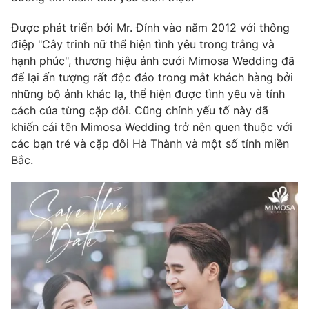
Phim VTV
Giải trí
Được phát triển bởi Mr. Đỉnh vào năm 2012 với thông
Hậu trường
Điện ảnh
điệp "Cây trinh nữ thể hiện tình yêu trong trắng và
Đời sống
Nhân vật
hạnh phúc", thương hiệu ảnh cưới Mimosa Wedding đã
Âm nhạc
để lại ấn tượng rất độc đáo trong mắt khách hàng bởi
Du lịch
Khán giả
những bộ ảnh khác lạ, thể hiện được tình yêu và tính
Giáo dục
Sao
cách của từng cặp đôi. Cũng chính yếu tố này đã
Làm đẹp
Giải sao mai
Tuyển sinh
khiến cái tên Mimosa Wedding trở nên quen thuộc với
Công nghệ
Chất lượng cuộc sống
các bạn trẻ và cặp đôi Hà Thành và một số tỉnh miền
Học trực tuyến
Bắc.
Hitech Công nghệ tương lai
Giao lưu trực tuyến
Sản phẩm
Lịch phát sóng
Thị trường
Tư vấn
Chuyên mục khác
Emagazine
Podcast