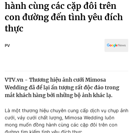
Chính trị
hành cùng các cặp đôi trên
Truyền hình
con đường đến tình yêu đích
Văn hóa - Giải trí
Xã hội
Y tế
thực
Đời sống
Pháp luật
Công nghệ
Giáo dục
PV
Y tế
Thế giới
VTV.vn - Thương hiệu ảnh cưới Mimosa
Tin tức
Wedding đã để lại ấn tượng rất độc đáo trong
Kinh tế
Thế giới đó đây
mắt khách hàng bởi những bộ ảnh khác lạ.
Tài chính
Dữ liệu và đời sống
Câu chuyện quốc tế
Là một thương hiệu chuyên cung cấp dịch vụ chụp ảnh
Thị trường
cưới, váy cưới chất lượng, Mimosa Wedding luôn
Truyền hình
Góc doanh nghiệp
mong muốn đồng hành cùng các cặp đôi trên con
đường tìm kiếm tình yêu đích thực.