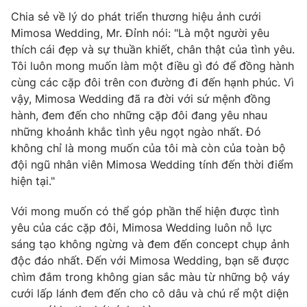
Chia sẻ về lý do phát triển thương hiệu ảnh cưới
Mimosa Wedding, Mr. Đỉnh nói: "Là một người yêu
thích cái đẹp và sự thuần khiết, chân thật của tình yêu.
Tôi luôn mong muốn làm một điều gì đó để đồng hành
THỜI BÁO VTV
cùng các cặp đôi trên con đường đi đến hạnh phúc. Vì
vậy, Mimosa Wedding đã ra đời với sứ mệnh đồng
hành, đem đến cho những cặp đôi đang yêu nhau
những khoảnh khắc tình yêu ngọt ngào nhất. Đó
Theo dõi báo trên
không chỉ là mong muốn của tôi mà còn của toàn bộ
đội ngũ nhân viên Mimosa Wedding tính đến thời điểm
Cơ quan chủ quản:
Đài Truyền hình Việt Nam
hiện tại."
Cơ quan báo chí:
Thời báo VTV
Giấy phép hoạt động báo in và báo điện tử số 483/GP-BTTTT
Với mong muốn có thể góp phần thể hiện được tình
cấp ngày 29/12/2023
yêu của các cặp đôi, Mimosa Wedding luôn nỗ lực
Tổng Biên tập:
Vũ Thanh Thủy
sáng tạo không ngừng và đem đến concept chụp ảnh
độc đáo nhất. Đến với Mimosa Wedding, bạn sẽ được
Phó Tổng Biên tập:
Nguyễn Thị Mỹ Hạnh, Phạm Quốc Thắng,
chìm đắm trong không gian sắc màu từ những bộ váy
Nguyễn Trọng Ninh
cưới lấp lánh đem đến cho cô dâu và chú rể một diện
Tổng đài VTV:
024.38 355 931 - 024.38 355 932