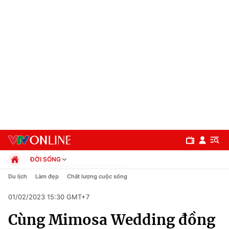
ĐỜI SỐNG
Chính trị
Du lịch
Làm đẹp
Chất lượng cuộc sống
Xã hội
01/02/2023 15:30 GMT+7
Pháp luật
Chuyên mục
Kinh tế
Cùng Mimosa Wedding đồng
Thể thao