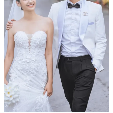
Photo
Infographic
Video
Shorts video
VTV Money
VTV Thể thao
VTV Sức khoẻ
Bất động sản
Thị trường 24h
Tấm lòng Việt
VTV4
Vươn mình bằng AI
VTV9
VTV8
Liên hệ tòa soạn
English