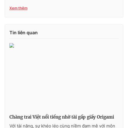
Xem thêm
Photo
Infographic
Video
Shorts video
Tin liên quan
VTV Money
VTV Thể thao
VTV Sức khoẻ
Bất động sản
Thị trường 24h
Tấm lòng Việt
VTV4
Vươn mình bằng AI
VTV9
VTV8
Chàng trai Việt nổi tiếng nhờ tài gấp giấy Origami
Liên hệ tòa soạn
English
Với tài năng, sự khéo léo cùng niềm đam mê với môn