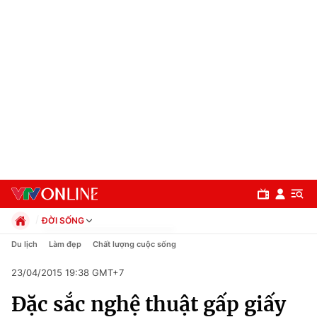
ĐỜI SỐNG
Chính trị
Du lịch
Làm đẹp
Chất lượng cuộc sống
Xã hội
23/04/2015 19:38 GMT+7
Pháp luật
Chuyên mục
Kinh tế
Đặc sắc nghệ thuật gấp giấy
Thể thao