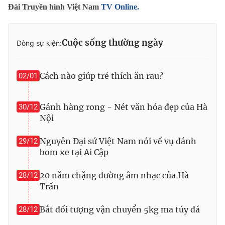
Phim VTV
Đài Truyền hình Việt Nam
TV Online.
Giải trí
Hậu trường
Điện ảnh
Đời sống
Cuộc sống thường ngày
Nhân vật
Dòng sự kiện:
Âm nhạc
Du lịch
Khán giả
Giáo dục
Sao
Cách nào giúp trẻ thích ăn rau?
02/01
Làm đẹp
Giải sao mai
Tuyển sinh
Công nghệ
Chất lượng cuộc sống
Gánh hàng rong - Nét văn hóa đẹp của Hà
30/12
Học trực tuyến
Nội
Hitech Công nghệ tương lai
Giao lưu trực tuyến
Sản phẩm
Nguyên Đại sứ Việt Nam nói về vụ đánh
29/12
bom xe tại Ai Cập
Lịch phát sóng
Thị trường
20 năm chặng đường âm nhạc của Hà
28/12
Tư vấn
Trần
Chuyên mục khác
Bắt đối tượng vận chuyển 5kg ma túy đá
28/12
Emagazine
Podcast