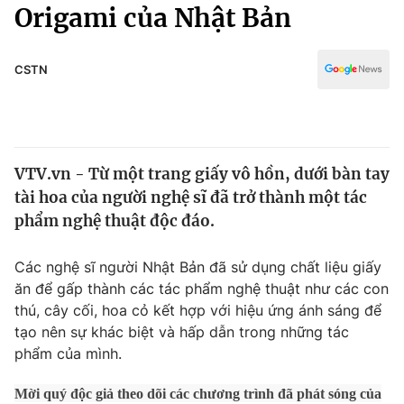
Chính trị
Origami của Nhật Bản
Truyền hình
Văn hóa - Giải trí
Xã hội
Y tế
CSTN
Đời sống
Pháp luật
Công nghệ
Giáo dục
Y tế
VTV.vn - Từ một trang giấy vô hồn, dưới bàn tay
tài hoa của người nghệ sĩ đã trở thành một tác
Thế giới
phẩm nghệ thuật độc đáo.
Tin tức
Kinh tế
Các nghệ sĩ người Nhật Bản đã sử dụng chất liệu giấy
Thế giới đó đây
ăn để gấp thành các tác phẩm nghệ thuật như các con
Tài chính
thú, cây cối, hoa cỏ kết hợp với hiệu ứng ánh sáng để
Dữ liệu và đời sống
Câu chuyện quốc tế
tạo nên sự khác biệt và hấp dẫn trong những tác
Thị trường
phẩm của mình.
Truyền hình
Góc doanh nghiệp
Mời quý độc giả theo dõi các chương trình đã phát sóng của