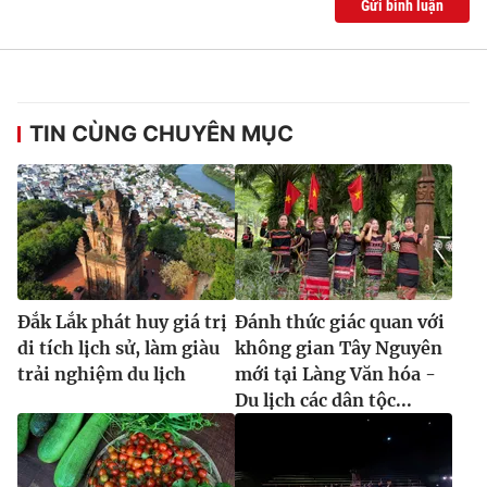
Gửi bình luận
Ðiện thoại Thời báo VTV:
024.66 897 897
Email:
toasoan@vtv.vn
Liên hệ quảng cáo:
024-7300.7108
TIN CÙNG CHUYÊN MỤC
Đắk Lắk phát huy giá trị
Đánh thức giác quan với
di tích lịch sử, làm giàu
không gian Tây Nguyên
trải nghiệm du lịch
mới tại Làng Văn hóa -
® Cấm sao chép dưới mọi hình thức nếu không có sự chấp
Du lịch các dân tộc...
thuận bằng văn bản. Ghi rõ nguồn VTV.vn khi phát hành lại
thông tin từ website này.