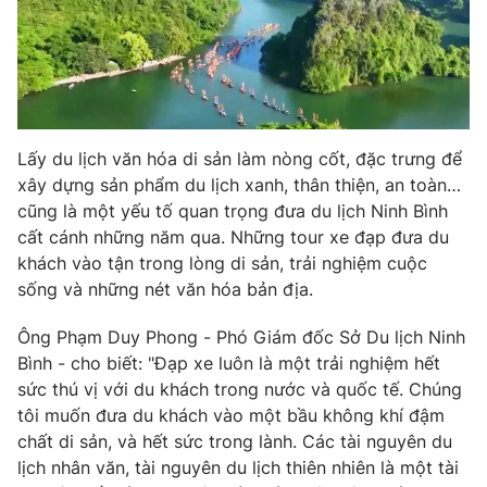
THỜI BÁO VTV
Lấy du lịch văn hóa di sản làm nòng cốt, đặc trưng để
xây dựng sản phẩm du lịch xanh, thân thiện, an toàn…
Theo dõi báo trên
cũng là một yếu tố quan trọng đưa du lịch Ninh Bình
cất cánh những năm qua. Những tour xe đạp đưa du
khách vào tận trong lòng di sản, trải nghiệm cuộc
Cơ quan chủ quản:
Đài Truyền hình Việt Nam
sống và những nét văn hóa bản địa.
Cơ quan báo chí:
Thời báo VTV
Giấy phép hoạt động báo in và báo điện tử số 483/GP-BTTTT
Ông Phạm Duy Phong - Phó Giám đốc Sở Du lịch Ninh
cấp ngày 29/12/2023
Bình - cho biết: "Đạp xe luôn là một trải nghiệm hết
Tổng Biên tập:
Vũ Thanh Thủy
sức thú vị với du khách trong nước và quốc tế. Chúng
tôi muốn đưa du khách vào một bầu không khí đậm
Phó Tổng Biên tập:
Nguyễn Thị Mỹ Hạnh, Phạm Quốc Thắng,
Nguyễn Trọng Ninh
chất di sản, và hết sức trong lành. Các tài nguyên du
lịch nhân văn, tài nguyên du lịch thiên nhiên là một tài
Tổng đài VTV:
024.38 355 931 - 024.38 355 932