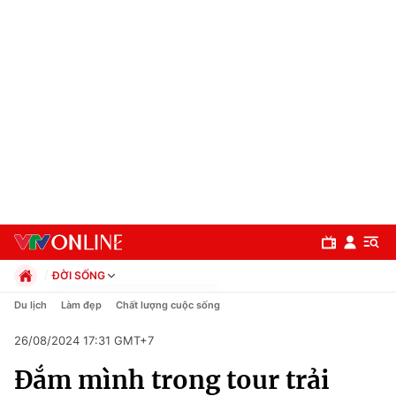
ĐỜI SỐNG
Chính trị
Du lịch
Làm đẹp
Chất lượng cuộc sống
Xã hội
26/08/2024 17:31 GMT+7
Pháp luật
Chuyên mục
Kinh tế
Đắm mình trong tour trải
Thể thao