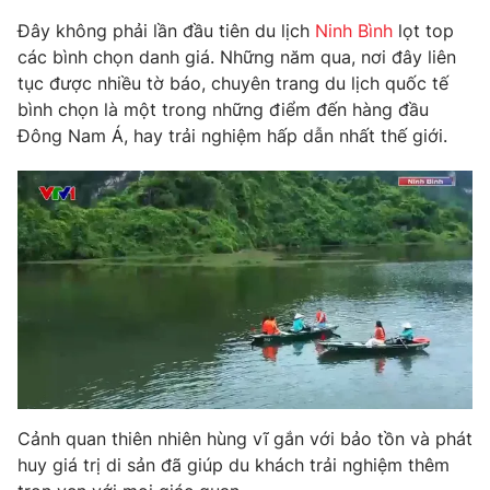
Phim VTV
Giải trí
Đây không phải lần đầu tiên du lịch
Ninh Bình
lọt top
Hậu trường
các bình chọn danh giá. Những năm qua, nơi đây liên
Điện ảnh
tục được nhiều tờ báo, chuyên trang du lịch quốc tế
Đời sống
Nhân vật
bình chọn là một trong những điểm đến hàng đầu
Âm nhạc
Du lịch
Đông Nam Á, hay trải nghiệm hấp dẫn nhất thế giới.
Khán giả
Giáo dục
Sao
Làm đẹp
Giải sao mai
Tuyển sinh
Công nghệ
Chất lượng cuộc sống
Học trực tuyến
Hitech Công nghệ tương lai
Giao lưu trực tuyến
Sản phẩm
Lịch phát sóng
Thị trường
Tư vấn
Chuyên mục khác
Cảnh quan thiên nhiên hùng vĩ gắn với bảo tồn và phát
Emagazine
Podcast
huy giá trị di sản đã giúp du khách trải nghiệm thêm