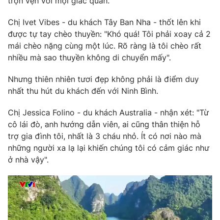
trọn vẹn với mọi giác quan.
Photo
Infographic
Chị Ivet Vibes - du khách Tây Ban Nha - thốt lên khi
được tự tay chèo thuyền: "Khó quá! Tôi phải xoay cả 2
Video
Shorts video
mái chèo nặng cùng một lúc. Rõ ràng là tôi chèo rất
nhiều mà sao thuyền không di chuyển mấy".
VTV Money
VTV Thể thao
Nhưng thiên nhiên tươi đẹp không phải là điểm duy
nhất thu hút du khách đến với Ninh Bình.
VTV Sức khoẻ
Bất động sản
Chị Jessica Folino - du khách Australia - nhận xét: "Từ
cô lái đò, anh hướng dẫn viên, ai cũng thân thiện hỗ
Thị trường 24h
Tấm lòng Việt
trợ gia đình tôi, nhất là 3 cháu nhỏ. Ít có nơi nào mà
những người xa lạ lại khiến chúng tôi có cảm giác như
VTV4
Vươn mình bằng AI
ở nhà vậy".
VTV9
VTV8
Liên hệ tòa soạn
English