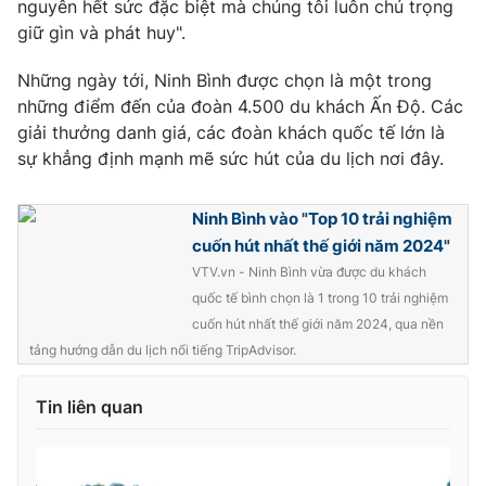
nguyên hết sức đặc biệt mà chúng tôi luôn chú trọng
Ðiện thoại Thời báo VTV:
024.66 897 897
giữ gìn và phát huy".
Email:
toasoan@vtv.vn
Liên hệ quảng cáo:
024-7300.7108
Những ngày tới, Ninh Bình được chọn là một trong
những điểm đến của đoàn 4.500 du khách Ấn Độ. Các
giải thưởng danh giá, các đoàn khách quốc tế lớn là
sự khẳng định mạnh mẽ sức hút của du lịch nơi đây.
Ninh Bình vào "Top 10 trải nghiệm
cuốn hút nhất thế giới năm 2024"
VTV.vn - Ninh Bình vừa được du khách
quốc tế bình chọn là 1 trong 10 trải nghiệm
cuốn hút nhất thế giới năm 2024, qua nền
tảng hướng dẫn du lịch nổi tiếng TripAdvisor.
® Cấm sao chép dưới mọi hình thức nếu không có sự chấp
thuận bằng văn bản. Ghi rõ nguồn VTV.vn khi phát hành lại
Tin liên quan
thông tin từ website này.