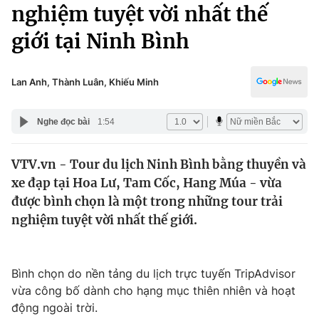
Chính trị
nghiệm tuyệt vời nhất thế
Truyền hình
giới tại Ninh Bình
Văn hóa - Giải trí
Xã hội
Y tế
Đời sống
Lan Anh, Thành Luân, Khiếu Minh
Pháp luật
Công nghệ
Giáo dục
Nghe đọc bài
1:54
Y tế
VTV.vn - Tour du lịch Ninh Bình bằng thuyền và
Thế giới
xe đạp tại Hoa Lư, Tam Cốc, Hang Múa - vừa
Tin tức
được bình chọn là một trong những tour trải
Kinh tế
nghiệm tuyệt vời nhất thế giới.
Thế giới đó đây
Tài chính
Dữ liệu và đời sống
Câu chuyện quốc tế
Thị trường
Bình chọn do nền tảng du lịch trực tuyến TripAdvisor
vừa công bố dành cho hạng mục thiên nhiên và hoạt
Truyền hình
Góc doanh nghiệp
động ngoài trời.