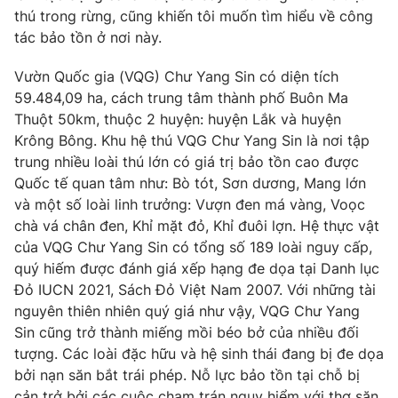
Phim VTV
thú trong rừng, cũng khiến tôi muốn tìm hiểu về công
Giải trí
tác bảo tồn ở nơi này.
Hậu trường
Điện ảnh
Đời sống
Nhân vật
Vườn Quốc gia (VQG) Chư Yang Sin có diện tích
Âm nhạc
59.484,09 ha, cách trung tâm thành phố Buôn Ma
Du lịch
Khán giả
Thuột 50km, thuộc 2 huyện: huyện Lắk và huyện
Giáo dục
Sao
Krông Bông. Khu hệ thú VQG Chư Yang Sin là nơi tập
Làm đẹp
Giải sao mai
Tuyển sinh
trung nhiều loài thú lớn có giá trị bảo tồn cao được
Công nghệ
Chất lượng cuộc sống
Quốc tế quan tâm như: Bò tót, Sơn dương, Mang lớn
Học trực tuyến
và một số loài linh trưởng: Vượn đen má vàng, Voọc
Hitech Công nghệ tương lai
Giao lưu trực tuyến
chà vá chân đen, Khỉ mặt đỏ, Khỉ đuôi lợn. Hệ thực vật
Sản phẩm
của VQG Chư Yang Sin có tổng số 189 loài nguy cấp,
quý hiếm được đánh giá xếp hạng đe dọa tại Danh lục
Lịch phát sóng
Thị trường
Đỏ IUCN 2021, Sách Đỏ Việt Nam 2007. Với những tài
nguyên thiên nhiên quý giá như vậy, VQG Chư Yang
Tư vấn
Sin cũng trở thành miếng mồi béo bở của nhiều đối
Chuyên mục khác
tượng. Các loài đặc hữu và hệ sinh thái đang bị đe dọa
Emagazine
bởi nạn săn bắt trái phép. Nỗ lực bảo tồn tại chỗ bị
Podcast
cản trở bởi các cuộc chạm trán nguy hiểm với thợ săn