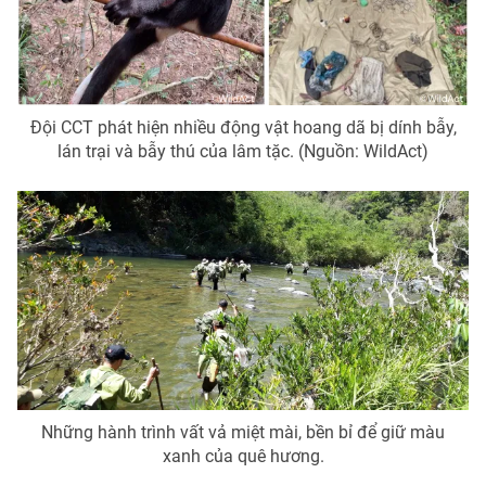
Đội CCT phát hiện nhiều động vật hoang dã bị dính bẫy,
lán trại và bẫy thú của lâm tặc. (Nguồn: WildAct)
Những hành trình vất vả miệt mài, bền bỉ để giữ màu
xanh của quê hương.