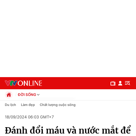
ĐỜI SỐNG
Chính trị
Du lịch
Làm đẹp
Chất lượng cuộc sống
Xã hội
18/09/2024 06:03 GMT+7
Pháp luật
Chuyên mục
Kinh tế
Đánh đổi máu và nước mắt để
Thể thao