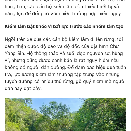
hung hãn, các cán bộ kiểm lâm còn thiếu thiết bị và
Photo
Infographic
năng lực để đối phó với nhiều trường hợp hiểm nguy.
Video
Kiểm lâm bật khóc vì bất lực trước các nhóm lâm tặc
Shorts video
Ngồi trên xe của các cán bộ kiểm lâm đi lên rừng, tôi
VTV Money
VTV Thể thao
cảm nhận được độ cao và độ dốc của địa hình Chư
Yang Sin. Hệ thống thác và suối đẹp nguyên sơ, hùng
VTV Sức khoẻ
vĩ, nhưng cũng được cảnh báo là rất nguy hiểm nếu
Bất động sản
không có người dẫn đường. Để đảm bảo hiệu quả tuần
tra, lực lượng kiểm lâm thường tập trung vào những
Thị trường 24h
Tấm lòng Việt
tuyến đường có nhiều thú rừng, gỗ quý hiếm mà người
dân hay đặt bẫy.
VTV4
Vươn mình bằng AI
VTV9
VTV8
Liên hệ tòa soạn
English