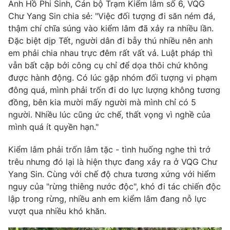
Email:
toasoan@vtv.vn
Anh Hồ Phi Sinh, Cán bộ Trạm Kiểm lâm số 6, VQG
Liên hệ quảng cáo:
Chư Yang Sin chia sẻ: "Việc đối tượng đi săn ném đá,
024-7300.7108
thậm chí chĩa súng vào kiểm lâm đã xảy ra nhiều lần.
Đặc biệt dịp Tết, người dân đi bẫy thú nhiều nên anh
em phải chia nhau trực đêm rất vất vả. Luật pháp thì
vẫn bất cập bởi công cụ chỉ để dọa thôi chứ không
được hành động. Có lúc gặp nhóm đối tượng vi phạm
đông quá, mình phải trốn đi do lực lượng không tương
đồng, bên kia mười mấy người mà mình chỉ có 5
người. Nhiều lúc cũng ức chế, thất vọng vì nghề của
mình quá ít quyền hạn."
Kiểm lâm phải trốn lâm tặc - tình huống nghe thì trớ
® Cấm sao chép dưới mọi hình thức nếu không có sự chấp
trêu nhưng đó lại là hiện thực đang xảy ra ở VQG Chư
thuận bằng văn bản. Ghi rõ nguồn VTV.vn khi phát hành lại
Yang Sin. Cùng với chế độ chưa tương xứng với hiểm
thông tin từ website này.
nguy của "rừng thiêng nước độc", khó đi tác chiến độc
lập trong rừng, nhiều anh em kiểm lâm đang nỗ lực
vượt qua nhiều khó khăn.