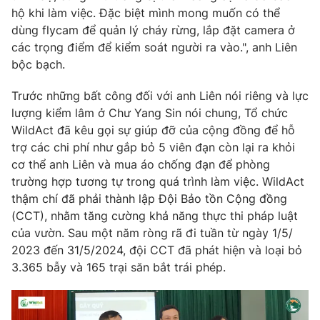
hộ khi làm việc. Đặc biệt mình mong muốn có thể
dùng flycam để quản lý cháy rừng, lắp đặt camera ở
các trọng điểm để kiểm soát người ra vào.", anh Liên
bộc bạch.
Trước những bất công đối với anh Liên nói riêng và lực
lượng kiểm lâm ở Chư Yang Sin nói chung, Tổ chức
WildAct đã kêu gọi sự giúp đỡ của cộng đồng để hỗ
trợ các chi phí như gắp bỏ 5 viên đạn còn lại ra khỏi
cơ thể anh Liên và mua áo chống đạn để phòng
trường hợp tương tự trong quá trình làm việc. WildAct
thậm chí đã phải thành lập Đội Bảo tồn Cộng đồng
(CCT), nhằm tăng cường khả năng thực thi pháp luật
của vườn. Sau một năm ròng rã đi tuần từ ngày 1/5/
2023 đến 31/5/2024, đội CCT đã phát hiện và loại bỏ
3.365 bẫy và 165 trại săn bắt trái phép.