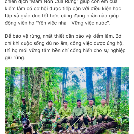
chiến dịch "Mầm Non Của Rừng" giúp con em của
kiểm lâm có cơ hội được tiếp cận với điều kiện học
tập và giáo dục tốt hơn, cũng đang phần nào giúp
động viên họ "Yên việc nhà - Vững việc nước".
Để bảo vệ rừng, nhất thiết cần bảo vệ kiểm lâm. Bởi
chỉ khi cuộc sống đủ no ấm, công việc được ủng hộ,
thì họ mới vững tâm bền chí cống hiến cho sự nghiệp
giữ rừng.