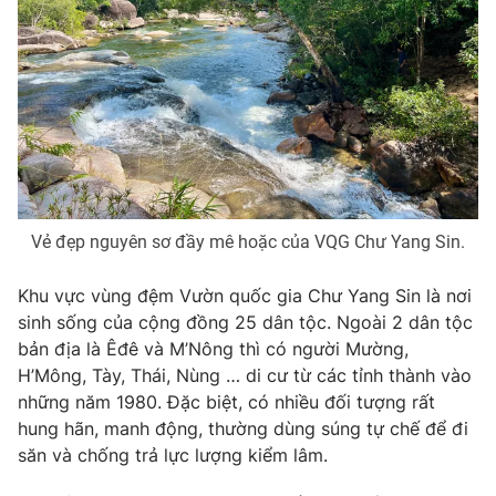
THỜI BÁO VTV
Theo dõi báo trên
Cơ quan chủ quản:
Đài Truyền hình Việt Nam
Vẻ đẹp nguyên sơ đầy mê hoặc của VQG Chư Yang Sin.
Cơ quan báo chí:
Thời báo VTV
Khu vực vùng đệm Vườn quốc gia Chư Yang Sin là nơi
Giấy phép hoạt động báo in và báo điện tử số 483/GP-BTTTT
cấp ngày 29/12/2023
sinh sống của cộng đồng 25 dân tộc. Ngoài 2 dân tộc
bản địa là Êđê và M’Nông thì có người Mường,
Tổng Biên tập:
Vũ Thanh Thủy
H’Mông, Tày, Thái, Nùng … di cư từ các tỉnh thành vào
Phó Tổng Biên tập:
Nguyễn Thị Mỹ Hạnh, Phạm Quốc Thắng,
những năm 1980. Đặc biệt, có nhiều đối tượng rất
Nguyễn Trọng Ninh
hung hãn, manh động, thường dùng súng tự chế để đi
Tổng đài VTV:
024.38 355 931 - 024.38 355 932
săn và chống trả lực lượng kiểm lâm.
Ðiện thoại Thời báo VTV:
024.66 897 897