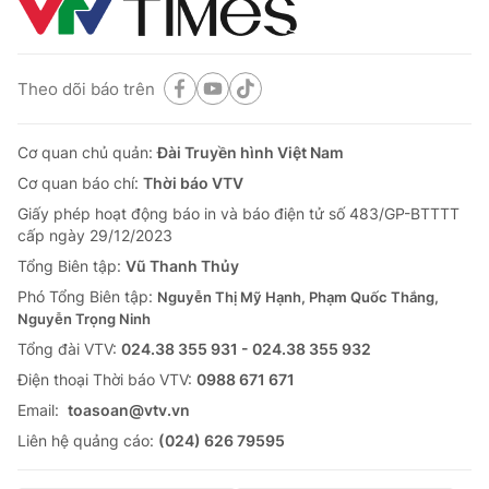
Theo dõi báo trên
Cơ quan chủ quản:
Đài Truyền hình Việt Nam
Cơ quan báo chí:
Thời báo VTV
Giấy phép hoạt động báo in và báo điện tử số 483/GP-BTTTT
cấp ngày 29/12/2023
Tổng Biên tập:
Vũ Thanh Thủy
Phó Tổng Biên tập:
Nguyễn Thị Mỹ Hạnh, Phạm Quốc Thắng,
Nguyễn Trọng Ninh
Tổng đài VTV:
024.38 355 931 - 024.38 355 932
Ðiện thoại Thời báo VTV:
0988 671 671
Email:
toasoan@vtv.vn
Liên hệ quảng cáo:
(024) 626 79595