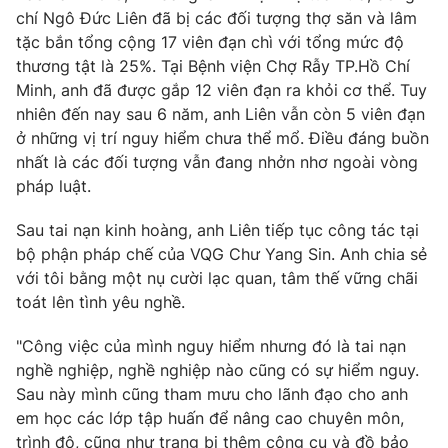
chí Ngô Đức Liên đã bị các đối tượng thợ săn và lâm
tặc bắn tổng cộng 17 viên đạn chì với tổng mức độ
thương tật là 25%. Tại Bệnh viện Chợ Rẫy TP.Hồ Chí
Minh, anh đã được gắp 12 viên đạn ra khỏi cơ thể. Tuy
nhiên đến nay sau 6 năm, anh Liên vẫn còn 5 viên đạn
ở những vị trí nguy hiểm chưa thể mổ. Điều đáng buồn
nhất là các đối tượng vẫn đang nhởn nhơ ngoài vòng
pháp luật.
Sau tai nạn kinh hoàng, anh Liên tiếp tục công tác tại
bộ phận pháp chế của VQG Chư Yang Sin. Anh chia sẻ
với tôi bằng một nụ cười lạc quan, tâm thế vững chãi
toát lên tình yêu nghề.
"Công việc của mình nguy hiểm nhưng đó là tai nạn
nghề nghiệp, nghề nghiệp nào cũng có sự hiểm nguy.
Sau này mình cũng tham mưu cho lãnh đạo cho anh
em học các lớp tập huấn để nâng cao chuyên môn,
trình độ, cũng như trang bị thêm công cụ và đồ bảo