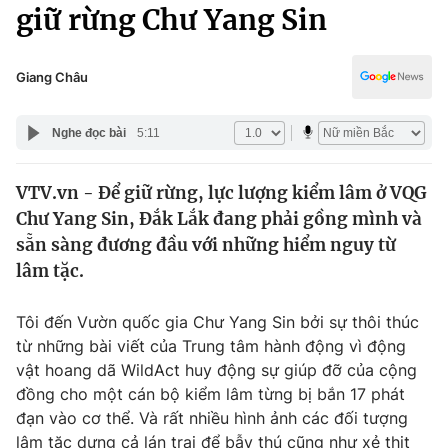
Chính trị
giữ rừng Chư Yang Sin
Truyền hình
Văn hóa - Giải trí
Xã hội
Y tế
Giang Châu
Đời sống
Pháp luật
Công nghệ
Nghe đọc bài
5:11
Giáo dục
Y tế
VTV.vn - Để giữ rừng, lực lượng kiểm lâm ở VQG
Chư Yang Sin, Đắk Lắk đang phải gồng mình và
Thế giới
sẵn sàng đương đầu với những hiểm nguy từ
lâm tặc.
Tin tức
Kinh tế
Thế giới đó đây
Tôi đến Vườn quốc gia Chư Yang Sin bởi sự thôi thúc
Tài chính
từ những bài viết của Trung tâm hành động vì động
Dữ liệu và đời sống
Câu chuyện quốc tế
vật hoang dã WildAct huy động sự giúp đỡ của cộng
Thị trường
đồng cho một cán bộ kiểm lâm từng bị bắn 17 phát
Truyền hình
Góc doanh nghiệp
đạn vào cơ thể. Và rất nhiều hình ảnh các đối tượng
lâm tặc dựng cả lán trại để bẫy thú cũng như xẻ thịt