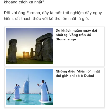
Phim VTV
khoảng cách xa nhất".
Giải trí
Hậu trường
Đối với ông Furman, đây là một trải nghiệm đầy nguy
Điện ảnh
hiểm, rất thách thức với kẻ thù lớn nhất là gió.
Đời sống
Nhân vật
Âm nhạc
Du lịch
Khán giả
Du khách ngắm ngày dài
Giáo dục
Sao
nhất tại Vòng tròn đá
Làm đẹp
Stonehenge
Giải sao mai
Tuyển sinh
Công nghệ
Chất lượng cuộc sống
Học trực tuyến
Hitech Công nghệ tương lai
Giao lưu trực tuyến
Sản phẩm
Những điều "điên rồ" nhất
Lịch phát sóng
thế giới chỉ có ở Dubai
Thị trường
Tư vấn
Chuyên mục khác
Emagazine
Podcast