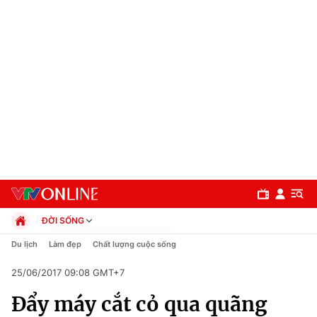
ĐỜI SỐNG
Chính trị
Du lịch
Làm đẹp
Chất lượng cuộc sống
Xã hội
25/06/2017 09:08 GMT+7
Pháp luật
Chuyên mục
Kinh tế
Đẩy máy cắt cỏ qua quãng
Thể thao