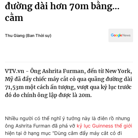
Chính trị
đường dài hơn 70m bằng...
Truyền hình
cằm
Văn hóa - Giải trí
Xã hội
Y tế
Đời sống
Thu Giang (Ban Thời sự)
Pháp luật
Công nghệ
Giáo dục
Y tế
VTV.vn - Ông Ashrita Furman, đến từ New York,
Thế giới
Mỹ đã đẩy chiếc máy cắt cỏ qua quãng đường dài
Tin tức
71,53m một cách ấn tượng, vượt qua kỷ lục trước
Kinh tế
đó do chính ông lập được là 20m.
Thế giới đó đây
Tài chính
Dữ liệu và đời sống
Câu chuyện quốc tế
Thị trường
Nhiều người có thể nghĩ ý tưởng này là điên rồ nhưng
ông Ashrita Furman đã phá vỡ
kỷ lục Guinness thế giới
Truyền hình
Góc doanh nghiệp
hiện tại ở hạng mục "Dùng cằm đẩy máy cắt cỏ đi