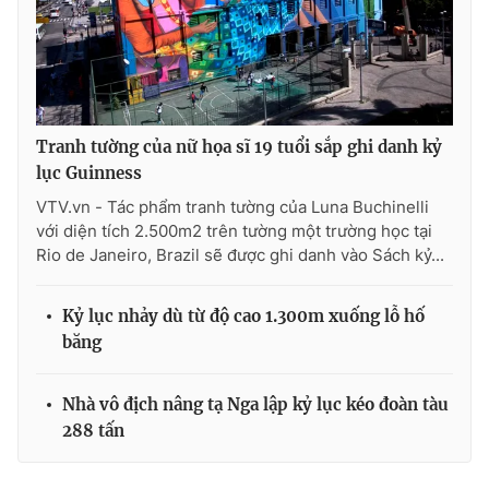
THỜI BÁO VTV
Tranh tường của nữ họa sĩ 19 tuổi sắp ghi danh kỷ
lục Guinness
VTV.vn - Tác phẩm tranh tường của Luna Buchinelli
Theo dõi báo trên
với diện tích 2.500m2 trên tường một trường học tại
Rio de Janeiro, Brazil sẽ được ghi danh vào Sách kỷ...
Cơ quan chủ quản:
Đài Truyền hình Việt Nam
Cơ quan báo chí:
Thời báo VTV
Kỷ lục nhảy dù từ độ cao 1.300m xuống lỗ hố
Giấy phép hoạt động báo in và báo điện tử số 483/GP-BTTTT
băng
cấp ngày 29/12/2023
Tổng Biên tập:
Vũ Thanh Thủy
Nhà vô địch nâng tạ Nga lập kỷ lục kéo đoàn tàu
Phó Tổng Biên tập:
Nguyễn Thị Mỹ Hạnh, Phạm Quốc Thắng,
288 tấn
Nguyễn Trọng Ninh
Tổng đài VTV:
024.38 355 931 - 024.38 355 932