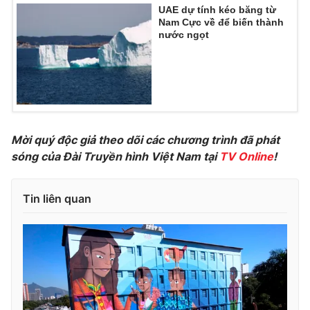
UAE dự tính kéo băng từ
Photo
Infographic
Nam Cực về để biến thành
nước ngọt
Video
Shorts video
VTV Money
VTV Thể thao
Mời quý độc giả theo dõi các chương trình đã phát
VTV Sức khoẻ
Bất động sản
sóng của Đài Truyền hình Việt Nam tại
TV Online
!
Thị trường 24h
Tấm lòng Việt
Tin liên quan
VTV4
Vươn mình bằng AI
VTV9
VTV8
Liên hệ tòa soạn
English