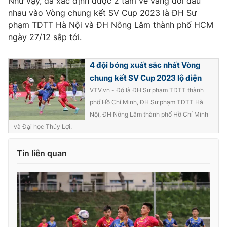
Như vậy, đã xác định được 2 tấm vé vàng đối đầu
nhau vào Vòng chung kết SV Cup 2023 là ĐH Sư
phạm TDTT Hà Nội và ĐH Nông Lâm thành phố HCM
ngày 27/12 sắp tới.
4 đội bóng xuất sắc nhất Vòng
chung kết SV Cup 2023 lộ diện
VTV.vn - Đó là ĐH Sư phạm TDTT thành
phố Hồ Chí Minh, ĐH Sư phạm TDTT Hà
Nội, ĐH Nông Lâm thành phố Hồ Chí Minh
và Đại học Thủy Lợi.
Tin liên quan