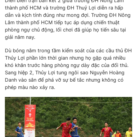
Diễn biến trận bán kết 2 giữa trường ĐH Nông Lâm
thành phố HCM và trường ĐH Thuỷ Lợi diễn ra hấp
dẫn và kịch tính đúng như mong đợi. Trường ĐH Nông
Lâm thành phố HCM tiếp tục áp dụng chiến thuật
phòng ngự chủ động, lối chơi đã giúp họ tiến sâu tại
THỜI BÁO VTV
giải năm nay.
Dù bóng nằm trong tầm kiểm soát của các cầu thủ ĐH
Thủy Lợi phần lớn thời gian nhưng họ gặp quá nhiều
Theo dõi báo trên
khó khăn trước hàng phòng ngự dày đặc của đối thủ.
Sang hiệp 2, Thủy Lợi tung ngôi sao Nguyễn Hoàng
Cơ quan chủ quản:
Đài Truyền hình Việt Nam
Danh vào sân để phá vỡ sự bế tắc nhưng không có
Cơ quan báo chí:
Thời báo VTV
phép màu nào xảy ra.
Giấy phép hoạt động báo in và báo điện tử số 483/GP-BTTTT
cấp ngày 29/12/2023
Tổng Biên tập:
Vũ Thanh Thủy
Phó Tổng Biên tập:
Nguyễn Thị Mỹ Hạnh, Phạm Quốc Thắng,
Nguyễn Trọng Ninh
Tổng đài VTV:
024.38 355 931 - 024.38 355 932