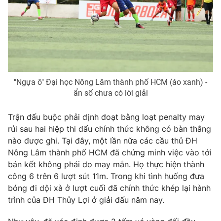
Ðiện thoại Thời báo VTV:
024.66 897 897
Email:
toasoan@vtv.vn
Liên hệ quảng cáo:
024-7300.7108
"Ngựa ô" Đại học Nông Lâm thành phố HCM (áo xanh) -
ẩn số chưa có lời giải
Trận đấu buộc phải định đoạt bằng loạt penalty may
rủi sau hai hiệp thi đấu chính thức không có bàn thắng
nào được ghi. Tại đây, một lần nữa các cầu thủ ĐH
Nông Lâm thành phố HCM đã chứng minh việc vào tới
bán kết không phải do may mắn. Họ thực hiện thành
® Cấm sao chép dưới mọi hình thức nếu không có sự chấp
công 6 trên 6 lượt sút 11m. Trong khi tình huống đưa
thuận bằng văn bản. Ghi rõ nguồn VTV.vn khi phát hành lại
bóng đi dội xà ở lượt cuối đã chính thức khép lại hành
thông tin từ website này.
trình của ĐH Thủy Lợi ở giải đấu năm nay.