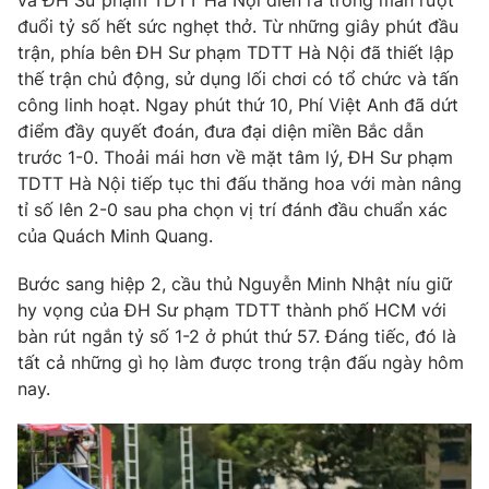
và ĐH Sư phạm TDTT Hà Nội diễn ra trong màn rượt
Phim VTV
Giải trí
đuổi tỷ số hết sức nghẹt thở. Từ những giây phút đầu
Hậu trường
trận, phía bên ĐH Sư phạm TDTT Hà Nội đã thiết lập
Điện ảnh
thế trận chủ động, sử dụng lối chơi có tổ chức và tấn
Đời sống
Nhân vật
công linh hoạt. Ngay phút thứ 10, Phí Việt Anh đã dứt
Âm nhạc
điểm đầy quyết đoán, đưa đại diện miền Bắc dẫn
Du lịch
Khán giả
Giáo dục
Sao
trước 1-0. Thoải mái hơn về mặt tâm lý, ĐH Sư phạm
Làm đẹp
Giải sao mai
TDTT Hà Nội tiếp tục thi đấu thăng hoa với màn nâng
Tuyển sinh
tỉ số lên 2-0 sau pha chọn vị trí đánh đầu chuẩn xác
Công nghệ
Chất lượng cuộc sống
của Quách Minh Quang.
Học trực tuyến
Hitech Công nghệ tương lai
Giao lưu trực tuyến
Bước sang hiệp 2, cầu thủ Nguyễn Minh Nhật níu giữ
Sản phẩm
hy vọng của ĐH Sư phạm TDTT thành phố HCM với
bàn rút ngắn tỷ số 1-2 ở phút thứ 57. Đáng tiếc, đó là
Lịch phát sóng
Thị trường
tất cả những gì họ làm được trong trận đấu ngày hôm
nay.
Tư vấn
Chuyên mục khác
Emagazine
Podcast