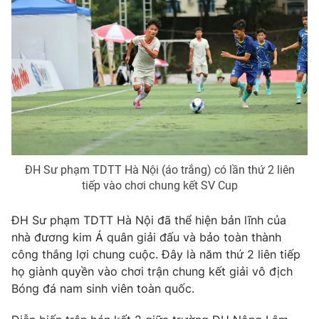
Photo
Infographic
Video
Shorts video
VTV Money
VTV Thể thao
VTV Sức khoẻ
Bất động sản
ĐH Sư phạm TDTT Hà Nội (áo trắng) có lần thứ 2 liên
tiếp vào chơi chung kết SV Cup
Thị trường 24h
Tấm lòng Việt
ĐH Sư phạm TDTT Hà Nội đã thể hiện bản lĩnh của
VTV4
Vươn mình bằng AI
nhà đương kim Á quân giải đấu và bảo toàn thành
công thắng lợi chung cuộc. Đây là năm thứ 2 liên tiếp
VTV9
VTV8
họ giành quyền vào chơi trận chung kết giải vô địch
Bóng đá nam sinh viên toàn quốc.
Liên hệ tòa soạn
English