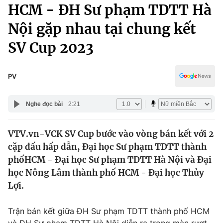
Chính trị
HCM - ĐH Sư phạm TDTT Hà
Truyền hình
Nội gặp nhau tại chung kết
Văn hóa - Giải trí
Xã hội
Y tế
SV Cup 2023
Đời sống
Pháp luật
Công nghệ
Giáo dục
PV
Y tế
Nghe đọc bài
2:21
Thế giới
VTV.vn-VCK SV Cup bước vào vòng bán kết với 2
Tin tức
cặp đấu hấp dẫn, Đại học Sư phạm TDTT thành
Kinh tế
Thế giới đó đây
phốHCM - Đại học Sư phạm TDTT Hà Nội và Đại
Tài chính
học Nông Lâm thành phố HCM - Đại học Thủy
Dữ liệu và đời sống
Câu chuyện quốc tế
Lợi.
Thị trường
Truyền hình
Góc doanh nghiệp
Trận bán kết giữa ĐH Sư phạm TDTT thành phố HCM