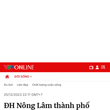
ĐỜI SỐNG
Chính trị
Du lịch
Làm đẹp
Chất lượng cuộc sống
Xã hội
25/12/2023 22:11 GMT+7
Pháp luật
Chuyên mục
Kinh tế
ĐH Nông Lâm thành phố
Thể thao