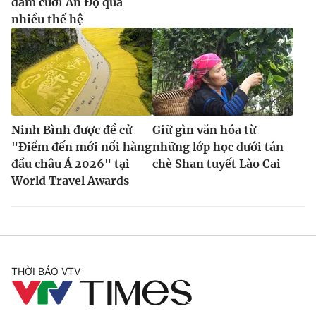
đám cưới Ấn Độ qua
nhiều thế hệ
Ninh Bình được đề cử
Giữ gìn văn hóa từ
"Điểm đến mới nổi hàng
những lớp học dưới tán
đầu châu Á 2026" tại
chè Shan tuyết Lào Cai
World Travel Awards
THỜI BÁO VTV