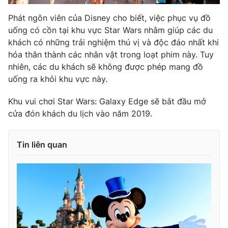
Photo
Infographic
Phát ngôn viên của Disney cho biết, việc phục vụ đồ
uống có cồn tại khu vực Star Wars nhằm giúp các du
khách có những trải nghiệm thú vị và độc đáo nhất khi
Video
Shorts video
hóa thân thành các nhân vật trong loạt phim này. Tuy
nhiên, các du khách sẽ không được phép mang đồ
VTV Money
VTV Thể thao
uống ra khỏi khu vực này.
Khu vui chơi Star Wars: Galaxy Edge sẽ bắt đầu mở
VTV Sức khoẻ
Bất động sản
cửa đón khách du lịch vào năm 2019.
Thị trường 24h
Tấm lòng Việt
Tin liên quan
VTV4
Vươn mình bằng AI
VTV9
VTV8
Liên hệ tòa soạn
English