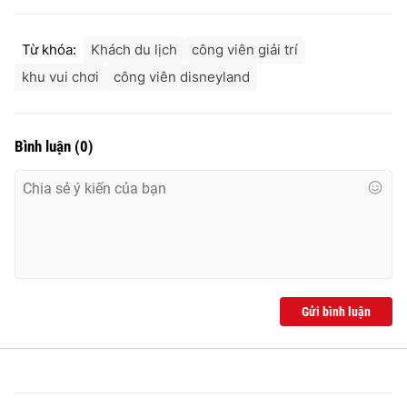
Ðiện thoại Thời báo VTV:
024.66 897 897
Email:
toasoan@vtv.vn
Từ khóa:
Khách du lịch
công viên giải trí
Liên hệ quảng cáo:
024-7300.7108
khu vui chơi
công viên disneyland
Bình luận
(
0
)
Gửi bình luận
® Cấm sao chép dưới mọi hình thức nếu không có sự chấp
thuận bằng văn bản. Ghi rõ nguồn VTV.vn khi phát hành lại
thông tin từ website này.