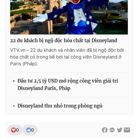
THỜI BÁO VTV
22 du khách bị ngộ độc hóa chất tại Disneyland
VTV.vn - 22 du khách và nhân viên đã bị ngộ độc bởi
hóa chất có trong bể bơi tại công viên Disneyland ở
Theo dõi báo trên
Paris (Pháp).
Cơ quan chủ quản:
Đài Truyền hình Việt Nam
Đầu tư 2,5 tỷ USD mở rộng công viên giải trí
Cơ quan báo chí:
Thời báo VTV
Disneyland Paris, Pháp
Giấy phép hoạt động báo in và báo điện tử số 483/GP-BTTTT
cấp ngày 29/12/2023
Disneyland thu nhỏ trong phòng ngủ
Tổng Biên tập:
Vũ Thanh Thủy
Phó Tổng Biên tập:
Nguyễn Thị Mỹ Hạnh, Phạm Quốc Thắng,
Nguyễn Trọng Ninh
0
0
Tổng đài VTV:
024.38 355 931 - 024.38 355 932