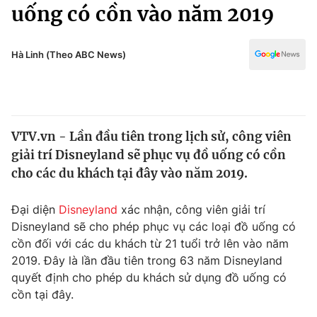
Chính trị
uống có cồn vào năm 2019
Truyền hình
Văn hóa - Giải trí
Xã hội
Y tế
Hà Linh (Theo ABC News)
Đời sống
Pháp luật
Công nghệ
Giáo dục
Y tế
VTV.vn - Lần đầu tiên trong lịch sử, công viên
giải trí Disneyland sẽ phục vụ đồ uống có cồn
Thế giới
cho các du khách tại đây vào năm 2019.
Tin tức
Kinh tế
Đại diện
Disneyland
xác nhận, công viên giải trí
Thế giới đó đây
Disneyland sẽ cho phép phục vụ các loại đồ uống có
Tài chính
cồn đối với các du khách từ 21 tuổi trở lên vào năm
Dữ liệu và đời sống
Câu chuyện quốc tế
2019. Đây là lần đầu tiên trong 63 năm Disneyland
Thị trường
quyết định cho phép du khách sử dụng đồ uống có
Truyền hình
cồn tại đây.
Góc doanh nghiệp