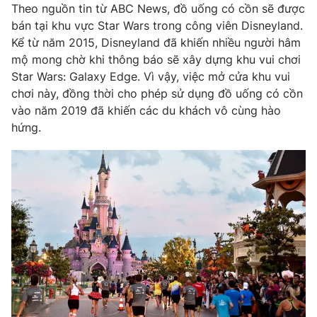
Phim VTV
Theo nguồn tin từ ABC News, đồ uống có cồn sẽ được
Giải trí
bán tại khu vực Star Wars trong công viên Disneyland.
Hậu trường
Kể từ năm 2015, Disneyland đã khiến nhiều người hâm
Điện ảnh
Đời sống
mộ mong chờ khi thông báo sẽ xây dựng khu vui chơi
Nhân vật
Âm nhạc
Star Wars: Galaxy Edge. Vì vậy, việc mở cửa khu vui
Du lịch
Khán giả
chơi này, đồng thời cho phép sử dụng đồ uống có cồn
Giáo dục
Sao
vào năm 2019 đã khiến các du khách vô cùng hào
Làm đẹp
Giải sao mai
Tuyển sinh
hứng.
Công nghệ
Chất lượng cuộc sống
Học trực tuyến
Hitech Công nghệ tương lai
Giao lưu trực tuyến
Sản phẩm
Lịch phát sóng
Thị trường
Tư vấn
Chuyên mục khác
Emagazine
Podcast