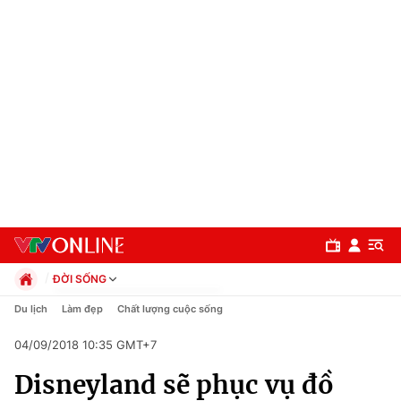
ĐỜI SỐNG
Chính trị
Du lịch
Làm đẹp
Chất lượng cuộc sống
Xã hội
04/09/2018 10:35 GMT+7
Pháp luật
Chuyên mục
Kinh tế
Disneyland sẽ phục vụ đồ
Thể thao