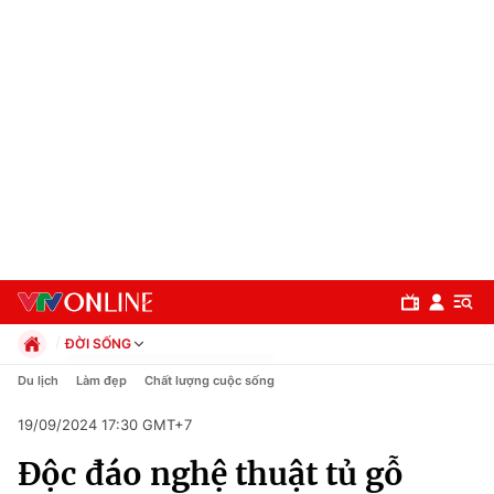
ĐỜI SỐNG
Chính trị
Du lịch
Làm đẹp
Chất lượng cuộc sống
Xã hội
19/09/2024 17:30 GMT+7
Pháp luật
Chuyên mục
Kinh tế
Độc đáo nghệ thuật tủ gỗ
Thể thao