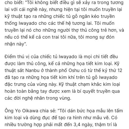
cho biết: "Tôi không biết điều gì sẽ xảy ra trong tương
lai với cái nghề này, nhưng hiện tại tôi muốn truyền lại
kỹ thuật tạo ra những chiếc tủ gỗ ngăn kéo truyền
thống Iwayado cho các thế hệ tương lai. Tôi muốn
THỜI BÁO VTV
truyền lại nó cho những người thợ thủ công trẻ hơn, và
nếu có thể kể cả con trai tôi nữa, tôi mong sự đón
nhận này".
Theo dõi báo trên
Điểm thú vị của chiếc tủ Iwayado là mọi chi tiết đều
được làm thủ công, kể cả những họa tiết kim loại. Kỹ
thuật sắt Nanbu ở thành phố Oshu có từ thế kỷ thứ 12
Cơ quan chủ quản:
Đài Truyền hình Việt Nam
đã tạo ra những họa tiết kim khí trên tủ gỗ Iwayado
Cơ quan báo chí:
Thời báo VTV
đặc trưng của vùng này. Kỹ thuật chạm khắc kim loại
Giấy phép hoạt động báo in và báo điện tử số 483/GP-BTTTT
hoàn toàn bằng tay được xem là bí quyết truyền qua
cấp ngày 29/12/2023
các đời nghệ nhân trong vùng.
Tổng Biên tập:
Vũ Thanh Thủy
Phó Tổng Biên tập:
Ông Yo Oikawa chia sẻ: "Tôi dán bức họa mẫu lên tấm
Nguyễn Thị Mỹ Hạnh, Phạm Quốc Thắng,
Nguyễn Trọng Ninh
kim loại và dùng đục để tạo ra hình như mẫu vẽ. Có
Tổng đài VTV:
024.38 355 931 - 024.38 355 932
nhiều trường hợp phải mất đến 3,4 ngày, thậm trí là