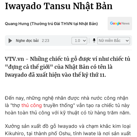
Chính trị
Iwayado Tansu Nhật Bản
Truyền hình
Văn hóa - Giải trí
Xã hội
Y tế
Quang Hưng (Thường trú Đài THVN tại Nhật Bản)
Đời sống
Pháp luật
Công nghệ
Nghe đọc bài
2:23
Giáo dục
Y tế
VTV.vn - Những chiếc tủ gỗ được ví như chiếc tủ
"đựng cả thế giới" của Nhật Bản có tên là
Thế giới
Iwayado đã xuất hiện vào thế kỷ thứ 11.
Tin tức
Kinh tế
Thế giới đó đây
Đến nay, những nghệ nhân được nhà nước công nhận
Tài chính
là "thợ
thủ công
truyền thống" vẫn tạo ra chiếc tủ này
Dữ liệu và đời sống
Câu chuyện quốc tế
hoàn toàn thủ công với kỹ thuật có từ hàng trăm năm.
Thị trường
Truyền hình
Xưởng sản xuất đồ gỗ Iwayado và chạm khắc kim loại
Góc doanh nghiệp
Kikuhiro, tại thành phố Oshu, tỉnh Iwate là nơi sản xuất