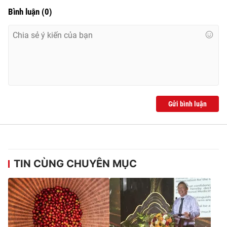
Bình luận
(
0
)
Gửi bình luận
TIN CÙNG CHUYÊN MỤC