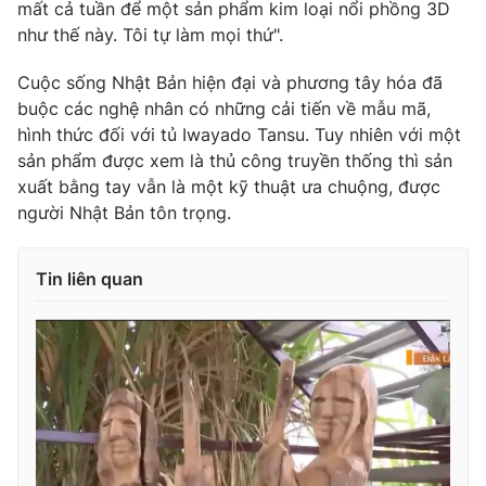
mất cả tuần để một sản phẩm kim loại nổi phồng 3D
Ðiện thoại Thời báo VTV:
024.66 897 897
như thế này. Tôi tự làm mọi thứ".
Email:
toasoan@vtv.vn
Liên hệ quảng cáo:
024-7300.7108
Cuộc sống Nhật Bản hiện đại và phương tây hóa đã
buộc các nghệ nhân có những cải tiến về mẫu mã,
hình thức đối với tủ Iwayado Tansu. Tuy nhiên với một
sản phẩm được xem là thủ công truyền thống thì sản
xuất bằng tay vẫn là một kỹ thuật ưa chuộng, được
người Nhật Bản tôn trọng.
Tin liên quan
® Cấm sao chép dưới mọi hình thức nếu không có sự chấp
thuận bằng văn bản. Ghi rõ nguồn VTV.vn khi phát hành lại
thông tin từ website này.