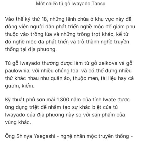
Một chiếc tủ gỗ Iwayado Tansu
Photo
Infographic
Vào thế kỷ thứ 18, những lãnh chúa ở khu vực này đã
động viên người dân phát triển nghề mộc để giảm phụ
Video
Shorts video
thuộc vào trồng lúa và những trồng trọt khác, kể từ
đó nghề mộc đã phát triển và trở thành nghề truyền
VTV Money
VTV Thể thao
thống tại địa phương.
Tủ gỗ Iwayado thường được làm từ gỗ zelkova và gỗ
VTV Sức khoẻ
Bất động sản
paulownia, với nhiều chủng loại và có thể đựng nhiều
thứ khác nhau như quần áo, thuộc men, tài liệu hay cả
Thị trường 24h
Tấm lòng Việt
gươm, kiếm.
Kỹ thuật phủ sơn mài 1.300 năm của tỉnh Iwate được
VTV4
Vươn mình bằng AI
ứng dụng triệt để nhằm tạo sự khác biệt của tủ
Iwayado của địa phương này so với sản phẩm của
VTV9
VTV8
vùng khác.
Ông Shinya Yaegashi - nghệ nhân mộc truyền thống -
Liên hệ tòa soạn
English