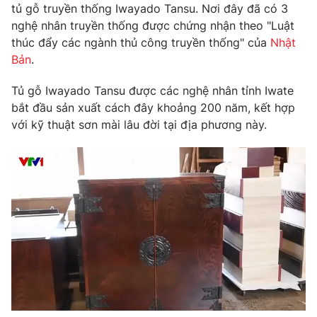
Phim VTV
tủ gỗ truyền thống Iwayado Tansu. Nơi đây đã có 3
Giải trí
nghệ nhân truyền thống được chứng nhận theo "Luật
Hậu trường
thúc đẩy các ngành thủ công truyền thống" của
Nhật
Điện ảnh
Đời sống
Bản
.
Nhân vật
Âm nhạc
Du lịch
Khán giả
Tủ gỗ Iwayado Tansu được các nghệ nhân tỉnh Iwate
Giáo dục
Sao
bắt đầu sản xuất cách đây khoảng 200 năm, kết hợp
Làm đẹp
Giải sao mai
với kỹ thuật sơn mài lâu đời tại địa phương này.
Tuyển sinh
Công nghệ
Chất lượng cuộc sống
Học trực tuyến
Hitech Công nghệ tương lai
Giao lưu trực tuyến
Sản phẩm
Lịch phát sóng
Thị trường
Tư vấn
Chuyên mục khác
Emagazine
Podcast