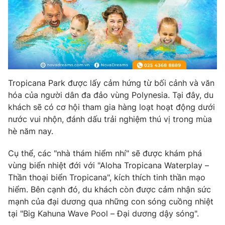
Photo
Infographic
Video
Shorts video
VTV Money
VTV Thể thao
Tropicana Park được lấy cảm hứng từ bối cảnh và văn
hóa của người dân đa đảo vùng Polynesia. Tại đây, du
VTV Sức khoẻ
Bất động sản
khách sẽ có cơ hội tham gia hàng loạt hoạt động dưới
nước vui nhộn, đánh dấu trải nghiệm thú vị trong mùa
hè năm nay.
Thị trường 24h
Tấm lòng Việt
Cụ thể, các "nhà thám hiểm nhí" sẽ được khám phá
VTV4
Vươn mình bằng AI
vùng biển nhiệt đới với "Aloha Tropicana Waterplay –
Thần thoại biển Tropicana", kích thích tinh thần mạo
hiểm. Bên cạnh đó, du khách còn được cảm nhận sức
VTV9
VTV8
mạnh của đại dương qua những con sóng cuồng nhiệt
tại "Big Kahuna Wave Pool – Đại dương dậy sóng".
Liên hệ tòa soạn
English