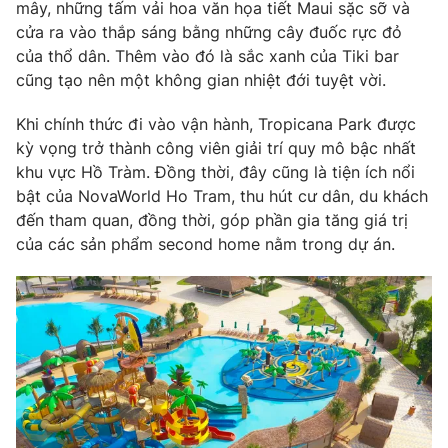
mây, những tấm vải hoa văn họa tiết Maui sặc sỡ và
Ðiện thoại Thời báo VTV:
024.66 897 897
cửa ra vào thắp sáng bằng những cây đuốc rực đỏ
Email:
toasoan@vtv.vn
của thổ dân. Thêm vào đó là sắc xanh của Tiki bar
Liên hệ quảng cáo:
024-7300.7108
cũng tạo nên một không gian nhiệt đới tuyệt vời.
Khi chính thức đi vào vận hành, Tropicana Park được
kỳ vọng trở thành công viên giải trí quy mô bậc nhất
khu vực Hồ Tràm. Đồng thời, đây cũng là tiện ích nổi
bật của NovaWorld Ho Tram, thu hút cư dân, du khách
đến tham quan, đồng thời, góp phần gia tăng giá trị
của các sản phẩm second home nằm trong dự án.
® Cấm sao chép dưới mọi hình thức nếu không có sự chấp
thuận bằng văn bản. Ghi rõ nguồn VTV.vn khi phát hành lại
thông tin từ website này.