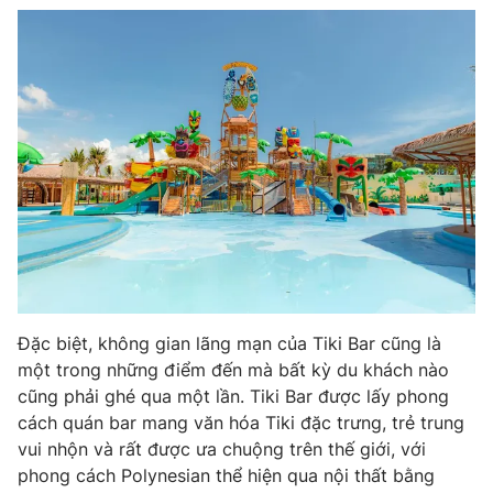
THỜI BÁO VTV
Theo dõi báo trên
Cơ quan chủ quản:
Đài Truyền hình Việt Nam
Cơ quan báo chí:
Thời báo VTV
Giấy phép hoạt động báo in và báo điện tử số 483/GP-BTTTT
Đặc biệt, không gian lãng mạn của Tiki Bar cũng là
cấp ngày 29/12/2023
một trong những điểm đến mà bất kỳ du khách nào
Tổng Biên tập:
Vũ Thanh Thủy
cũng phải ghé qua một lần. Tiki Bar được lấy phong
Phó Tổng Biên tập:
cách quán bar mang văn hóa Tiki đặc trưng, trẻ trung
Nguyễn Thị Mỹ Hạnh, Phạm Quốc Thắng,
Nguyễn Trọng Ninh
vui nhộn và rất được ưa chuộng trên thế giới, với
Tổng đài VTV:
024.38 355 931 - 024.38 355 932
phong cách Polynesian thể hiện qua nội thất bằng