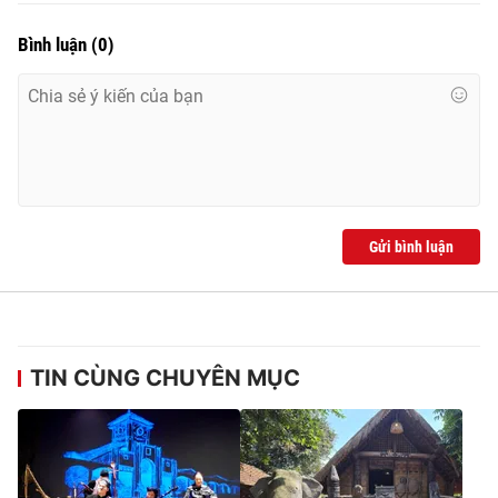
Bình luận
(
0
)
Gửi bình luận
TIN CÙNG CHUYÊN MỤC