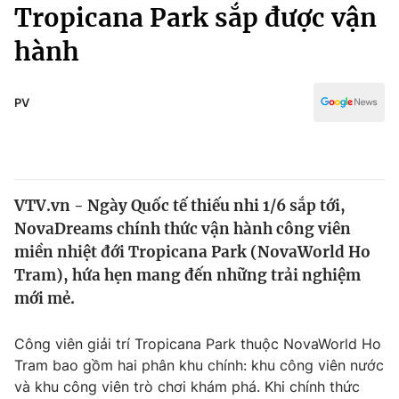
Chính trị
Tropicana Park sắp được vận
Truyền hình
hành
Văn hóa - Giải trí
Xã hội
Y tế
Đời sống
PV
Pháp luật
Công nghệ
Giáo dục
Y tế
VTV.vn - Ngày Quốc tế thiếu nhi 1/6 sắp tới,
Thế giới
NovaDreams chính thức vận hành công viên
Tin tức
miền nhiệt đới Tropicana Park (NovaWorld Ho
Kinh tế
Tram), hứa hẹn mang đến những trải nghiệm
Thế giới đó đây
mới mẻ.
Tài chính
Dữ liệu và đời sống
Câu chuyện quốc tế
Thị trường
Công viên giải trí Tropicana Park thuộc NovaWorld Ho
Tram bao gồm hai phân khu chính: khu công viên nước
Truyền hình
Góc doanh nghiệp
và khu công viên trò chơi khám phá. Khi chính thức