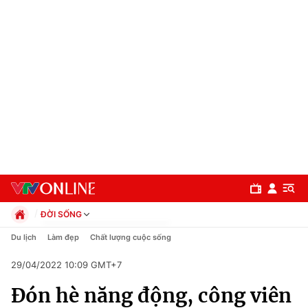
ĐỜI SỐNG
Chính trị
Du lịch
Làm đẹp
Chất lượng cuộc sống
Xã hội
29/04/2022 10:09 GMT+7
Pháp luật
Chuyên mục
Kinh tế
Đón hè năng động, công viên
Thể thao