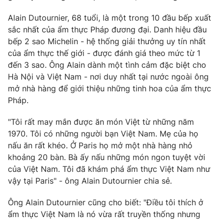
Phim VTV
Giải trí
Alain Dutournier, 68 tuổi, là một trong 10 đầu bếp xuất
Hậu trường
sắc nhất của ẩm thực Pháp đương đại. Danh hiệu đầu
Điện ảnh
Đời sống
bếp 2 sao Michelin - hệ thống giải thưởng uy tín nhất
Nhân vật
Âm nhạc
của ẩm thực thế giới - được đánh giá theo mức từ 1
Du lịch
Khán giả
đến 3 sao. Ông Alain dành một tình cảm đặc biệt cho
Giáo dục
Sao
Hà Nội và Việt Nam - nơi duy nhất tại nước ngoài ông
Làm đẹp
Giải sao mai
Tuyển sinh
mở nhà hàng để giới thiệu những tinh hoa của ẩm thực
Công nghệ
Chất lượng cuộc sống
Pháp.
Học trực tuyến
Hitech Công nghệ tương lai
"Tôi rất may mắn được ăn món Việt từ những năm
Giao lưu trực tuyến
1970. Tôi có những người bạn Việt Nam. Mẹ của họ
Sản phẩm
nấu ăn rất khéo. Ở Paris họ mở một nhà hàng nhỏ
Lịch phát sóng
Thị trường
khoảng 20 bàn. Bà ấy nấu những món ngon tuyệt vời
của Việt Nam. Tôi đã khám phá ẩm thực Việt Nam như
Tư vấn
vậy tại Paris" - ông Alain Dutournier chia sẻ.
Chuyên mục khác
Ông Alain Dutournier cũng cho biết: "Điều tôi thích ở
Emagazine
Podcast
ẩm thực Việt Nam là nó vừa rất truyền thống nhưng