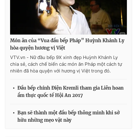
Ðiện thoại Thời báo VTV:
024.66 897 897
Email:
toasoan@vtv.vn
Liên hệ quảng cáo:
024-7300.7108
Món ăn của “Vua đầu bếp Pháp” Huỳnh Khánh Ly
hòa quyện hương vị Việt
VTV.vn - Nữ đầu bếp 9X xinh đẹp Huỳnh Khánh Ly
chia sẻ, cách chế biến các món ăn Pháp một cách tự
nhiên đã hòa quyện với hương vị Việt trong đó.
Đầu bếp chính Điện Kremli tham gia Liên hoan
ẩm thực quốc tế Hội An 2017
® Cấm sao chép dưới mọi hình thức nếu không có sự chấp
Bạn sẽ thành một đầu bếp thông minh khi sở
thuận bằng văn bản. Ghi rõ nguồn VTV.vn khi phát hành lại
thông tin từ website này.
hữu những mẹo vặt này