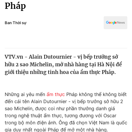
Chính trị
Pháp
Truyền hình
Văn hóa - Giải trí
Xã hội
Y tế
Ban Thời sự
Đời sống
Pháp luật
Công nghệ
Giáo dục
Y tế
VTV.vn - Alain Dutournier - vị bếp trưởng sở
hữu 2 sao Michelin, mở nhà hàng tại Hà Nội để
Thế giới
giới thiệu những tinh hoa của ẩm thực Pháp.
Tin tức
Kinh tế
Thế giới đó đây
Những ai yêu mến
ẩm thực
Pháp không thể không biết
Tài chính
đến cái tên Alain Dutournier - vị bếp trưởng sở hữu 2
Dữ liệu và đời sống
Câu chuyện quốc tế
sao Michelin, được coi như phần thưởng danh giá
Thị trường
trong nghệ thuật ẩm thực, tương đương với Oscar
Truyền hình
trong bộ môn điện ảnh. Ông đã chọn Việt Nam là quốc
Góc doanh nghiệp
gia duy nhất ngoài Pháp để mở một nhà hàng.