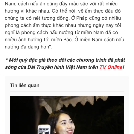
Nam, cách nấu ăn cũng đầy màu sắc với rất nhiều
hương vị khác nhau. Có thể nói, về ẩm thực đâu đó
chúng ta có nét tương đồng. Ở Pháp cũng có nhiều
phong cách ẩm thực khác nhau nhưng ngày nay tôi
THỜI BÁO VTV
nghĩ là phong cách nấu nướng từ miền Nam đã có
nhiều ảnh hưởng tới miền Bắc. Ở miền Nam cách nấu
nướng đa dạng hơn".
Theo dõi báo trên
* Mời quý độc giả theo dõi các chương trình đã phát
sóng của Đài Truyền hình Việt Nam trên
TV Online
!
Cơ quan chủ quản:
Đài Truyền hình Việt Nam
Cơ quan báo chí:
Thời báo VTV
Tin liên quan
Giấy phép hoạt động báo in và báo điện tử số 483/GP-BTTTT
cấp ngày 29/12/2023
Tổng Biên tập:
Vũ Thanh Thủy
Phó Tổng Biên tập:
Nguyễn Thị Mỹ Hạnh, Phạm Quốc Thắng,
Nguyễn Trọng Ninh
Tổng đài VTV:
024.38 355 931 - 024.38 355 932