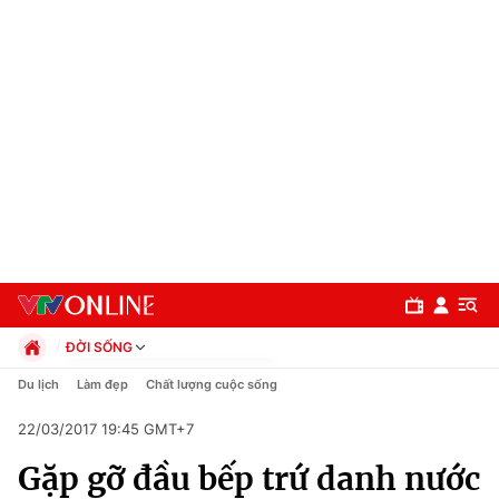
ĐỜI SỐNG
Chính trị
Du lịch
Làm đẹp
Chất lượng cuộc sống
Xã hội
22/03/2017 19:45 GMT+7
Pháp luật
Chuyên mục
Kinh tế
Gặp gỡ đầu bếp trứ danh nước
Thể thao