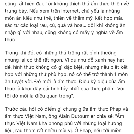
cũng rất hiện đại. Tôi không thích thứ ẩm thực thiên về
Photo
Infographic
trưng bày. Nếu xem trên Internet, chủ yếu là những
món ăn kiểu như thế, thiên về thẩm mỹ, kết hợp màu
sắc từ các loại rau, củ, quả và hoa... đôi khi không ăn
Video
Shorts video
nhập gì với nhau, cũng không có mấy ý nghĩa về ẩm
thực.
VTV Money
VTV Thể thao
Trong khi đó, có những thứ trông rất bình thường
nhưng lại có thể rất ngon. Ví dụ như đỗ xanh hay hạt
VTV Sức khoẻ
Bất động sản
dẻ, hình thức không có gì đặc biệt, nhưng nếu biết kết
hợp với những thứ phù hợp, nó có thể trở thành 1 món
Thị trường 24h
Tấm lòng Việt
ăn tuyệt vời. Đó mới là ẩm thực. Điều kỳ diệu của ẩm
thực là khơi dậy cái tinh túy nhất của thực phẩm. Với
tôi đó mới là điều quan trọng".
VTV4
Vươn mình bằng AI
Trước câu hỏi có điểm gì chung giữa ẩm thực Pháp và
VTV9
VTV8
ẩm thực Việt Nam, ông Alain Dutournier chia sẻ: "Ẩm
thực Việt Nam khá phong phú với những loại hương
liệu, rau thơm rất nhiều mùi vị. Ở Pháp, nếu tới miền
Liên hệ tòa soạn
English