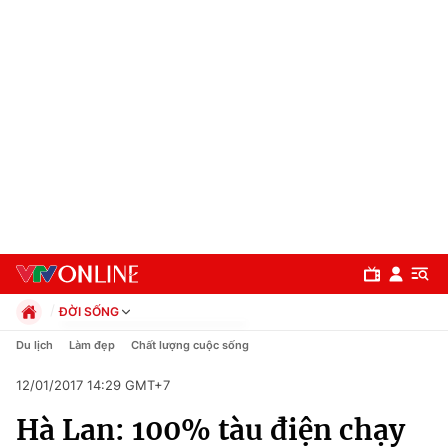
ĐỜI SỐNG
Chính trị
Du lịch
Làm đẹp
Chất lượng cuộc sống
Xã hội
12/01/2017 14:29 GMT+7
Pháp luật
Chuyên mục
Kinh tế
Hà Lan: 100% tàu điện chạy
Thể thao