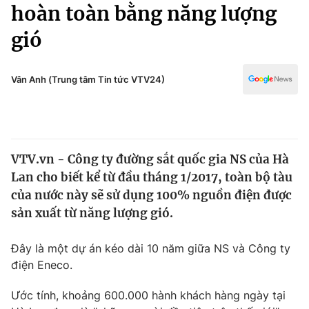
Chính trị
hoàn toàn bằng năng lượng
Truyền hình
gió
Văn hóa - Giải trí
Xã hội
Y tế
Đời sống
Vân Anh (Trung tâm Tin tức VTV24)
Pháp luật
Công nghệ
Giáo dục
Y tế
VTV.vn - Công ty đường sắt quốc gia NS của Hà
Thế giới
Lan cho biết kể từ đầu tháng 1/2017, toàn bộ tàu
Tin tức
của nước này sẽ sử dụng 100% nguồn điện được
Kinh tế
sản xuất từ năng lượng gió.
Thế giới đó đây
Tài chính
Dữ liệu và đời sống
Câu chuyện quốc tế
Đây là một dự án kéo dài 10 năm giữa NS và Công ty
Thị trường
điện Eneco.
Truyền hình
Góc doanh nghiệp
Ước tính, khoảng 600.000 hành khách hàng ngày tại