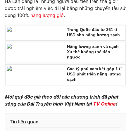
Hà Lan đang là "những người đầu tiên trên thế giới"
Phim VTV
Giải trí
được trải nghiệm việc đi lại bằng những chuyến tàu sử
Hậu trường
dụng 100%
năng lượng gió
.
Điện ảnh
Đời sống
Nhân vật
Âm nhạc
Trung Quốc đầu tư 361 tỉ
Du lịch
USD cho năng lượng sạch
Khán giả
Giáo dục
Sao
Làm đẹp
Năng lượng xanh và sạch -
Giải sao mai
Tuyển sinh
Xu thế không thể đảo
Công nghệ
ngược
Chất lượng cuộc sống
Học trực tuyến
Hitech Công nghệ tương lai
Các tỷ phú cam kết góp 1 tỉ
Giao lưu trực tuyến
USD phát triển năng lượng
sạch
Sản phẩm
Lịch phát sóng
Thị trường
Mời quý độc giả theo dõi các chương trình đã phát
sóng của Đài Truyền hình Việt Nam tại
TV Online
!
Tư vấn
Chuyên mục khác
Tin liên quan
Emagazine
Podcast