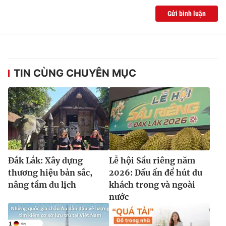
Ðiện thoại Thời báo VTV:
024.66 897 897
Gửi bình luận
Email:
toasoan@vtv.vn
Liên hệ quảng cáo:
024-7300.7108
TIN CÙNG CHUYÊN MỤC
Đắk Lắk: Xây dựng
Lễ hội Sầu riêng năm
thương hiệu bản sắc,
2026: Dấu ấn để hút du
® Cấm sao chép dưới mọi hình thức nếu không có sự chấp
nâng tầm du lịch
khách trong và ngoài
thuận bằng văn bản. Ghi rõ nguồn VTV.vn khi phát hành lại
nước
thông tin từ website này.