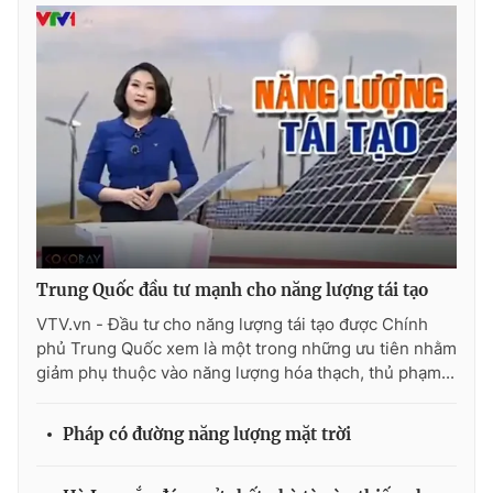
Photo
Infographic
Video
Shorts video
VTV Money
VTV Thể thao
VTV Sức khoẻ
Bất động sản
Trung Quốc đầu tư mạnh cho năng lượng tái tạo
Thị trường 24h
Tấm lòng Việt
VTV.vn - Đầu tư cho năng lượng tái tạo được Chính
phủ Trung Quốc xem là một trong những ưu tiên nhằm
VTV4
Vươn mình bằng AI
giảm phụ thuộc vào năng lượng hóa thạch, thủ phạm...
VTV9
VTV8
Pháp có đường năng lượng mặt trời
Liên hệ tòa soạn
English