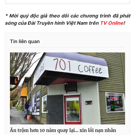
Photo
Infographic
* Mời quý độc giả theo dõi các chương trình đã phát
sóng của Đài Truyền hình Việt Nam trên
TV Online
!
Video
Shorts video
Tin liên quan
VTV Money
VTV Thể thao
VTV Sức khoẻ
Bất động sản
Thị trường 24h
Tấm lòng Việt
VTV4
Vươn mình bằng AI
VTV9
VTV8
Ăn trộm hơn 10 năm quay lại... xin lỗi nạn nhân
Liên hệ tòa soạn
English