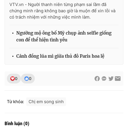
VTV.vn - Người thanh niên từng phạm sai lầm đã
chứng minh rằng không bao giờ là muộn để xin lỗi và
có trách nhiệm với những việc mình làm.
THỜI BÁO VTV
Ngưỡng mộ ông bố Mỹ chụp ảnh selfie giống
con để thể hiện tình yêu
Theo dõi báo trên
Cánh đồng lúa mì giữa thủ đô Paris hoa lệ
Cơ quan chủ quản:
Đài Truyền hình Việt Nam
0
0
Cơ quan báo chí:
Thời báo VTV
Giấy phép hoạt động báo in và báo điện tử số 483/GP-BTTTT
cấp ngày 29/12/2023
Từ khóa:
Chị em song sinh
Tổng Biên tập:
Vũ Thanh Thủy
Phó Tổng Biên tập:
Nguyễn Thị Mỹ Hạnh, Phạm Quốc Thắng,
Nguyễn Trọng Ninh
Bình luận
(
0
)
Tổng đài VTV:
024.38 355 931 - 024.38 355 932