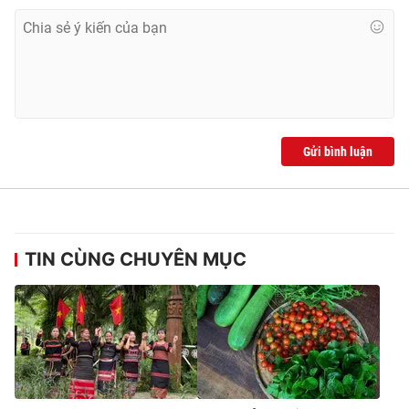
Ðiện thoại Thời báo VTV:
024.66 897 897
Email:
toasoan@vtv.vn
Liên hệ quảng cáo:
024-7300.7108
Gửi bình luận
TIN CÙNG CHUYÊN MỤC
® Cấm sao chép dưới mọi hình thức nếu không có sự chấp
thuận bằng văn bản. Ghi rõ nguồn VTV.vn khi phát hành lại
thông tin từ website này.