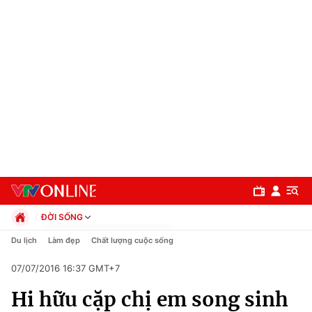
ĐỜI SỐNG
Chính trị
Du lịch
Làm đẹp
Chất lượng cuộc sống
Xã hội
07/07/2016 16:37 GMT+7
Pháp luật
Chuyên mục
Kinh tế
Hi hữu cặp chị em song sinh
Thể thao