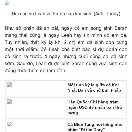
Phim VTV
Giải trí
Hậu trường
Hai chị em Leah và Sarah sau khi sinh. (Ảnh: Today)
Điện ảnh
Đời sống
Nhân vật
Như số phận đã an bài, ngày cô em song sinh Sarah
Âm nhạc
mang thai cũng là ngày Leah hay tin mình có em bé.
Du lịch
Khán giả
Giáo dục
Sao
Tuy nhiên, thật kỳ lạ khi 2 chị em đã sinh con cùng
Làm đẹp
Giải sao mai
một thời điểm. Cô Leah cho biết bác sĩ dự đoán con
Tuyển sinh
cô sinh ra trước 4 ngày nhưng cuối cùng cô đã sinh
Công nghệ
Chất lượng cuộc sống
sớm. Sau đó, Leah được biết Sarah cũng vừa sinh con
Học trực tuyến
Hitech Công nghệ tương lai
đúng thời điểm cô lâm bồn.
Giao lưu trực tuyến
Sản phẩm
Mối tình kỳ lạ giữa cá Koi
Nhật Bản và chó bull Pháp
Lịch phát sóng
Thị trường
Hàn Quốc: Chi hàng trăm
Tư vấn
ngàn USD để nhân bản thú
cưng
Chuyên mục khác
Emagazine
Podcast
Cá Blue Tang nổi tiếng nhờ
phim "Đi tìm Dory"