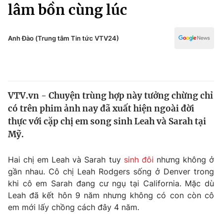
Chính trị
lâm bồn cùng lúc
Truyền hình
Văn hóa - Giải trí
Xã hội
Y tế
Anh Đào (Trung tâm Tin tức VTV24)
Đời sống
Pháp luật
Công nghệ
Giáo dục
Y tế
VTV.vn - Chuyện trùng hợp này tưởng chừng chỉ
có trên phim ảnh nay đã xuất hiện ngoài đời
Thế giới
thực với cặp chị em song sinh Leah và Sarah tại
Mỹ.
Tin tức
Kinh tế
Thế giới đó đây
Hai chị em Leah và Sarah tuy
sinh đôi
nhưng không ở
Tài chính
gần nhau. Cô chị Leah Rodgers sống ở Denver trong
Dữ liệu và đời sống
Câu chuyện quốc tế
khi cô em Sarah đang cư ngụ tại California. Mặc dù
Thị trường
Leah đã kết hôn 9 năm nhưng không có con còn cô
Truyền hình
Góc doanh nghiệp
em mới lấy chồng cách đây 4 năm.