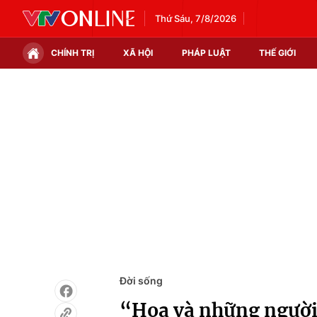
Thứ Sáu, 7/8/2026
CHÍNH TRỊ
XÃ HỘI
PHÁP LUẬT
THẾ GIỚI
Chính trị
Xã hội
Thế giới
Kinh tế
Tin tức
Tài chính
Thế giới đó đây
Thị trường
Câu chuyện quốc tế
Góc doanh nghiệp
Dữ liệu và đời sống
Đời sống
“Hoa và những người 