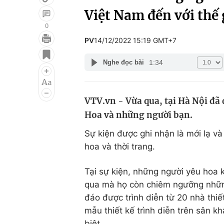
Việt Nam đến với thế 
0
PV
14/12/2022 15:19 GMT+7
Giải trí
Đời sống
1:34
Nghe đọc bài
Điện ảnh
Du lịch
Âm nhạc
Làm đẹp
VTV.vn - Vừa qua, tại Hà Nội đã 
Sao
Chất lượng cuộc sốn
Hoa và những người bạn.
Sự kiện được ghi nhận là mới lạ và
hoa và thời trang.
Tại sự kiện, những người yêu hoa k
qua mà họ còn chiêm ngưỡng những
đáo được trình diễn từ 20 nhà thi
mẫu thiết kế trình diễn trên sân k
biệt.