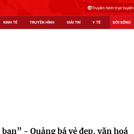
Truyền hình trực tuyến
KINH TẾ
TRUYỀN HÌNH
GIẢI TRÍ
Y TẾ
ĐỜI SỐNG
Pháp luật
Y tế
Truyền hình
Multimedia
Phim VTV
Video
Hậu trường
Shorts video
Nhân vật
Podcast
Khán giả
EMagazine
Giải sao mai
Photo
bạn” - Quảng bá vẻ đẹp, văn hoá
Infographic