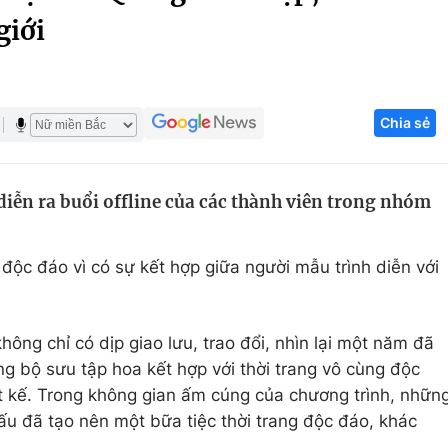
giới
Góc ảnh
Giáo dục
Công nghệ
Chia sẻ
Tuyển sinh
Hitech Công ng
Học trực tuyến
Sản phẩm
diễn ra buổi offline của các thành viên trong nhóm
g
Thị trường
Tư vấn
 độc đáo vì có sự kết hợp giữa người mẫu trình diễn với
hông chỉ có dịp giao lưu, trao đổi, nhìn lại một năm đã
 bộ sưu tập hoa kết hợp với thời trang vô cùng độc
ết kế. Trong không gian ấm cúng của chương trình, nhữn
hấu đã tạo nên một bữa tiệc thời trang độc đáo, khác