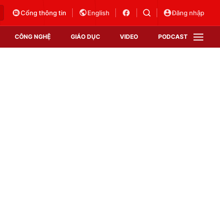
Cổng thông tin
English
Đăng nhập
CÔNG NGHỆ
GIÁO DỤC
VIDEO
PODCAST
VTV Money
VTV Thể thao
VTV Sức khoẻ
Bất động sản
Thị trường 24h
Tấm lòng Việt
Vươn mình bằng AI
VTV4
VTV8
VTV9
Lịch phát sóng
Giao lưu trực tuyến
Sự kiện