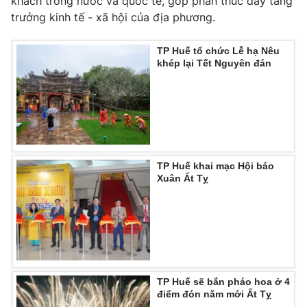
khách trong nước và quốc tế, góp phần thúc đẩy tăng
Ðiện thoại Thời báo VTV:
024.66 897 897
trưởng kinh tế - xã hội của địa phương.
Email:
toasoan@vtv.vn
Liên hệ quảng cáo:
024-7300.7108
TP Huế tổ chức Lễ hạ Nêu
khép lại Tết Nguyên đán
TP Huế khai mạc Hội báo
Xuân Ất Tỵ
® Cấm sao chép dưới mọi hình thức nếu không có sự chấp
thuận bằng văn bản. Ghi rõ nguồn VTV.vn khi phát hành lại
thông tin từ website này.
TP Huế sẽ bắn pháo hoa ở 4
điểm đón năm mới Ất Tỵ