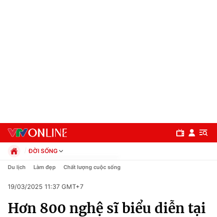
ĐỜI SỐNG
Chính trị
Du lịch
Làm đẹp
Chất lượng cuộc sống
Xã hội
19/03/2025 11:37 GMT+7
Pháp luật
Chuyên mục
Kinh tế
Hơn 800 nghệ sĩ biểu diễn tại
Thể thao