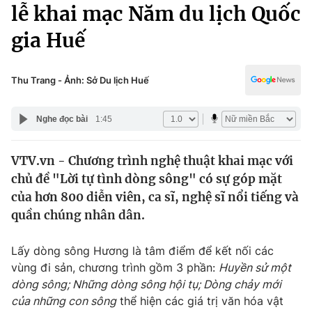
Chính trị
lễ khai mạc Năm du lịch Quốc
Truyền hình
gia Huế
Văn hóa - Giải trí
Xã hội
Y tế
Đời sống
Thu Trang - Ảnh: Sở Du lịch Huế
Pháp luật
Công nghệ
Giáo dục
Nghe đọc bài
1:45
Y tế
VTV.vn - Chương trình nghệ thuật khai mạc với
Thế giới
chủ đề "Lời tự tình dòng sông" có sự góp mặt
Tin tức
của hơn 800 diễn viên, ca sĩ, nghệ sĩ nổi tiếng và
Kinh tế
quần chúng nhân dân.
Thế giới đó đây
Tài chính
Dữ liệu và đời sống
Câu chuyện quốc tế
Lấy dòng sông Hương là tâm điểm để kết nối các
Thị trường
vùng đi sản, chương trình gồm 3 phần:
Huyền sử một
dòng sông; Những dòng sông hội tụ; Dòng chảy mới
Truyền hình
Góc doanh nghiệp
của những con sông
thể hiện các giá trị văn hóa vật