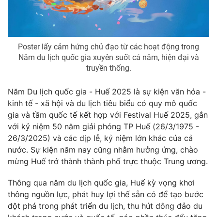
THỜI BÁO VTV
Poster lấy cảm hứng chủ đạo từ các hoạt động trong
Năm du lịch quốc gia xuyên suốt cả năm, hiện đại và
truyền thống.
Năm Du lịch quốc gia - Huế 2025 là sự kiện văn hóa -
Theo dõi báo trên
kinh tế - xã hội và du lịch tiêu biểu có quy mô quốc
gia và tầm quốc tế kết hợp với Festival Huế 2025, gắn
Cơ quan chủ quản:
Đài Truyền hình Việt Nam
với kỷ niệm 50 năm giải phóng TP Huế (26/3/1975 -
Cơ quan báo chí:
Thời báo VTV
26/3/2025) và các dịp lễ, kỷ niệm lớn khác của cả
Giấy phép hoạt động báo in và báo điện tử số 483/GP-BTTTT
nước. Sự kiện năm nay cũng nhằm hưởng ứng, chào
cấp ngày 29/12/2023
mừng Huế trở thành thành phố trực thuộc Trung ương.
Tổng Biên tập:
Vũ Thanh Thủy
Thông qua năm du lịch quốc gia, Huế kỳ vọng khơi
Phó Tổng Biên tập:
Nguyễn Thị Mỹ Hạnh, Phạm Quốc Thắng,
thông nguồn lực, phát huy lợi thế sẵn có để tạo bước
Nguyễn Trọng Ninh
đột phá trong phát triển du lịch, thu hút đông đảo du
Tổng đài VTV:
024.38 355 931 - 024.38 355 932