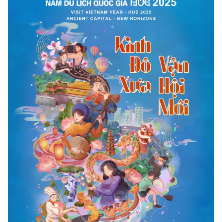
Photo
Infographic
Video
Shorts video
VTV Money
VTV Thể thao
VTV Sức khoẻ
Bất động sản
Thị trường 24h
Tấm lòng Việt
VTV4
Vươn mình bằng AI
VTV9
VTV8
Liên hệ tòa soạn
English