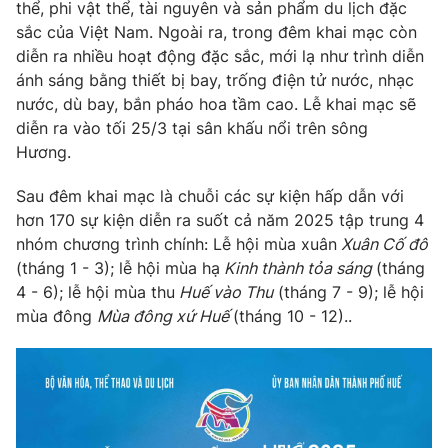
Phim VTV
thể, phi vật thể, tài nguyên và sản phẩm du lịch đặc
Giải trí
sắc của Việt Nam. Ngoài ra, trong đêm khai mạc còn
Hậu trường
diễn ra nhiều hoạt động đặc sắc, mới lạ như trình diễn
Điện ảnh
Đời sống
ánh sáng bằng thiết bị bay, trống điện tử nước, nhạc
Nhân vật
Âm nhạc
nước, dù bay, bắn pháo hoa tầm cao. Lễ khai mạc sẽ
Du lịch
Khán giả
diễn ra vào tối 25/3 tại sân khấu nổi trên sông
Giáo dục
Sao
Hương.
Làm đẹp
Giải sao mai
Tuyển sinh
Công nghệ
Sau đêm khai mạc là chuỗi các sự kiện hấp dẫn với
Chất lượng cuộc sống
Học trực tuyến
hơn 170 sự kiện diễn ra suốt cả năm 2025 tập trung 4
Hitech Công nghệ tương lai
nhóm chương trình chính: Lễ hội mùa xuân
Xuân Cố đô
Giao lưu trực tuyến
(tháng 1 - 3); lễ hội mùa hạ
Kinh thành tỏa sáng
(tháng
Sản phẩm
4 - 6); lễ hội mùa thu
Huế vào Thu
(tháng 7 - 9); lễ hội
Lịch phát sóng
mùa đông
Mùa đông xứ Huế
(tháng 10 - 12)..
Thị trường
Tư vấn
Chuyên mục khác
Emagazine
Podcast