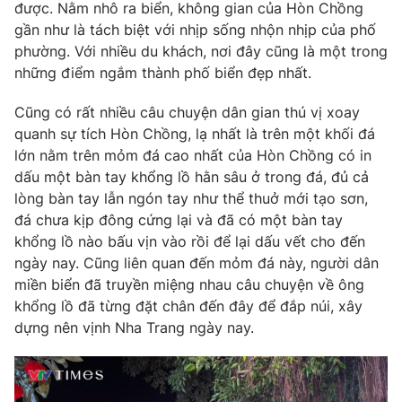
được. Nằm nhô ra biển, không gian của Hòn Chồng
gần như là tách biệt với nhịp sống nhộn nhịp của phố
phường. Với nhiều du khách, nơi đây cũng là một trong
những điểm ngắm thành phố biển đẹp nhất.
THỜI BÁO VTV
Cũng có rất nhiều câu chuyện dân gian thú vị xoay
quanh sự tích Hòn Chồng, lạ nhất là trên một khối đá
lớn nằm trên mỏm đá cao nhất của Hòn Chồng có in
Theo dõi báo trên
dấu một bàn tay khổng lồ hằn sâu ở trong đá, đủ cả
lòng bàn tay lẫn ngón tay như thể thuở mới tạo sơn,
đá chưa kịp đông cứng lại và đã có một bàn tay
Cơ quan chủ quản:
Đài Truyền hình Việt Nam
khổng lồ nào bấu vịn vào rồi để lại dấu vết cho đến
Cơ quan báo chí:
Thời báo VTV
ngày nay. Cũng liên quan đến mỏm đá này, người dân
Giấy phép hoạt động báo in và báo điện tử số 483/GP-BTTTT
miền biển đã truyền miệng nhau câu chuyện về ông
cấp ngày 29/12/2023
khổng lồ đã từng đặt chân đến đây để đắp núi, xây
Tổng Biên tập:
Vũ Thanh Thủy
dựng nên vịnh Nha Trang ngày nay.
Phó Tổng Biên tập:
Nguyễn Thị Mỹ Hạnh, Phạm Quốc Thắng,
Nguyễn Trọng Ninh
Tổng đài VTV:
024.38 355 931 - 024.38 355 932