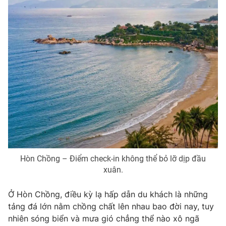
Photo
Infographic
Video
Shorts video
VTV Money
VTV Thể thao
VTV Sức khoẻ
Bất động sản
Thị trường 24h
Tấm lòng Việt
Hòn Chồng – Điểm check-in không thể bỏ lỡ dịp đầu
VTV4
Vươn mình bằng AI
xuân.
VTV9
VTV8
Ở Hòn Chồng, điều kỳ lạ hấp dẫn du khách là những
tảng đá lớn nằm chồng chất lên nhau bao đời nay, tuy
nhiên sóng biển và mưa gió chẳng thể nào xô ngã
Liên hệ tòa soạn
English