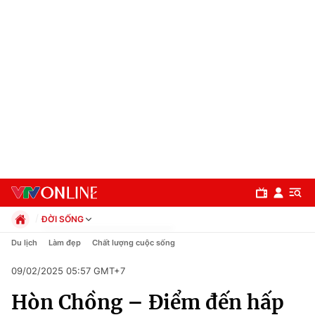
ĐỜI SỐNG
Chính trị
Du lịch
Làm đẹp
Chất lượng cuộc sống
Xã hội
09/02/2025 05:57 GMT+7
Pháp luật
Chuyên mục
Kinh tế
Hòn Chồng – Điểm đến hấp
Thể thao