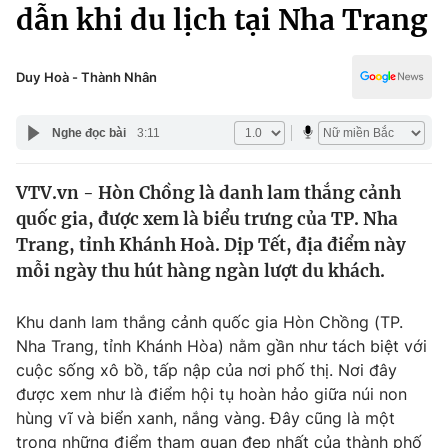
Chính trị
dẫn khi du lịch tại Nha Trang
Truyền hình
Văn hóa - Giải trí
Xã hội
Y tế
Duy Hoà - Thành Nhân
Đời sống
Pháp luật
Công nghệ
Nghe đọc bài
3:11
Giáo dục
Y tế
VTV.vn - Hòn Chồng là danh lam thắng cảnh
quốc gia, được xem là biểu trưng của TP. Nha
Thế giới
Trang, tỉnh Khánh Hoà. Dịp Tết, địa điểm này
mỗi ngày thu hút hàng ngàn lượt du khách.
Tin tức
Kinh tế
Thế giới đó đây
Khu danh lam thắng cảnh quốc gia Hòn Chồng (TP.
Tài chính
Nha Trang, tỉnh Khánh Hòa) nằm gần như tách biệt với
Dữ liệu và đời sống
Câu chuyện quốc tế
cuộc sống xô bồ, tấp nập của nơi phố thị. Nơi đây
Thị trường
được xem như là điểm hội tụ hoàn hảo giữa núi non
Truyền hình
Góc doanh nghiệp
hùng vĩ và biển xanh, nắng vàng. Đây cũng là một
trong những điểm tham quan đẹp nhất của thành phố