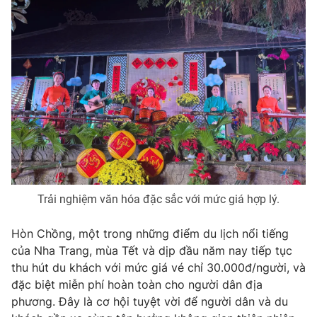
Ðiện thoại Thời báo VTV:
024.66 897 897
Email:
toasoan@vtv.vn
Liên hệ quảng cáo:
024-7300.7108
Trải nghiệm văn hóa đặc sắc với mức giá hợp lý.
Hòn Chồng, một trong những điểm du lịch nổi tiếng
® Cấm sao chép dưới mọi hình thức nếu không có sự chấp
của Nha Trang, mùa Tết và dịp đầu năm nay tiếp tục
thuận bằng văn bản. Ghi rõ nguồn VTV.vn khi phát hành lại
thu hút du khách với mức giá vé chỉ 30.000đ/người, và
thông tin từ website này.
đặc biệt miễn phí hoàn toàn cho người dân địa
phương. Đây là cơ hội tuyệt vời để người dân và du