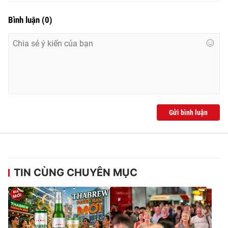
Bình luận
(
0
)
Gửi bình luận
TIN CÙNG CHUYÊN MỤC