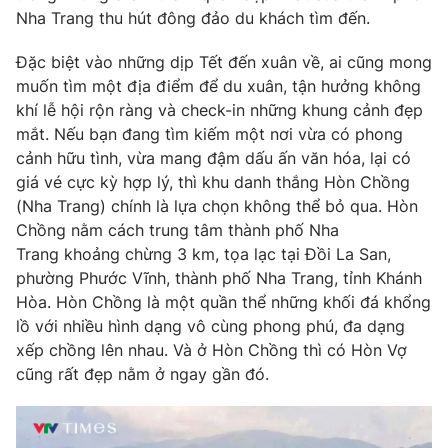
Phim VTV
Nha Trang thu hút đông đảo du khách tìm đến.
Giải trí
Hậu trường
Đặc biệt vào những dịp Tết đến xuân về, ai cũng mong
Điện ảnh
Đời sống
Nhân vật
muốn tìm một địa điểm để du xuân, tận hưởng không
Âm nhạc
khí lễ hội rộn ràng và check-in những khung cảnh đẹp
Du lịch
Khán giả
mắt. Nếu bạn đang tìm kiếm một nơi vừa có phong
Giáo dục
Sao
cảnh hữu tình, vừa mang đậm dấu ấn văn hóa, lại có
Làm đẹp
Giải sao mai
Tuyển sinh
giá vé cực kỳ hợp lý, thì khu danh thắng Hòn Chồng
Công nghệ
Chất lượng cuộc sống
(Nha Trang) chính là lựa chọn không thể bỏ qua. Hòn
Học trực tuyến
Chồng nằm cách trung tâm thành phố Nha
Hitech Công nghệ tương lai
Giao lưu trực tuyến
Trang khoảng chừng 3 km, tọa lạc tại Đồi La San,
Sản phẩm
phường Phước Vĩnh, thành phố Nha Trang, tỉnh Khánh
Hòa. Hòn Chồng là một quần thể những khối đá khổng
Lịch phát sóng
Thị trường
lồ với nhiều hình dạng vô cùng phong phú, đa dạng
xếp chồng lên nhau. Và ở Hòn Chồng thì có Hòn Vợ
Tư vấn
cũng rất đẹp nằm ở ngay gần đó.
Chuyên mục khác
Emagazine
Podcast