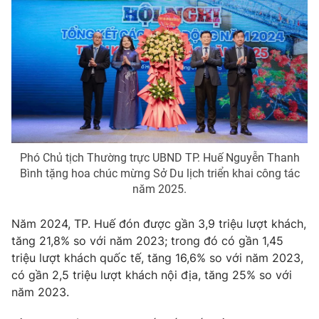
Photo
Infographic
Video
Shorts video
VTV Money
VTV Thể thao
VTV Sức khoẻ
Bất động sản
Phó Chủ tịch Thường trực UBND TP. Huế Nguyễn Thanh
Bình tặng hoa chúc mừng Sở Du lịch triển khai công tác
Thị trường 24h
Tấm lòng Việt
năm 2025.
Năm 2024, TP. Huế đón được gần 3,9 triệu lượt khách,
VTV4
Vươn mình bằng AI
tăng 21,8% so với năm 2023; trong đó có gần 1,45
triệu lượt khách quốc tế, tăng 16,6% so với năm 2023,
VTV9
VTV8
có gần 2,5 triệu lượt khách nội địa, tăng 25% so với
năm 2023.
Liên hệ tòa soạn
English