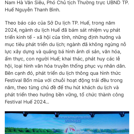
Phim VTV
Nam Hà Văn Siêu, Phó Chủ tịch Thường trực UBND TP.
Giải trí
Huế Nguyễn Thanh Bình.
Hậu trường
Điện ảnh
Theo báo cáo của Sở Du lịch TP. Huế, trong năm
Đời sống
Nhân vật
2024, ngành du lịch Huế đã bám sát nhiệm vụ phát
Âm nhạc
Du lịch
triển kinh tế - xã hội của tỉnh, những định hướng và
Khán giả
Giáo dục
Sao
mục tiêu phát triển du lịch; ngành đã không ngừng nỗ
Làm đẹp
Giải sao mai
lực xây dựng và quảng bá hình ảnh di sản, văn hóa,
Tuyển sinh
Công nghệ
ẩm thực, con người Huế; khai thác, phát huy các lễ
Chất lượng cuộc sống
Học trực tuyến
hội, loại hình văn hóa truyền thống phục vụ nhân dân.
Hitech Công nghệ tương lai
Bên cạnh đó, phát triển du lịch thông qua hình thức
Giao lưu trực tuyến
Festival Bốn mùa với chuỗi hoạt động trải đều trong
Sản phẩm
năm, theo từng chủ đề để thu hút khách du lịch và
Lịch phát sóng
phát triển theo hướng bền vững, tổ chức thành công
Thị trường
Festival Huế 2024...
Tư vấn
Chuyên mục khác
Emagazine
Podcast