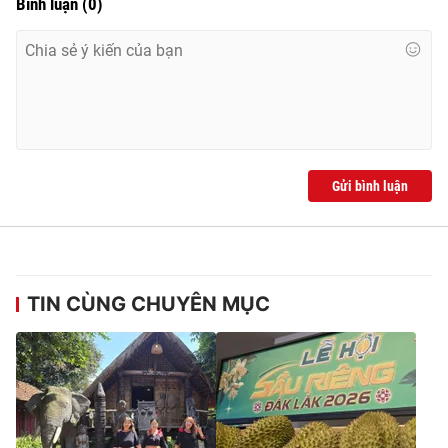
Bình luận
(
0
)
Gửi bình luận
TIN CÙNG CHUYÊN MỤC