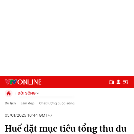
ĐỜI SỐNG
Chính trị
Du lịch
Làm đẹp
Chất lượng cuộc sống
Xã hội
05/01/2025 16:44 GMT+7
Pháp luật
Chuyên mục
Kinh tế
Huế đặt mục tiêu tổng thu du
Thể thao