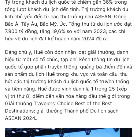
Tỷ trọng khách du lịch quốc tế chiếm gần 36% trong
tổng lượt khách du lịch đến tỉnh. Thị trường khách du
lịch chủ yếu đến từ các thị trường như ASEAN, Đông
Bắc Á, Tây Âu, Bắc Mỹ, Úc. Tổng thu từ du lịch ước đạt
THỜI BÁO VTV
7.900 tỷ đồng, tăng 19,6% so với năm 2023; các chỉ
tiêu về du lịch đạt kế hoạch năm 2024 đề ra.
Theo dõi báo trên
Đáng chú ý, Huế còn đón nhận loạt giải thưởng, danh
hiệu từ một số tổ chức, tạp chí, kênh thông tin du lịch
Cơ quan chủ quản:
Đài Truyền hình Việt Nam
quốc tế góp phần truyền thông, quảng bá điểm đến và
sản phẩm du lịch Huế trong khu vực và toàn cầu, thu
Cơ quan báo chí:
Thời báo VTV
hút các thị trường khách du lịch quốc tế truyền thống
Giấy phép hoạt động báo in và báo điện tử số 483/GP-BTTTT
và tiềm năng. Huế được vinh danh là 1 trong 25 (xếp
cấp ngày 29/12/2023
vị trí thứ 8) điểm đến văn hóa hàng đầu thế giới trong
Tổng Biên tập:
Vũ Thanh Thủy
Giải thưởng Travelers’ Choice Best of the Best
Phó Tổng Biên tập:
Nguyễn Thị Mỹ Hạnh, Phạm Quốc Thắng,
Destinations; giải thưởng Thành phố Du lịch sạch
Nguyễn Trọng Ninh
ASEAN 2024...
Tổng đài VTV:
024.38 355 931 - 024.38 355 932
Ðiện thoại Thời báo VTV:
024.66 897 897