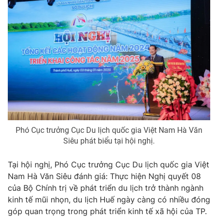
Email:
toasoan@vtv.vn
Liên hệ quảng cáo:
024-7300.7108
Phó Cục trưởng Cục Du lịch quốc gia Việt Nam Hà Văn
Siêu phát biểu tại hội nghị.
® Cấm sao chép dưới mọi hình thức nếu không có sự chấp
thuận bằng văn bản. Ghi rõ nguồn VTV.vn khi phát hành lại
Tại hội nghị, Phó Cục trưởng Cục Du lịch quốc gia Việt
thông tin từ website này.
Nam Hà Văn Siêu đánh giá: Thực hiện Nghị quyết 08
của Bộ Chính trị về phát triển du lịch trở thành ngành
kinh tế mũi nhọn, du lịch Huế ngày càng có nhiều đóng
góp quan trọng trong phát triển kinh tế xã hội của TP.