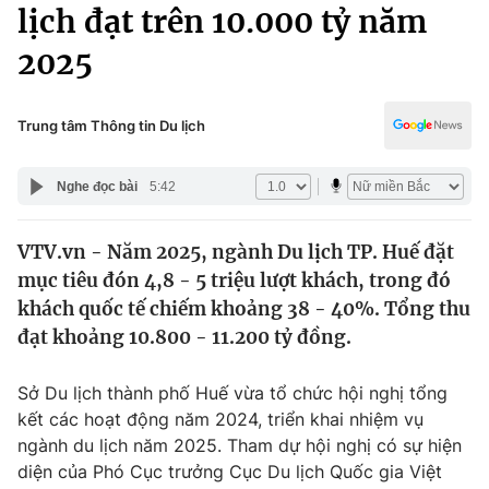
Chính trị
lịch đạt trên 10.000 tỷ năm
Truyền hình
2025
Văn hóa - Giải trí
Xã hội
Y tế
Đời sống
Trung tâm Thông tin Du lịch
Pháp luật
Công nghệ
Giáo dục
Nghe đọc bài
5:42
Y tế
VTV.vn - Năm 2025, ngành Du lịch TP. Huế đặt
Thế giới
mục tiêu đón 4,8 - 5 triệu lượt khách, trong đó
Tin tức
khách quốc tế chiếm khoảng 38 - 40%. Tổng thu
Kinh tế
đạt khoảng 10.800 - 11.200 tỷ đồng.
Thế giới đó đây
Tài chính
Dữ liệu và đời sống
Câu chuyện quốc tế
Sở Du lịch thành phố Huế vừa tổ chức hội nghị tổng
Thị trường
kết các hoạt động năm 2024, triển khai nhiệm vụ
ngành du lịch năm 2025. Tham dự hội nghị có sự hiện
Truyền hình
Góc doanh nghiệp
diện của Phó Cục trưởng Cục Du lịch Quốc gia Việt