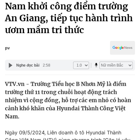
Chính trị
Nam khởi công điểm trường
Truyền hình
An Giang, tiếp tục hành trình
Văn hóa - Giải trí
Xã hội
Y tế
ươm mầm tri thức
Đời sống
Pháp luật
Công nghệ
Giáo dục
pv
Y tế
Nghe đọc bài
2:58
Thế giới
VTV.vn - Trường Tiểu học B Nhơn Mỹ là điểm
Tin tức
trường thứ 11 trong chuỗi hoạt động trách
Kinh tế
Thế giới đó đây
nhiệm vì cộng đồng, hỗ trợ các em nhỏ có hoàn
Tài chính
cảnh khó khăn của Hyundai Thành Công Việt
Dữ liệu và đời sống
Câu chuyện quốc tế
Nam.
Thị trường
Truyền hình
Góc doanh nghiệp
Ngày 09/5/2024, Liên doanh ô tô Hyundai Thành