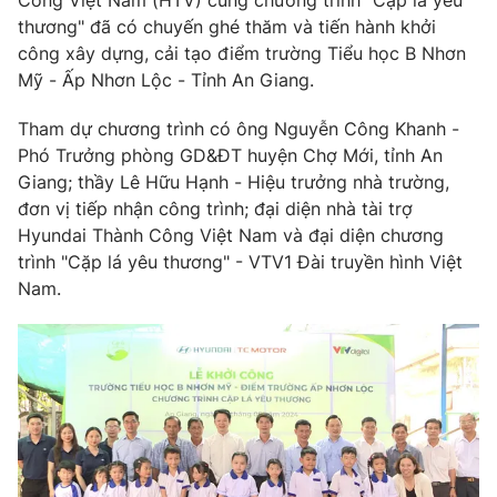
Công Việt Nam (HTV) cùng chương trình "Cặp lá yêu
Phim VTV
Giải trí
thương" đã có chuyến ghé thăm và tiến hành khởi
Hậu trường
công xây dựng, cải tạo điểm trường Tiểu học B Nhơn
Điện ảnh
Mỹ - Ấp Nhơn Lộc - Tỉnh An Giang.
Đời sống
Nhân vật
Âm nhạc
Tham dự chương trình có ông Nguyễn Công Khanh -
Du lịch
Khán giả
Giáo dục
Phó Trưởng phòng GD&ĐT huyện Chợ Mới, tỉnh An
Sao
Làm đẹp
Giang; thầy Lê Hữu Hạnh - Hiệu trưởng nhà trường,
Giải sao mai
Tuyển sinh
đơn vị tiếp nhận công trình; đại diện nhà tài trợ
Công nghệ
Chất lượng cuộc sống
Hyundai Thành Công Việt Nam và đại diện chương
Học trực tuyến
trình "Cặp lá yêu thương" - VTV1 Đài truyền hình Việt
Hitech Công nghệ tương lai
Giao lưu trực tuyến
Nam.
Sản phẩm
Lịch phát sóng
Thị trường
Tư vấn
Chuyên mục khác
Emagazine
Podcast