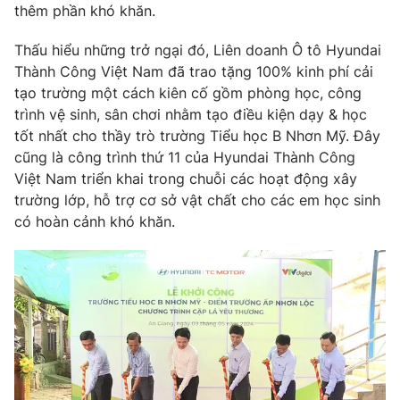
thêm phần khó khăn.
Thấu hiểu những trở ngại đó, Liên doanh Ô tô Hyundai
Thành Công Việt Nam đã trao tặng 100% kinh phí cải
THỜI BÁO VTV
tạo trường một cách kiên cố gồm phòng học, công
trình vệ sinh, sân chơi nhằm tạo điều kiện dạy & học
tốt nhất cho thầy trò trường Tiểu học B Nhơn Mỹ. Đây
cũng là công trình thứ 11 của Hyundai Thành Công
Theo dõi báo trên
Việt Nam triển khai trong chuỗi các hoạt động xây
trường lớp, hỗ trợ cơ sở vật chất cho các em học sinh
có hoàn cảnh khó khăn.
Cơ quan chủ quản:
Đài Truyền hình Việt Nam
Cơ quan báo chí:
Thời báo VTV
Giấy phép hoạt động báo in và báo điện tử số 483/GP-BTTTT
cấp ngày 29/12/2023
Tổng Biên tập:
Vũ Thanh Thủy
Phó Tổng Biên tập:
Nguyễn Thị Mỹ Hạnh, Phạm Quốc Thắng,
Nguyễn Trọng Ninh
Tổng đài VTV:
024.38 355 931 - 024.38 355 932