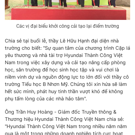
Ðiện thoại Thời báo VTV:
024.66 897 897
Email:
toasoan@vtv.vn
Liên hệ quảng cáo:
024-7300.7108
Các vị đại biểu khởi công cải tạo lại điểm trường
Chia sẻ tại buổi lễ, thầy Lê Hữu Hạnh đại diện nhà
trường cho biết: "Sự quan tâm của chương trình Cặp lá
yêu thương và nhà tài trợ Hyundai Thành Công Việt
Nam trong việc xây dựng và cải tạo nâng cấp phòng
học, sân trường để học sinh học tập và vui chơi là
niềm vinh dự và nguồn động lực to lớn đối với thầy cô
trường Tiểu học B Nhơn Mỹ. Chúng tôi xin hứa sẽ làm
hết sức mình, phát huy tinh thần vượt khó để không
phụ tấm lòng của các nhà hảo tâm".
® Cấm sao chép dưới mọi hình thức nếu không có sự chấp
thuận bằng văn bản. Ghi rõ nguồn VTV.vn khi phát hành lại
Ông Trần Huy Hoàng - Giám đốc Truyền thông &
thông tin từ website này.
Thương hiệu Hyundai Thành Công Việt Nam chia sẻ:
"Hyundai Thành Công Việt Nam trong nhiều năm năm
qua là một trong những doanh nghiệp tích cực hoạt