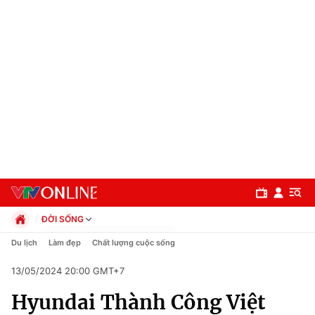
ĐỜI SỐNG
Chính trị
Du lịch
Làm đẹp
Chất lượng cuộc sống
Xã hội
13/05/2024 20:00 GMT+7
Pháp luật
Chuyên mục
Kinh tế
Hyundai Thành Công Việt
Thể thao