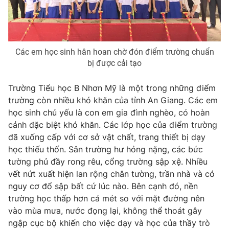
Photo
Infographic
Video
Shorts video
Các em học sinh hân hoan chờ đón điểm trường chuẩn
bị được cải tạo
VTV Money
VTV Thể thao
Trường Tiểu học B Nhơn Mỹ là một trong những điểm
trường còn nhiều khó khăn của tỉnh An Giang. Các em
VTV Sức khoẻ
Bất động sản
học sinh chủ yếu là con em gia đình nghèo, có hoàn
cảnh đặc biệt khó khăn. Các lớp học của điểm trường
Thị trường 24h
Tấm lòng Việt
đã xuống cấp với cơ sở vật chất, trang thiết bị dạy
học thiếu thốn. Sân trường hư hỏng nặng, các bức
tường phủ đầy rong rêu, cổng trường sập xệ. Nhiều
VTV4
Vươn mình bằng AI
vết nứt xuất hiện lan rộng chân tường, trần nhà và có
nguy cơ đổ sập bất cứ lúc nào. Bên cạnh đó, nền
VTV9
VTV8
trường học thấp hơn cả mét so với mặt đường nên
vào mùa mưa, nước đọng lại, không thể thoát gây
ngập cục bộ khiến cho việc dạy và học của thầy trò
Liên hệ tòa soạn
English