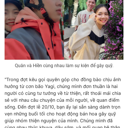
Photo
Infographic
Video
Shorts video
VTV Money
VTV Thể thao
VTV Sức khoẻ
Bất động sản
Quân và Hiền cùng nhau làm sự kiện để gây quỹ.
Thị trường 24h
Tấm lòng Việt
"Trong đợt kêu gọi quyên góp cho đồng bào chịu ảnh
hưởng từ cơn bão Yagi, chúng mình đơn thuần là hai
VTV4
Vươn mình bằng AI
người có cùng tư tưởng về từ thiện, rất thoải mái chia
sẻ với nhau câu chuyện của mỗi người, về quan điểm
sống. Đến đợt lễ 20/10, bạn ấy lại sẵn sàng dành trọn
VTV9
VTV8
vẹn những buổi tối cho hoạt động bán hoa gây quỹ
giúp nhóm thiện nguyện của mình. Chúng mình đã
Liên hệ tòa soạn
English
cùng nhau thức khuya, dậy sớm, và mối quan hệ thân