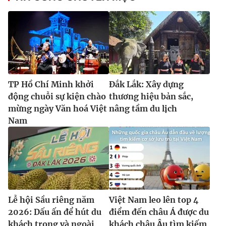
TP Hồ Chí Minh khởi
Đắk Lắk: Xây dựng
động chuỗi sự kiện chào
thương hiệu bản sắc,
mừng ngày Văn hoá Việt
nâng tầm du lịch
Nam
Lễ hội Sầu riêng năm
Việt Nam leo lên top 4
2026: Dấu ấn để hút du
điểm đến châu Á được du
khách trong và ngoài
khách châu Âu tìm kiếm