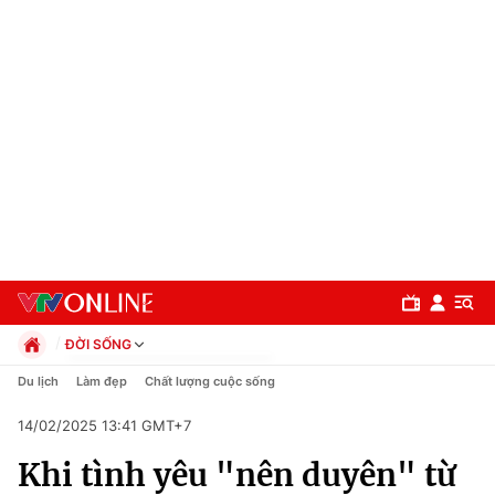
ĐỜI SỐNG
Chính trị
Du lịch
Làm đẹp
Chất lượng cuộc sống
Xã hội
14/02/2025 13:41 GMT+7
Pháp luật
Chuyên mục
Kinh tế
Khi tình yêu "nên duyên" từ
Thể thao