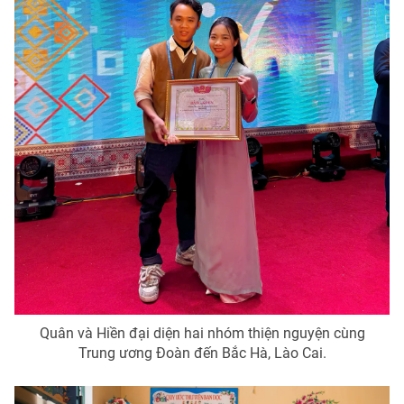
Ðiện thoại Thời báo VTV:
024.66 897 897
Email:
toasoan@vtv.vn
Liên hệ quảng cáo:
024-7300.7108
® Cấm sao chép dưới mọi hình thức nếu không có sự chấp
Quân và Hiền đại diện hai nhóm thiện nguyện cùng
thuận bằng văn bản. Ghi rõ nguồn VTV.vn khi phát hành lại
thông tin từ website này.
Trung ương Đoàn đến Bắc Hà, Lào Cai.