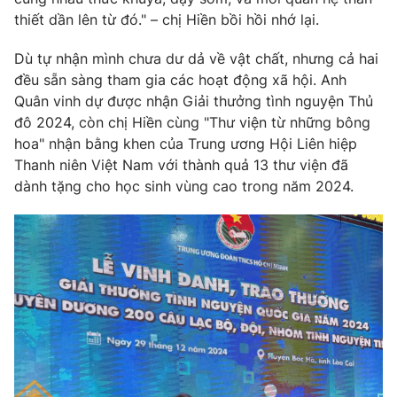
thiết dần lên từ đó." – chị Hiền bồi hồi nhớ lại.
Dù tự nhận mình chưa dư dả về vật chất, nhưng cả hai
đều sẵn sàng tham gia các hoạt động xã hội. Anh
THỜI BÁO VTV
Quân vinh dự được nhận Giải thưởng tình nguyện Thủ
đô 2024, còn chị Hiền cùng "Thư viện từ những bông
hoa" nhận bằng khen của Trung ương Hội Liên hiệp
Thanh niên Việt Nam với thành quả 13 thư viện đã
Theo dõi báo trên
dành tặng cho học sinh vùng cao trong năm 2024.
Cơ quan chủ quản:
Đài Truyền hình Việt Nam
Cơ quan báo chí:
Thời báo VTV
Giấy phép hoạt động báo in và báo điện tử số 483/GP-BTTTT
cấp ngày 29/12/2023
Tổng Biên tập:
Vũ Thanh Thủy
Phó Tổng Biên tập:
Nguyễn Thị Mỹ Hạnh, Phạm Quốc Thắng,
Nguyễn Trọng Ninh
Tổng đài VTV:
024.38 355 931 - 024.38 355 932