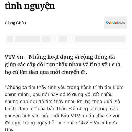
Chính trị
tình nguyện
Truyền hình
Văn hóa - Giải trí
Xã hội
Y tế
Giang Châu
Đời sống
Pháp luật
Công nghệ
Giáo dục
Y tế
VTV.vn - Những hoạt động vì cộng đồng đã
giúp các cặp đôi tìm thấy nhau và tình yêu của
Thế giới
họ cứ lớn dần qua mỗi chuyến đi.
Tin tức
Kinh tế
"Chúng ta tìm thấy tình yêu trong hành trình tìm kiếm
Thế giới đó đây
chính mình", câu nói này có lẽ đúng với rất nhiều
Tài chính
những cặp đôi đã tìm thấy nhau khi họ theo đuổi sở
Dữ liệu và đời sống
Câu chuyện quốc tế
thích, đam mê của bản thân. Đó cũng là những câu
Thị trường
chuyện tình yêu mà Thời Báo VTV muốn chia sẻ với
Truyền hình
độc giả trong ngày Lễ Tình nhân 14/2 – Valentine’s
Góc doanh nghiệp
Day.