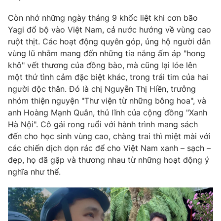
Phim VTV
Giải trí
Còn nhớ những ngày tháng 9 khốc liệt khi cơn bão
Hậu trường
Yagi đổ bộ vào Việt Nam, cả nước hướng về vùng cao
Điện ảnh
Đời sống
ruột thịt. Các hoạt động quyên góp, ủng hộ người dân
Nhân vật
Âm nhạc
vùng lũ nhằm mang đến những tia nắng ấm áp "hong
Du lịch
Khán giả
khô" vết thương của đồng bào, mà cũng lại lóe lên
Giáo dục
Sao
một thứ tình cảm đặc biệt khác, trong trái tim của hai
Làm đẹp
Giải sao mai
Tuyển sinh
người độc thân. Đó là chị Nguyễn Thị Hiền, trưởng
Công nghệ
Chất lượng cuộc sống
nhóm thiện nguyện "Thư viện từ những bông hoa", và
Học trực tuyến
anh Hoàng Mạnh Quân, thủ lĩnh của cộng đồng "Xanh
Hitech Công nghệ tương lai
Hà Nội". Cô gái rong ruổi với hành trình mang sách
Giao lưu trực tuyến
đến cho học sinh vùng cao, chàng trai thì miệt mài với
Sản phẩm
các chiến dịch dọn rác để cho Việt Nam xanh – sạch –
Lịch phát sóng
Thị trường
đẹp, họ đã gặp và thương nhau từ những hoạt động ý
nghĩa như thế.
Tư vấn
Chuyên mục khác
Emagazine
Podcast