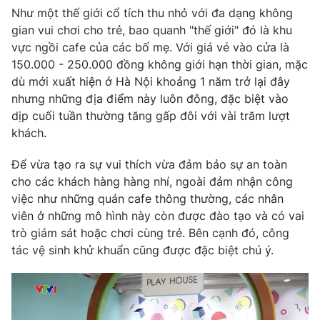
Như một thế giới cổ tích thu nhỏ với đa dạng không
gian vui chơi cho trẻ, bao quanh "thế giới" đó là khu
vực ngồi cafe của các bố mẹ. Với giá vé vào cửa là
150.000 - 250.000 đồng không giới hạn thời gian, mặc
THỜI BÁO VTV
dù mới xuất hiện ở Hà Nội khoảng 1 năm trở lại đây
nhưng những địa điểm này luôn đông, đặc biệt vào
dịp cuối tuần thường tăng gấp đôi với vài trăm lượt
khách.
Theo dõi báo trên
Để vừa tạo ra sự vui thích vừa đảm bảo sự an toàn
Cơ quan chủ quản:
Đài Truyền hình Việt Nam
cho các khách hàng hàng nhí, ngoài đảm nhận công
việc như những quán cafe thông thường, các nhân
Cơ quan báo chí:
Thời báo VTV
viên ở những mô hình này còn được đào tạo và có vai
Giấy phép hoạt động báo in và báo điện tử số 483/GP-BTTTT
trò giám sát hoặc chơi cùng trẻ. Bên cạnh đó, công
cấp ngày 29/12/2023
tác vệ sinh khử khuẩn cũng được đặc biệt chú ý.
Tổng Biên tập:
Vũ Thanh Thủy
Phó Tổng Biên tập:
Nguyễn Thị Mỹ Hạnh, Phạm Quốc Thắng,
Nguyễn Trọng Ninh
Tổng đài VTV:
024.38 355 931 - 024.38 355 932