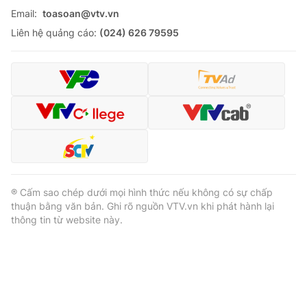
Email:
toasoan@vtv.vn
Liên hệ quảng cáo:
(024) 626 79595
® Cấm sao chép dưới mọi hình thức nếu không có sự chấp
thuận bằng văn bản. Ghi rõ nguồn VTV.vn khi phát hành lại
thông tin từ website này.