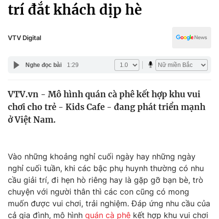
Chính trị
trí đắt khách dịp hè
Truyền hình
Văn hóa - Giải trí
Xã hội
Y tế
VTV Digital
Đời sống
Pháp luật
Công nghệ
Nghe đọc bài
1:29
Giáo dục
Y tế
VTV.vn - Mô hình quán cà phê kết hợp khu vui
chơi cho trẻ - Kids Cafe - đang phát triển mạnh
Thế giới
ở Việt Nam.
Tin tức
Kinh tế
Thế giới đó đây
Vào những khoảng nghỉ cuối ngày hay những ngày
Tài chính
nghỉ cuối tuần, khi các bậc phụ huynh thường có nhu
Dữ liệu và đời sống
Câu chuyện quốc tế
cầu giải trí, đi hẹn hò riêng hay là gặp gỡ bạn bè, trò
Thị trường
chuyện với người thân thì các con cũng có mong
Truyền hình
muốn được vui chơi, trải nghiệm. Đáp ứng nhu cầu của
Góc doanh nghiệp
cả gia đình, mô hình
quán cà phê
kết hợp khu vui chơi