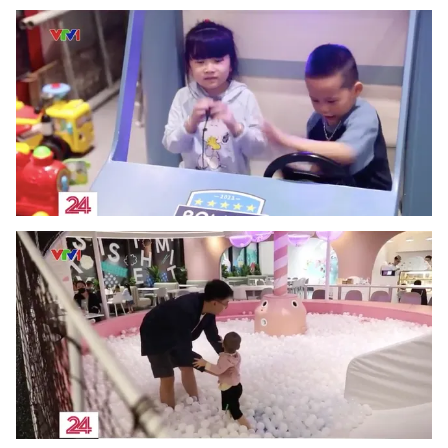
Photo
Infographic
Video
Shorts video
VTV Money
VTV Thể thao
VTV Sức khoẻ
Bất động sản
Thị trường 24h
Tấm lòng Việt
VTV4
Vươn mình bằng AI
VTV9
VTV8
Liên hệ tòa soạn
English