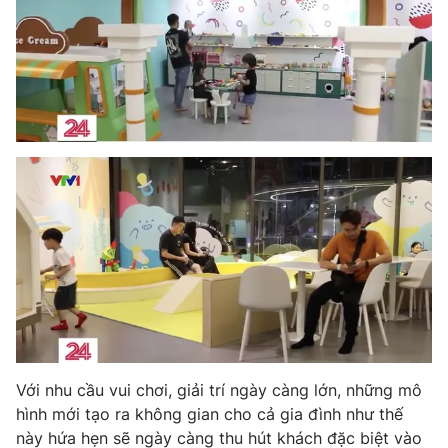
Ðiện thoại Thời báo VTV:
024.66 897 897
Email:
toasoan@vtv.vn
Liên hệ quảng cáo:
024-7300.7108
® Cấm sao chép dưới mọi hình thức nếu không có sự chấp
thuận bằng văn bản. Ghi rõ nguồn VTV.vn khi phát hành lại
Với nhu cầu vui chơi, giải trí ngày càng lớn, những mô
thông tin từ website này.
hình mới tạo ra không gian cho cả gia đình như thế
này hứa hẹn sẽ ngày càng thu hút khách đặc biệt vào