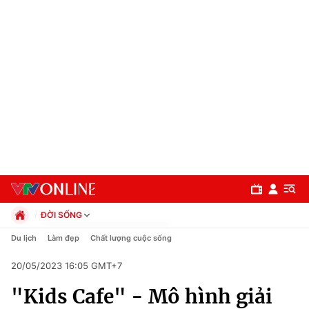
ĐỜI SỐNG
Chính trị
Du lịch
Làm đẹp
Chất lượng cuộc sống
Xã hội
20/05/2023 16:05 GMT+7
Pháp luật
Chuyên mục
Kinh tế
"Kids Cafe" - Mô hình giải
Thể thao