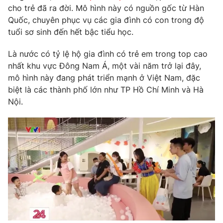
Phim VTV
cho trẻ đã ra đời. Mô hình này có nguồn gốc từ Hàn
Giải trí
Quốc, chuyên phục vụ các gia đình có con trong độ
Hậu trường
Điện ảnh
tuổi sơ sinh đến hết bậc tiểu học.
Đời sống
Nhân vật
Âm nhạc
Là nước có tỷ lệ hộ gia đình có trẻ em trong top cao
Du lịch
Khán giả
nhất khu vực Đông Nam Á, một vài năm trở lại đây,
Giáo dục
Sao
mô hình này đang phát triển mạnh ở Việt Nam, đặc
Làm đẹp
Giải sao mai
Tuyển sinh
biệt là các thành phố lớn như TP Hồ Chí Minh và Hà
Công nghệ
Chất lượng cuộc sống
Nội.
Học trực tuyến
Hitech Công nghệ tương lai
Giao lưu trực tuyến
Sản phẩm
Lịch phát sóng
Thị trường
Tư vấn
Chuyên mục khác
Emagazine
Podcast