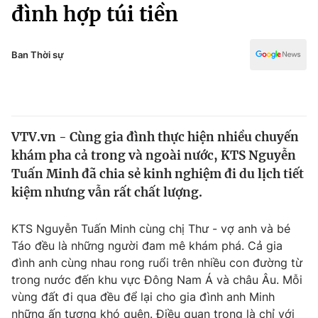
Chính trị
đình hợp túi tiền
Truyền hình
Văn hóa - Giải trí
Xã hội
Y tế
Ban Thời sự
Đời sống
Pháp luật
Công nghệ
Giáo dục
Y tế
VTV.vn - Cùng gia đình thực hiện nhiều chuyến
khám pha cả trong và ngoài nước, KTS Nguyễn
Thế giới
Tuấn Minh đã chia sẻ kinh nghiệm đi du lịch tiết
kiệm nhưng vẫn rất chất lượng.
Tin tức
Kinh tế
Thế giới đó đây
KTS Nguyễn Tuấn Minh cùng chị Thư - vợ anh và bé
Tài chính
Táo đều là những người đam mê khám phá. Cả gia
Dữ liệu và đời sống
Câu chuyện quốc tế
đình anh cùng nhau rong ruổi trên nhiều con đường từ
Thị trường
trong nước đến khu vực Đông Nam Á và châu Âu. Mỗi
Truyền hình
Góc doanh nghiệp
vùng đất đi qua đều để lại cho gia đình anh Minh
những ấn tượng khó quên. Điều quan trọng là chỉ với