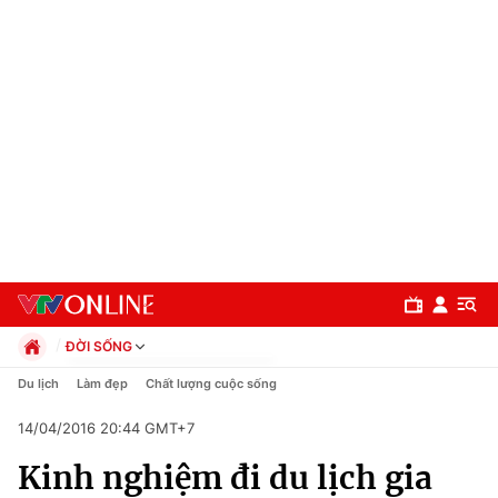
ĐỜI SỐNG
Chính trị
Du lịch
Làm đẹp
Chất lượng cuộc sống
Xã hội
14/04/2016 20:44 GMT+7
Pháp luật
Chuyên mục
Kinh tế
Kinh nghiệm đi du lịch gia
Thể thao