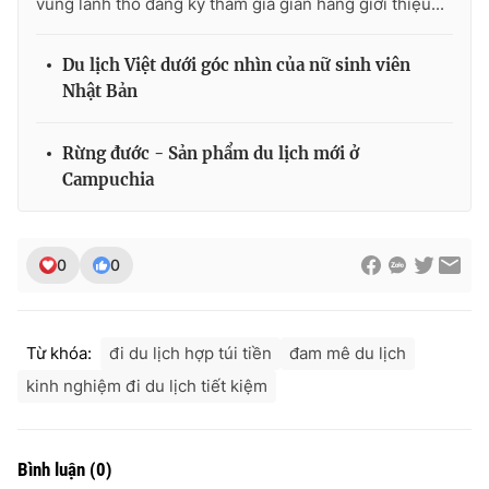
vùng lãnh thổ đăng ký tham gia gian hàng giới thiệu...
Du lịch Việt dưới góc nhìn của nữ sinh viên
Nhật Bản
THỜI BÁO VTV
Rừng đước - Sản phẩm du lịch mới ở
Campuchia
Theo dõi báo trên
0
0
Cơ quan chủ quản:
Đài Truyền hình Việt Nam
Cơ quan báo chí:
Thời báo VTV
Giấy phép hoạt động báo in và báo điện tử số 483/GP-BTTTT
Từ khóa:
đi du lịch hợp túi tiền
đam mê du lịch
cấp ngày 29/12/2023
kinh nghiệm đi du lịch tiết kiệm
Tổng Biên tập:
Vũ Thanh Thủy
Phó Tổng Biên tập:
Nguyễn Thị Mỹ Hạnh, Phạm Quốc Thắng,
Nguyễn Trọng Ninh
Bình luận
(
0
)
Tổng đài VTV:
024.38 355 931 - 024.38 355 932