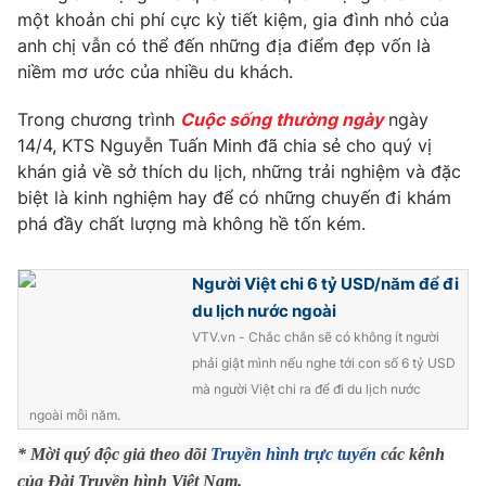
Phim VTV
một khoản chi phí cực kỳ tiết kiệm, gia đình nhỏ của
Giải trí
anh chị vẫn có thể đến những địa điểm đẹp vốn là
Hậu trường
Điện ảnh
niềm mơ ước của nhiều du khách.
Đời sống
Nhân vật
Âm nhạc
Trong chương trình
Cuộc sống thường ngày
ngày
Du lịch
Khán giả
14/4, KTS Nguyễn Tuấn Minh đã chia sẻ cho quý vị
Giáo dục
Sao
khán giả về sở thích du lịch, những trải nghiệm và đặc
Làm đẹp
Giải sao mai
Tuyển sinh
biệt là kinh nghiệm hay để có những chuyến đi khám
Công nghệ
Chất lượng cuộc sống
phá đầy chất lượng mà không hề tốn kém.
Học trực tuyến
Hitech Công nghệ tương lai
Giao lưu trực tuyến
Người Việt chi 6 tỷ USD/năm để đi
Sản phẩm
du lịch nước ngoài
Lịch phát sóng
VTV.vn - Chắc chắn sẽ có không ít người
Thị trường
phải giật mình nếu nghe tới con số 6 tỷ USD
Tư vấn
mà người Việt chi ra để đi du lịch nước
ngoài mỗi năm.
Chuyên mục khác
* Mời quý độc giả theo dõi
Truyền hình trực tuyến
các kênh
Emagazine
Podcast
của Đài Truyền hình Việt Nam.