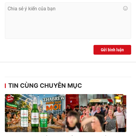
Ðiện thoại Thời báo VTV:
024.66 897 897
Email:
toasoan@vtv.vn
Liên hệ quảng cáo:
024-7300.7108
Gửi bình luận
TIN CÙNG CHUYÊN MỤC
® Cấm sao chép dưới mọi hình thức nếu không có sự chấp
thuận bằng văn bản. Ghi rõ nguồn VTV.vn khi phát hành lại
thông tin từ website này.