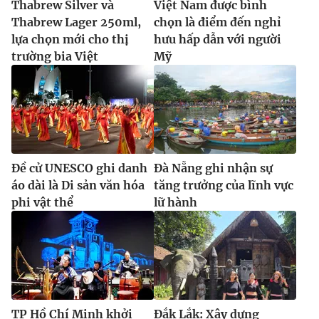
Thabrew Silver và
Việt Nam được bình
Thabrew Lager 250ml,
chọn là điểm đến nghỉ
lựa chọn mới cho thị
hưu hấp dẫn với người
trường bia Việt
Mỹ
Đề cử UNESCO ghi danh
Đà Nẵng ghi nhận sự
áo dài là Di sản văn hóa
tăng trưởng của lĩnh vực
phi vật thể
lữ hành
TP Hồ Chí Minh khởi
Đắk Lắk: Xây dựng