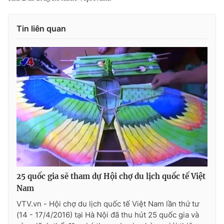
Photo
Infographic
Tin liên quan
Video
Shorts video
VTV Money
VTV Thể thao
VTV Sức khoẻ
Bất động sản
Thị trường 24h
Tấm lòng Việt
VTV4
Vươn mình bằng AI
25 quốc gia sẽ tham dự Hội chợ du lịch quốc tế Việt
Nam
VTV9
VTV8
VTV.vn - Hội chợ du lịch quốc tế Việt Nam lần thứ tư
(14 - 17/4/2016) tại Hà Nội đã thu hút 25 quốc gia và
Liên hệ tòa soạn
English