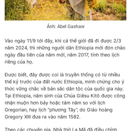
Phim VTV
Giải trí
Hậu trường
Điện ảnh
Đời sống
Nhân vật
Ảnh: Abel Gashaw
Âm nhạc
Du lịch
Khán giả
Giáo dục
Vào ngày 11/9 tới đây, khi cả thế giới đã đi được 2/3
Sao
Làm đẹp
năm 2024, thì những người dân Ethiopia mới đón chào
Giải sao mai
Tuyển sinh
ngày đầu tiên của năm mới, năm 2017, tính theo lịch
Công nghệ
Chất lượng cuộc sống
riêng của họ.
Học trực tuyến
Hitech Công nghệ tương lai
Giao lưu trực tuyến
Được biết, đây được coi là truyền thống có từ nhiều
Sản phẩm
thế kỷ trước của đất nước Ethiopia, minh chứng cho ý
thức vững chắc về bản sắc dân tộc của quốc gia này.
Lịch phát sóng
Thị trường
Tại Ethiopia, năm sinh của Chúa Giêsu Kitô được công
nhận muộn hơn bảy hoặc tám năm so với lịch
Tư vấn
Gregorian, hay lịch “phương Tây”, do Giáo hoàng
Chuyên mục khác
Gregory XIII đưa ra vào năm 1582.
Emagazine
Podcast
Theo các chuyên gia, Nhà thờ La Mã đã điều chỉnh