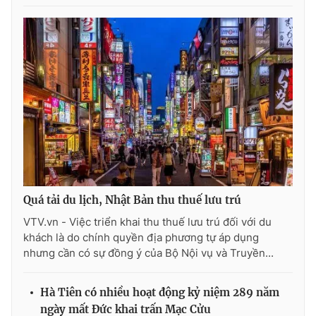
THỜI BÁO VTV
Theo dõi báo trên
Cơ quan chủ quản:
Đài Truyền hình Việt Nam
Cơ quan báo chí:
Thời báo VTV
Quá tải du lịch, Nhật Bản thu thuế lưu trú
Giấy phép hoạt động báo in và báo điện tử số 483/GP-BTTTT
VTV.vn - Việc triển khai thu thuế lưu trú đối với du
cấp ngày 29/12/2023
khách là do chính quyền địa phương tự áp dụng
Tổng Biên tập:
Vũ Thanh Thủy
nhưng cần có sự đồng ý của Bộ Nội vụ và Truyền...
Phó Tổng Biên tập:
Nguyễn Thị Mỹ Hạnh, Phạm Quốc Thắng,
Nguyễn Trọng Ninh
Hà Tiên có nhiều hoạt động kỷ niệm 289 năm
Tổng đài VTV:
024.38 355 931 - 024.38 355 932
ngày mất Đức khai trấn Mạc Cửu