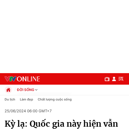
ĐỜI SỐNG
Chính trị
Du lịch
Làm đẹp
Chất lượng cuộc sống
Xã hội
25/06/2024 06:00 GMT+7
Pháp luật
Chuyên mục
Kinh tế
Kỳ lạ: Quốc gia này hiện vẫn
Thể thao