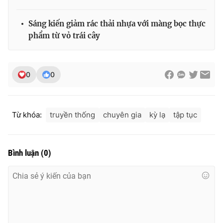
Ðiện thoại Thời báo VTV:
024.66 897 897
Email:
toasoan@vtv.vn
Sáng kiến giảm rác thải nhựa với màng bọc thực
Liên hệ quảng cáo:
024-7300.7108
phẩm từ vỏ trái cây
0
0
Từ khóa:
truyền thống
chuyên gia
kỳ lạ
tập tục
Bình luận
(
0
)
® Cấm sao chép dưới mọi hình thức nếu không có sự chấp
thuận bằng văn bản. Ghi rõ nguồn VTV.vn khi phát hành lại
thông tin từ website này.