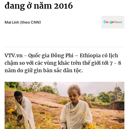
Chính trị
đang ở năm 2016
Truyền hình
Văn hóa - Giải trí
Xã hội
Y tế
Mai Linh (theo CNN)
Đời sống
Pháp luật
Công nghệ
Giáo dục
Y tế
VTV.vn - Quốc gia Đông Phi – Ethiopia có lịch
chậm so với các vùng khác trên thế giới tới 7 - 8
Thế giới
năm do giữ gìn bản sắc dân tộc.
Tin tức
Kinh tế
Thế giới đó đây
Tài chính
Dữ liệu và đời sống
Câu chuyện quốc tế
Thị trường
Truyền hình
Góc doanh nghiệp