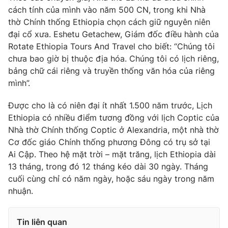
cách tính của mình vào năm 500 CN, trong khi Nhà
Photo
Infographic
thờ Chính thống Ethiopia chọn cách giữ nguyên niên
đại cổ xưa. Eshetu Getachew, Giám đốc điều hành của
Video
Shorts video
Rotate Ethiopia Tours And Travel cho biết: “Chúng tôi
chưa bao giờ bị thuộc địa hóa. Chúng tôi có lịch riêng,
bảng chữ cái riêng và truyền thống văn hóa của riêng
VTV Money
VTV Thể thao
mình”.
VTV Sức khoẻ
Bất động sản
Được cho là có niên đại ít nhất 1.500 năm trước, Lịch
Ethiopia có nhiều điểm tương đồng với lịch Coptic của
Nhà thờ Chính thống Coptic ở Alexandria, một nhà thờ
Thị trường 24h
Tấm lòng Việt
Cơ đốc giáo Chính thống phương Đông có trụ sở tại
Ai Cập. Theo hệ mặt trời – mặt trăng, lịch Ethiopia dài
VTV4
Vươn mình bằng AI
13 tháng, trong đó 12 tháng kéo dài 30 ngày. Tháng
cuối cùng chỉ có năm ngày, hoặc sáu ngày trong năm
nhuận.
VTV9
VTV8
Tin liên quan
Liên hệ tòa soạn
English