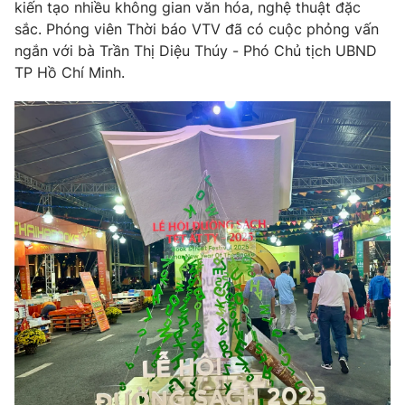
Phim VTV
kiến tạo nhiều không gian văn hóa, nghệ thuật đặc
Giải trí
sắc. Phóng viên Thời báo VTV đã có cuộc phỏng vấn
Hậu trường
ngắn với bà Trần Thị Diệu Thúy - Phó Chủ tịch UBND
Điện ảnh
Đời sống
TP Hồ Chí Minh.
Nhân vật
Âm nhạc
Du lịch
Khán giả
Giáo dục
Sao
Làm đẹp
Giải sao mai
Tuyển sinh
Công nghệ
Chất lượng cuộc sống
Học trực tuyến
Hitech Công nghệ tương lai
Giao lưu trực tuyến
Sản phẩm
Lịch phát sóng
Thị trường
Tư vấn
Chuyên mục khác
Emagazine
Podcast