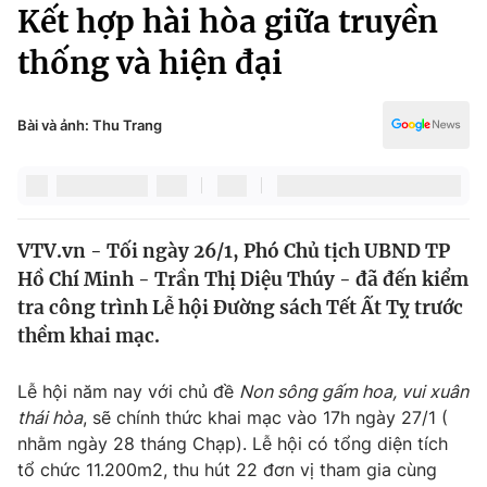
Chính trị
Kết hợp hài hòa giữa truyền
Truyền hình
thống và hiện đại
Văn hóa - Giải trí
Xã hội
Y tế
Đời sống
Bài và ảnh: Thu Trang
Pháp luật
Công nghệ
Giáo dục
Y tế
VTV.vn - Tối ngày 26/1, Phó Chủ tịch UBND TP
Thế giới
Hồ Chí Minh - Trần Thị Diệu Thúy - đã đến kiểm
Tin tức
tra công trình Lễ hội Đường sách Tết Ất Tỵ trước
Kinh tế
thềm khai mạc.
Thế giới đó đây
Tài chính
Dữ liệu và đời sống
Câu chuyện quốc tế
Lễ hội năm nay với chủ đề
Non sông gấm hoa, vui xuân
Thị trường
thái hòa
, sẽ chính thức khai mạc vào 17h ngày 27/1 (
nhằm ngày 28 tháng Chạp). Lễ hội có tổng diện tích
Truyền hình
Góc doanh nghiệp
tổ chức 11.200m2, thu hút 22 đơn vị tham gia cùng