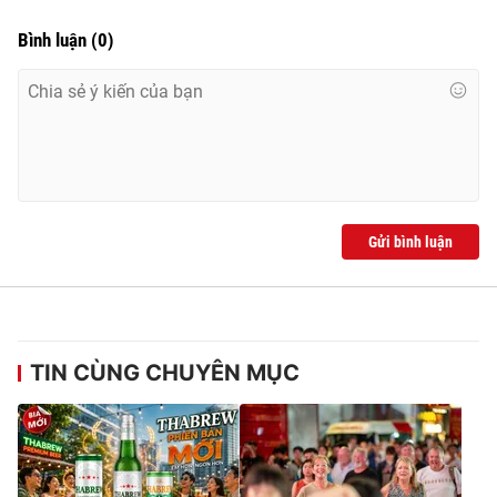
Bình luận
(
0
)
Gửi bình luận
TIN CÙNG CHUYÊN MỤC