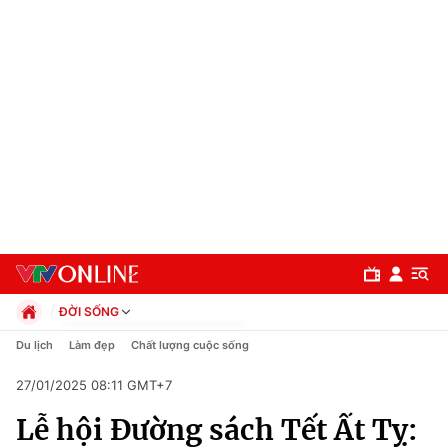
ĐỜI SỐNG
Chính trị
Du lịch
Làm đẹp
Chất lượng cuộc sống
Xã hội
27/01/2025 08:11 GMT+7
Pháp luật
Chuyên mục
Kinh tế
Lễ hội Đường sách Tết Ất Tỵ:
Thể thao