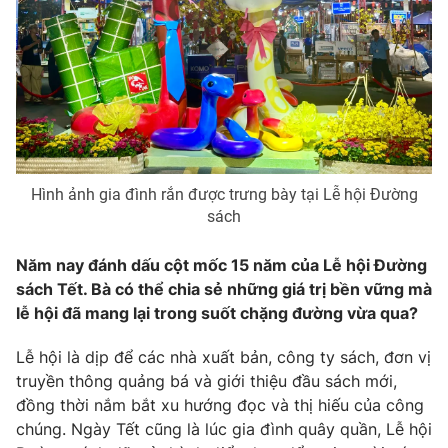
Ðiện thoại Thời báo VTV:
024.66 897 897
Email:
toasoan@vtv.vn
Liên hệ quảng cáo:
024-7300.7108
Hình ảnh gia đình rắn được trưng bày tại Lễ hội Đường
sách
Năm nay đánh dấu cột mốc 15 năm của Lễ hội Đường
sách Tết. Bà có thể chia sẻ những giá trị bền vững mà
lễ hội đã mang lại trong suốt chặng đường vừa qua?
® Cấm sao chép dưới mọi hình thức nếu không có sự chấp
Lễ hội là dịp để các nhà xuất bản, công ty sách, đơn vị
thuận bằng văn bản. Ghi rõ nguồn VTV.vn khi phát hành lại
truyền thông quảng bá và giới thiệu đầu sách mới,
thông tin từ website này.
đồng thời nắm bắt xu hướng đọc và thị hiếu của công
chúng. Ngày Tết cũng là lúc gia đình quây quần, Lễ hội