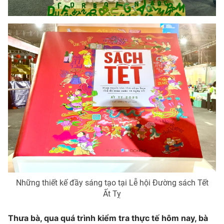
Photo
Infographic
Video
Shorts video
VTV Money
VTV Thể thao
VTV Sức khoẻ
Bất động sản
Thị trường 24h
Tấm lòng Việt
VTV4
Vươn mình bằng AI
Những thiết kế đầy sáng tạo tại Lễ hội Đường sách Tết
VTV9
VTV8
Ất Tỵ
Thưa bà, q
ua quá trình kiểm tra thực tế hôm nay, bà
Liên hệ tòa soạn
English