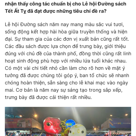
nhận
thấy công tác chuẩn bị cho Lễ hội Đường sách
Tết Ất Tỵ đã đạt được những tiêu chí đề ra
?
Lễ hội Đường sách năm nay mang màu sắc vui tươi,
THỜI BÁO VTV
sống động kết hợp hài hòa giữa truyền thống và hiện
đại. Sự tham gia của các đơn vị xuất bản cũng rất tốt.
Các đầu sách được lựa chọn để trưng bày, giới thiệu
đúng với chủ đề của thành phố, đồng thời cũng rất linh
Theo dõi báo trên
hoạt sinh động phù hợp với nhiều lứa tuổi khác nhau.
Có một vài chi tiết nhỏ cần làm cho rõ hơn về mặt ý
tưởng đã được chúng tôi góp ý, ban tổ chức sẽ nhanh
Cơ quan chủ quản:
Đài Truyền hình Việt Nam
chóng hoàn thiện, sẵn sàng cho lễ khai mạc vào ngày
Cơ quan báo chí:
Thời báo VTV
mai. Cơ bản là năm nay sự sáng tạo trong sắp xếp,
Giấy phép hoạt động báo in và báo điện tử số 483/GP-BTTTT
trưng bày đã được cải thiện rất nhiều.
cấp ngày 29/12/2023
Tổng Biên tập:
Vũ Thanh Thủy
Phó Tổng Biên tập:
Nguyễn Thị Mỹ Hạnh, Phạm Quốc Thắng,
Nguyễn Trọng Ninh
Tổng đài VTV:
024.38 355 931 - 024.38 355 932