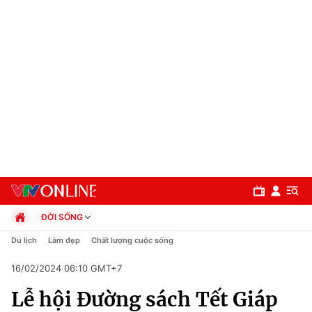
ĐỜI SỐNG
Chính trị
Du lịch
Làm đẹp
Chất lượng cuộc sống
Xã hội
16/02/2024 06:10 GMT+7
Pháp luật
Chuyên mục
Kinh tế
Lễ hội Đường sách Tết Giáp
Thể thao