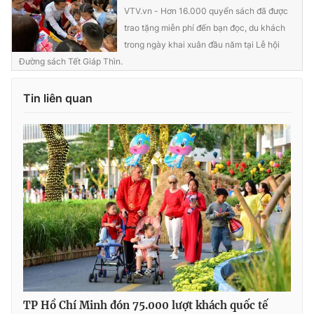
Ðiện thoại Thời báo VTV:
024.66 897 897
VTV.vn - Hơn 16.000 quyển sách đã được
Email:
toasoan@vtv.vn
trao tặng miễn phí đến bạn đọc, du khách
trong ngày khai xuân đầu năm tại Lễ hội
Liên hệ quảng cáo:
024-7300.7108
Đường sách Tết Giáp Thìn.
Tin liên quan
® Cấm sao chép dưới mọi hình thức nếu không có sự chấp
thuận bằng văn bản. Ghi rõ nguồn VTV.vn khi phát hành lại
thông tin từ website này.
TP Hồ Chí Minh đón 75.000 lượt khách quốc tế