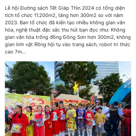
Phim VTV
Giải trí
Lễ hội Đường sách Tết Giáp Thìn 2024 có tổng diện
Hậu trường
tích tổ chức 11.200m2, tăng hơn 300m2 so với năm
Điện ảnh
2023. Ban tổ chức đã kiến tạo nhiều không gian văn
Đời sống
Nhân vật
hóa, nghệ thuật đặc sắc thu hút bạn đọc như: Không
Âm nhạc
Du lịch
gian văn hóa trống đồng Đông Sơn hơn 300m2, không
Khán giả
Giáo dục
Sao
gian linh vật Rồng hội tụ vào trang sách, robot tri thức
Làm đẹp
Giải sao mai
cao 7m…
Tuyển sinh
Công nghệ
Chất lượng cuộc sống
Học trực tuyến
Hitech Công nghệ tương lai
Giao lưu trực tuyến
Sản phẩm
Lịch phát sóng
Thị trường
Tư vấn
Chuyên mục khác
Emagazine
Podcast