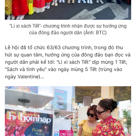
Photo
Infographic
"Lì xì sách Tết"- chương trình nhận được sự hưởng ứng
Video
Shorts video
của đông đảo người dân (Ảnh: BTC)
VTV Money
VTV Thể thao
Lễ hội đã tổ chức 63/63 chương trình, trong đó thu
hút sự quan tâm, hưởng ứng của đông đảo bạn đọc và
người dân phải kể tới: "Lì xì sách Tết" dịp mùng 1 Tết,
VTV Sức khoẻ
Bất động sản
"Sách và tình yêu" vào ngày mùng 5 Tết (trùng vào
ngày Valentine)...
Thị trường 24h
Tấm lòng Việt
VTV4
Vươn mình bằng AI
VTV9
VTV8
Liên hệ tòa soạn
English