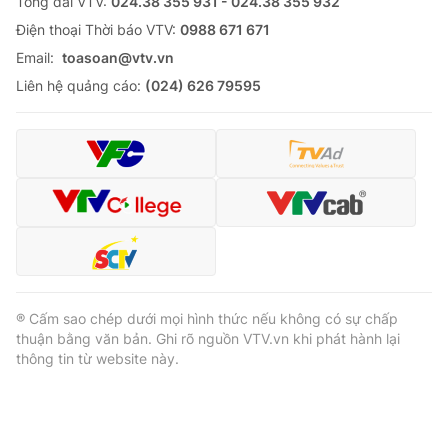
Tổng đài VTV:
024.38 355 931 - 024.38 355 932
Ðiện thoại Thời báo VTV:
0988 671 671
Email:
toasoan@vtv.vn
Liên hệ quảng cáo:
(024) 626 79595
® Cấm sao chép dưới mọi hình thức nếu không có sự chấp
thuận bằng văn bản. Ghi rõ nguồn VTV.vn khi phát hành lại
thông tin từ website này.