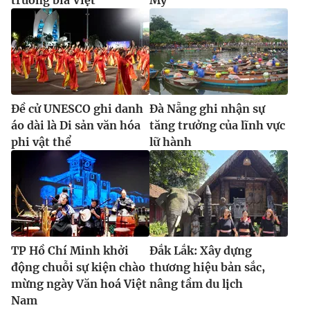
trường bia Việt
Mỹ
Đề cử UNESCO ghi danh
Đà Nẵng ghi nhận sự
áo dài là Di sản văn hóa
tăng trưởng của lĩnh vực
phi vật thể
lữ hành
TP Hồ Chí Minh khởi
Đắk Lắk: Xây dựng
động chuỗi sự kiện chào
thương hiệu bản sắc,
mừng ngày Văn hoá Việt
nâng tầm du lịch
Nam