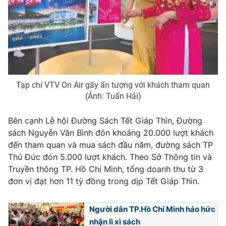
THỜI BÁO VTV
Tạp chí VTV On Air gây ấn tượng với khách tham quan
(Ảnh: Tuấn Hải)
Theo dõi báo trên
Bên cạnh Lễ hội Đường Sách Tết Giáp Thìn, Đường
Cơ quan chủ quản:
Đài Truyền hình Việt Nam
sách Nguyễn Văn Bình đón khoảng 20.000 lượt khách
Cơ quan báo chí:
Thời báo VTV
đến tham quan và mua sách đầu năm, đường sách TP
Giấy phép hoạt động báo in và báo điện tử số 483/GP-BTTTT
Thủ Đức đón 5.000 lượt khách. Theo Sở Thông tin và
cấp ngày 29/12/2023
Truyền thông TP. Hồ Chí Minh, tổng doanh thu từ 3
Tổng Biên tập:
Vũ Thanh Thủy
đơn vị đạt hơn 11 tỳ đồng trong dịp Tết Giáp Thìn.
Phó Tổng Biên tập:
Nguyễn Thị Mỹ Hạnh, Phạm Quốc Thắng,
Nguyễn Trọng Ninh
Người dân TP.Hồ Chí Minh háo hức
Tổng đài VTV:
024.38 355 931 - 024.38 355 932
nhận lì xì sách