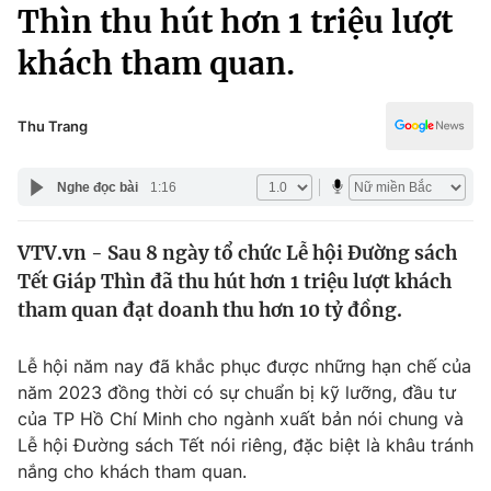
Chính trị
Thìn thu hút hơn 1 triệu lượt
Truyền hình
khách tham quan.
Văn hóa - Giải trí
Xã hội
Y tế
Đời sống
Thu Trang
Pháp luật
Công nghệ
Giáo dục
Nghe đọc bài
1:16
Y tế
VTV.vn - Sau 8 ngày tổ chức Lễ hội Đường sách
Thế giới
Tết Giáp Thìn đã thu hút hơn 1 triệu lượt khách
Tin tức
tham quan đạt doanh thu hơn 10 tỷ đồng.
Kinh tế
Thế giới đó đây
Lễ hội năm nay đã khắc phục được những hạn chế của
Tài chính
Dữ liệu và đời sống
năm 2023 đồng thời có sự chuẩn bị kỹ lưỡng, đầu tư
Câu chuyện quốc tế
Thị trường
của TP Hồ Chí Minh cho ngành xuất bản nói chung và
Lễ hội Đường sách Tết nói riêng, đặc biệt là khâu tránh
Truyền hình
Góc doanh nghiệp
nắng cho khách tham quan.