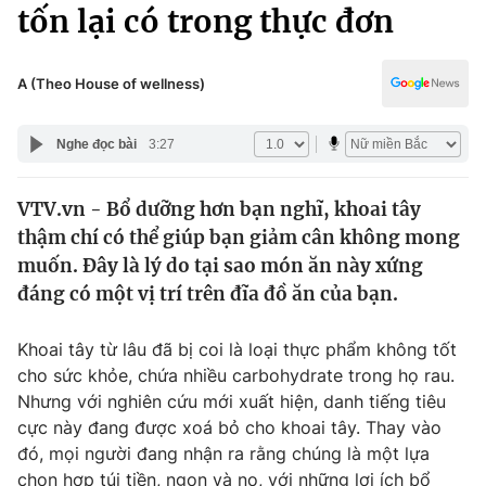
Chính trị
tốn lại có trong thực đơn
Truyền hình
Văn hóa - Giải trí
Xã hội
Y tế
A (Theo House of wellness)
Đời sống
Pháp luật
Công nghệ
Nghe đọc bài
3:27
Giáo dục
Y tế
VTV.vn - Bổ dưỡng hơn bạn nghĩ, khoai tây
thậm chí có thể giúp bạn giảm cân không mong
Thế giới
muốn. Đây là lý do tại sao món ăn này xứng
đáng có một vị trí trên đĩa đồ ăn của bạn.
Tin tức
Kinh tế
Thế giới đó đây
Khoai tây từ lâu đã bị coi là loại thực phẩm không tốt
Tài chính
cho sức khỏe, chứa nhiều carbohydrate trong họ rau.
Dữ liệu và đời sống
Câu chuyện quốc tế
Nhưng với nghiên cứu mới xuất hiện, danh tiếng tiêu
Thị trường
cực này đang được xoá bỏ cho khoai tây. Thay vào
Truyền hình
Góc doanh nghiệp
đó, mọi người đang nhận ra rằng chúng là một lựa
chọn hợp túi tiền, ngon và no, với những lợi ích bổ