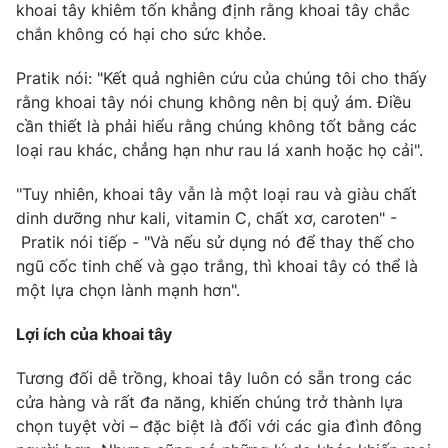
khoai tây khiêm tốn khẳng định rằng khoai tây chắc
Photo
Infographic
chắn không có hại cho sức khỏe.
Pratik nói: "Kết quả nghiên cứu của chúng tôi cho thấy
Video
Shorts video
rằng khoai tây nói chung không nên bị quỷ ám. Điều
cần thiết là phải hiểu rằng chúng không tốt bằng các
VTV Money
VTV Thể thao
loại rau khác, chẳng hạn như rau lá xanh hoặc họ cải".
"Tuy nhiên, khoai tây vẫn là một loại rau và giàu chất
VTV Sức khoẻ
Bất động sản
dinh dưỡng như kali, vitamin C, chất xơ, caroten" -
Pratik nói tiếp - "Và nếu sử dụng nó để thay thế cho
Thị trường 24h
Tấm lòng Việt
ngũ cốc tinh chế và gạo trắng, thì khoai tây có thể là
một lựa chọn lành mạnh hơn".
VTV4
Vươn mình bằng AI
Lợi ích của khoai tây
Tương đối dễ trồng, khoai tây luôn có sẵn trong các
VTV9
VTV8
cửa hàng và rất đa năng, khiến chúng trở thành lựa
chọn tuyệt vời – đặc biệt là đối với các gia đình đông
Liên hệ tòa soạn
English