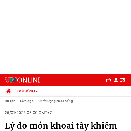
ĐỜI SỐNG
Chính trị
Du lịch
Làm đẹp
Chất lượng cuộc sống
Xã hội
25/01/2023 06:00 GMT+7
Pháp luật
Chuyên mục
Kinh tế
Lý do món khoai tây khiêm
Thể thao