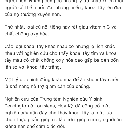
người hơn. Nhưng cũng có những lý do khác khiến mọi
người có thể muốn đặt những miếng khoai tây lên đĩa
của họ thường xuyên hơn.
Thứ nhất, loại củ nổi tiếng này rất giàu vitamin C và
THỜI BÁO VTV
chất chống oxy hóa.
Các loại khoai tây khác nhau có những lợi ích khác
nhau với nghiên cứu cho thấy khoai tây tím và khoai
Theo dõi báo trên
tây màu có chất chống oxy hóa cao gấp ba đến bốn
lần so với khoai tây trắng.
Cơ quan chủ quản:
Đài Truyền hình Việt Nam
Một lý do chính đáng khác nữa để ăn khoai tây chiên
Cơ quan báo chí:
Thời báo VTV
là khả năng hỗ trợ giảm cân của chúng.
Giấy phép hoạt động báo in và báo điện tử số 483/GP-BTTTT
cấp ngày 29/12/2023
Nghiên cứu của Trung tâm Nghiên cứu Y sinh
Tổng Biên tập:
Vũ Thanh Thủy
Pennington ở Louisiana, Hoa Kỳ, đã công bố một
Phó Tổng Biên tập:
Nguyễn Thị Mỹ Hạnh, Phạm Quốc Thắng,
nghiên cứu gần đây cho thấy khoai tây là một lựa
Nguyễn Trọng Ninh
chọn thực phẩm giúp no lâu hơn, giúp những người ăn
Tổng đài VTV:
024.38 355 931 - 024.38 355 932
kiêng hạn chế cảm giác đói.