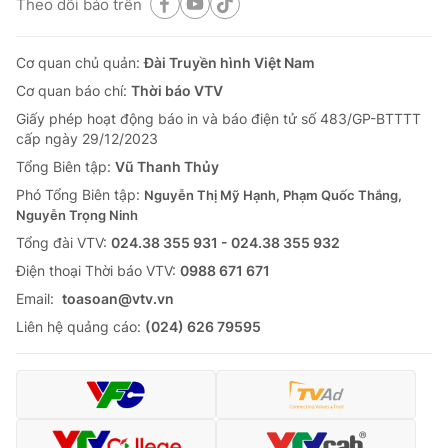
Theo dõi báo trên
Cơ quan chủ quản:
Đài Truyền hình Việt Nam
Cơ quan báo chí:
Thời báo VTV
Giấy phép hoạt động báo in và báo điện tử số 483/GP-BTTTT
cấp ngày 29/12/2023
Tổng Biên tập:
Vũ Thanh Thủy
Phó Tổng Biên tập:
Nguyễn Thị Mỹ Hạnh, Phạm Quốc Thắng,
Nguyễn Trọng Ninh
Tổng đài VTV:
024.38 355 931 - 024.38 355 932
Ðiện thoại Thời báo VTV:
0988 671 671
Email:
toasoan@vtv.vn
Liên hệ quảng cáo:
(024) 626 79595