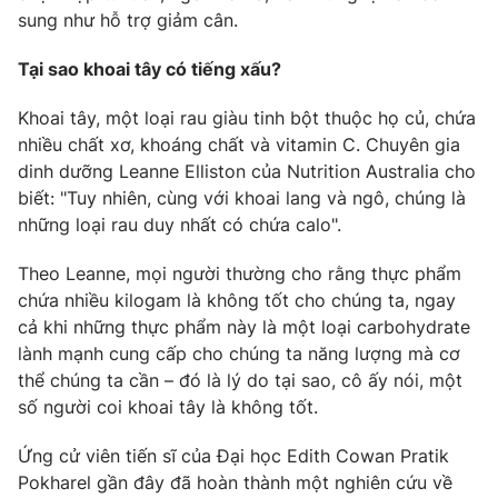
Phim VTV
sung như hỗ trợ giảm cân.
Giải trí
Hậu trường
Tại sao khoai tây có tiếng xấu?
Điện ảnh
Đời sống
Nhân vật
Âm nhạc
Khoai tây, một loại rau giàu tinh bột thuộc họ củ, chứa
Du lịch
Khán giả
nhiều chất xơ, khoáng chất và vitamin C. Chuyên gia
Giáo dục
Sao
dinh dưỡng Leanne Elliston của Nutrition Australia cho
Làm đẹp
Giải sao mai
biết: "Tuy nhiên, cùng với khoai lang và ngô, chúng là
Tuyển sinh
Công nghệ
Chất lượng cuộc sống
những loại rau duy nhất có chứa calo".
Học trực tuyến
Hitech Công nghệ tương lai
Theo Leanne, mọi người thường cho rằng thực phẩm
Giao lưu trực tuyến
chứa nhiều kilogam là không tốt cho chúng ta, ngay
Sản phẩm
cả khi những thực phẩm này là một loại carbohydrate
Lịch phát sóng
Thị trường
lành mạnh cung cấp cho chúng ta năng lượng mà cơ
thể chúng ta cần – đó là lý do tại sao, cô ấy nói, một
Tư vấn
số người coi khoai tây là không tốt.
Chuyên mục khác
Ứng cử viên tiến sĩ của Đại học Edith Cowan Pratik
Emagazine
Podcast
Pokharel gần đây đã hoàn thành một nghiên cứu về