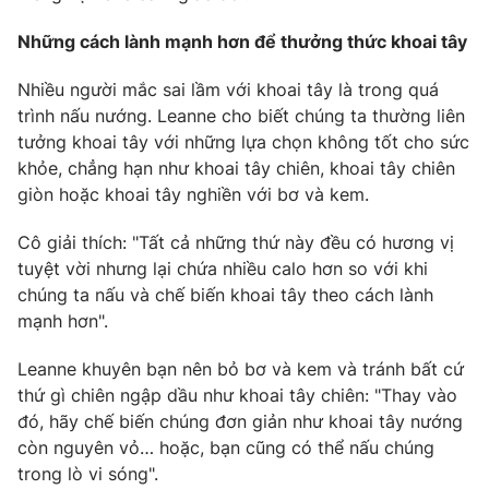
Ðiện thoại Thời báo VTV:
024.66 897 897
Những cách lành mạnh hơn để thưởng thức khoai tây
Email:
toasoan@vtv.vn
Liên hệ quảng cáo:
024-7300.7108
Nhiều người mắc sai lầm với khoai tây là trong quá
trình nấu nướng. Leanne cho biết chúng ta thường liên
tưởng khoai tây với những lựa chọn không tốt cho sức
khỏe, chẳng hạn như khoai tây chiên, khoai tây chiên
giòn hoặc khoai tây nghiền với bơ và kem.
Cô giải thích: "Tất cả những thứ này đều có hương vị
tuyệt vời nhưng lại chứa nhiều calo hơn so với khi
chúng ta nấu và chế biến khoai tây theo cách lành
mạnh hơn".
Leanne khuyên bạn nên bỏ bơ và kem và tránh bất cứ
® Cấm sao chép dưới mọi hình thức nếu không có sự chấp
thứ gì chiên ngập dầu như khoai tây chiên: "Thay vào
thuận bằng văn bản. Ghi rõ nguồn VTV.vn khi phát hành lại
đó, hãy chế biến chúng đơn giản như khoai tây nướng
thông tin từ website này.
còn nguyên vỏ… hoặc, bạn cũng có thể nấu chúng
trong lò vi sóng".