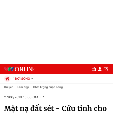
ĐỜI SỐNG
Chính trị
Du lịch
Làm đẹp
Chất lượng cuộc sống
Xã hội
27/06/2019 15:08 GMT+7
Pháp luật
Chuyên mục
Kinh tế
Mặt nạ đất sét - Cứu tinh cho
Thể thao