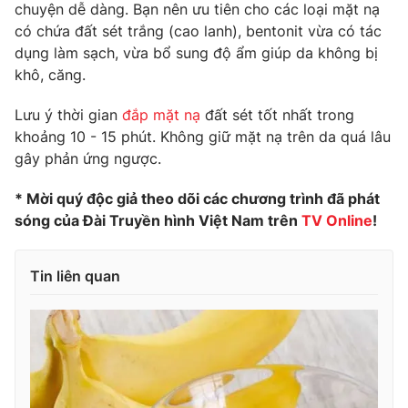
Phim VTV
chuyện dễ dàng. Bạn nên ưu tiên cho các loại mặt nạ
Giải trí
có chứa đất sét trắng (cao lanh), bentonit vừa có tác
Hậu trường
dụng làm sạch, vừa bổ sung độ ẩm giúp da không bị
Điện ảnh
Đời sống
khô, căng.
Nhân vật
Âm nhạc
Du lịch
Khán giả
Lưu ý thời gian
đắp mặt nạ
đất sét tốt nhất trong
Giáo dục
Sao
khoảng 10 - 15 phút. Không giữ mặt nạ trên da quá lâu
Làm đẹp
Giải sao mai
gây phản ứng ngược.
Tuyển sinh
Công nghệ
Chất lượng cuộc sống
* Mời quý độc giả theo dõi các chương trình đã phát
Học trực tuyến
Hitech Công nghệ tương lai
sóng của Đài Truyền hình Việt Nam trên
TV Online
!
Giao lưu trực tuyến
Sản phẩm
Tin liên quan
Lịch phát sóng
Thị trường
Tư vấn
Chuyên mục khác
Emagazine
Podcast