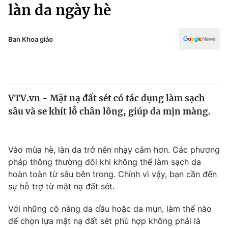
Chính trị
làn da ngày hè
Truyền hình
Văn hóa - Giải trí
Xã hội
Y tế
Ban Khoa giáo
Đời sống
Pháp luật
Công nghệ
Giáo dục
Y tế
VTV.vn - Mặt nạ đất sét có tác dụng làm sạch
sâu và se khít lỗ chân lông, giúp da mịn màng.
Thế giới
Tin tức
Vào mùa hè, làn da trở nên nhạy cảm hơn. Các phương
Kinh tế
pháp thông thường đôi khi không thể làm sạch da
Thế giới đó đây
Tài chính
hoàn toàn từ sâu bên trong. Chính vì vậy, bạn cần đến
Dữ liệu và đời sống
Câu chuyện quốc tế
sự hỗ trợ từ mặt nạ đất sét.
Thị trường
Với những cô nàng da dầu hoặc da mụn, làm thế nào
Truyền hình
Góc doanh nghiệp
để chọn lựa mặt nạ đất sét phù hợp không phải là