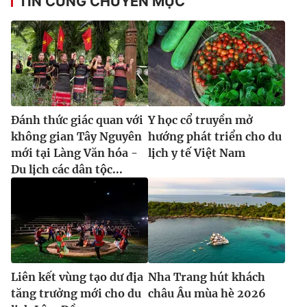
TIN CÙNG CHUYÊN MỤC
Ðiện thoại Thời báo VTV:
024.66 897 897
Email:
toasoan@vtv.vn
Liên hệ quảng cáo:
024-7300.7108
Đánh thức giác quan với
Y học cổ truyền mở
không gian Tây Nguyên
hướng phát triển cho du
mới tại Làng Văn hóa -
lịch y tế Việt Nam
Du lịch các dân tộc...
® Cấm sao chép dưới mọi hình thức nếu không có sự chấp
thuận bằng văn bản. Ghi rõ nguồn VTV.vn khi phát hành lại
thông tin từ website này.
Liên kết vùng tạo dư địa
Nha Trang hút khách
tăng trưởng mới cho du
châu Âu mùa hè 2026