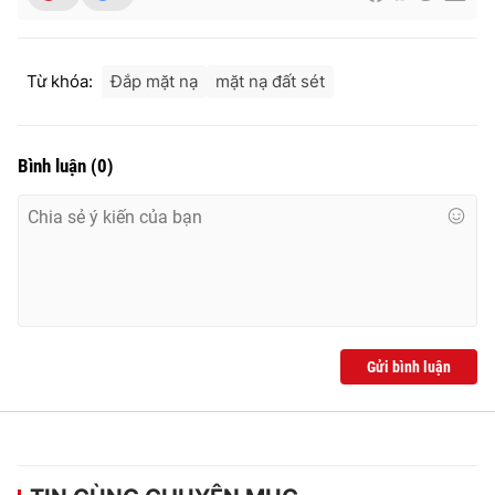
Từ khóa:
Đắp mặt nạ
mặt nạ đất sét
THỜI BÁO VTV
Bình luận
(
0
)
Theo dõi báo trên
Cơ quan chủ quản:
Đài Truyền hình Việt Nam
Cơ quan báo chí:
Thời báo VTV
Giấy phép hoạt động báo in và báo điện tử số 483/GP-BTTTT
cấp ngày 29/12/2023
Gửi bình luận
Tổng Biên tập:
Vũ Thanh Thủy
Phó Tổng Biên tập:
Nguyễn Thị Mỹ Hạnh, Phạm Quốc Thắng,
Nguyễn Trọng Ninh
Tổng đài VTV:
024.38 355 931 - 024.38 355 932