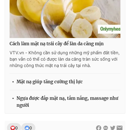
Photo
Infographic
Video
Shorts video
VTV Money
VTV Thể thao
Cách làm mặt nạ trái cây để làn da căng mịn
VTV.vn - Không cần sử dụng những mỹ phẩm đắt tiền,
bạn vẫn có thể có được làn da căng tràn sức sống với
VTV Sức khoẻ
Bất động sản
những công thức mặt nạ trái cây tại nhà.
Thị trường 24h
Tấm lòng Việt
Mặt nạ giúp tăng cường thị lực
VTV4
Vươn mình bằng AI
Ngựa được đắp mặt nạ, tắm nắng, massage như
người
VTV9
VTV8
Liên hệ tòa soạn
English
0
0