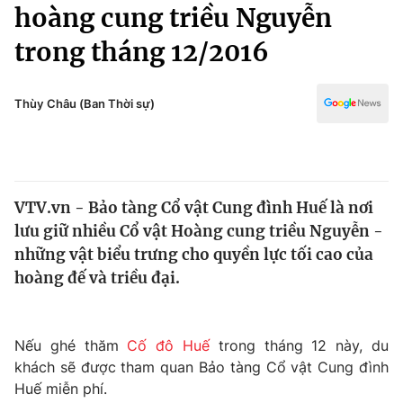
Chính trị
hoàng cung triều Nguyễn
Truyền hình
trong tháng 12/2016
Văn hóa - Giải trí
Xã hội
Y tế
Đời sống
Thùy Châu (Ban Thời sự)
Pháp luật
Công nghệ
Giáo dục
Y tế
VTV.vn - Bảo tàng Cổ vật Cung đình Huế là nơi
Thế giới
lưu giữ nhiều Cổ vật Hoàng cung triều Nguyễn -
Tin tức
những vật biểu trưng cho quyền lực tối cao của
Kinh tế
hoàng đế và triều đại.
Thế giới đó đây
Tài chính
Dữ liệu và đời sống
Câu chuyện quốc tế
Thị trường
Nếu ghé thăm
Cố đô Huế
trong tháng 12 này, du
khách sẽ được tham quan Bảo tàng Cổ vật Cung đình
Truyền hình
Góc doanh nghiệp
Huế miễn phí.