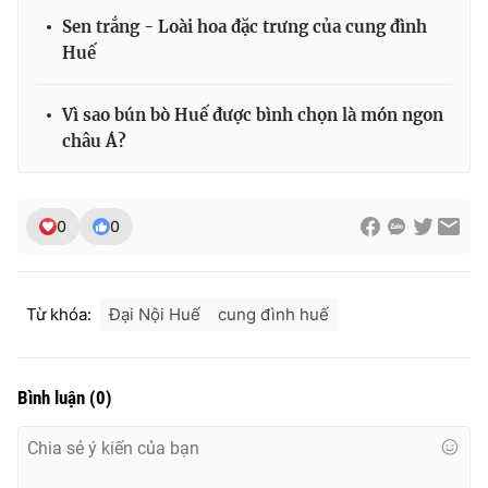
Sen trắng - Loài hoa đặc trưng của cung đình
Huế
THỜI BÁO VTV
Vì sao bún bò Huế được bình chọn là món ngon
châu Á?
Theo dõi báo trên
0
0
Cơ quan chủ quản:
Đài Truyền hình Việt Nam
Cơ quan báo chí:
Thời báo VTV
Từ khóa:
Đại Nội Huế
cung đình huế
Giấy phép hoạt động báo in và báo điện tử số 483/GP-BTTTT
cấp ngày 29/12/2023
Tổng Biên tập:
Vũ Thanh Thủy
Bình luận
(
0
)
Phó Tổng Biên tập:
Nguyễn Thị Mỹ Hạnh, Phạm Quốc Thắng,
Nguyễn Trọng Ninh
Tổng đài VTV:
024.38 355 931 - 024.38 355 932