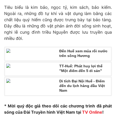
Phim VTV
Giải trí
Tiêu biểu là kim bảo, ngọc tỷ, kim sách, bảo kiếm.
Hậu trường
Ngoài ra, những đồ tự khí và vật dụng làm bằng các
Điện ảnh
chất liệu quý hiếm cũng được trưng bày tại bảo tàng.
Đời sống
Nhân vật
Đây đều là những đồ vật phản ánh đời sống sinh hoạt,
Âm nhạc
Du lịch
nghi lễ cung đình triều Nguyễn được lưu truyền qua
Khán giả
Giáo dục
Sao
nhiều đời.
Làm đẹp
Giải sao mai
Tuyển sinh
Công nghệ
Đến Huế xem múa rối nước
Chất lượng cuộc sống
trên sông Hương
Học trực tuyến
Hitech Công nghệ tương lai
Giao lưu trực tuyến
TT-Huế: Phát huy lợi thế
"Một điểm đến 5 di sản"
Sản phẩm
Lịch phát sóng
Di tích Đại Nội Huế - Điểm
Thị trường
đến du lịch hàng đầu Việt
Nam
Tư vấn
Chuyên mục khác
* Mời quý độc giả theo dõi các chương trình đã phát
Emagazine
Podcast
sóng của Đài Truyền hình Việt Nam tại
TV Online
!