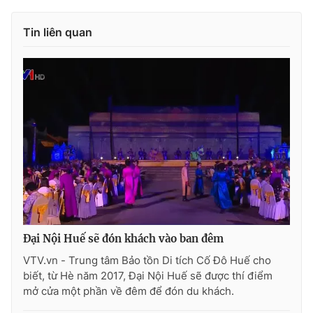
Photo
Infographic
Tin liên quan
Video
Shorts video
VTV Money
VTV Thể thao
VTV Sức khoẻ
Bất động sản
Thị trường 24h
Tấm lòng Việt
VTV4
Vươn mình bằng AI
Đại Nội Huế sẽ đón khách vào ban đêm
VTV.vn - Trung tâm Bảo tồn Di tích Cố Đô Huế cho
VTV9
VTV8
biết, từ Hè năm 2017, Đại Nội Huế sẽ được thí điểm
mở cửa một phần về đêm để đón du khách.
Liên hệ tòa soạn
English