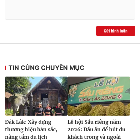
Ðiện thoại Thời báo VTV:
024.66 897 897
Email:
toasoan@vtv.vn
Liên hệ quảng cáo:
024-7300.7108
Gửi bình luận
TIN CÙNG CHUYÊN MỤC
® Cấm sao chép dưới mọi hình thức nếu không có sự chấp
thuận bằng văn bản. Ghi rõ nguồn VTV.vn khi phát hành lại
Đắk Lắk: Xây dựng
Lễ hội Sầu riêng năm
thông tin từ website này.
thương hiệu bản sắc,
2026: Dấu ấn để hút du
nâng tầm du lịch
khách trong và ngoài