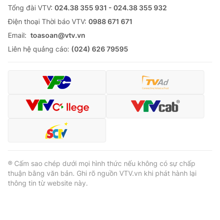
Tổng đài VTV:
024.38 355 931 - 024.38 355 932
Ðiện thoại Thời báo VTV:
0988 671 671
Email:
toasoan@vtv.vn
Liên hệ quảng cáo:
(024) 626 79595
® Cấm sao chép dưới mọi hình thức nếu không có sự chấp
thuận bằng văn bản. Ghi rõ nguồn VTV.vn khi phát hành lại
thông tin từ website này.