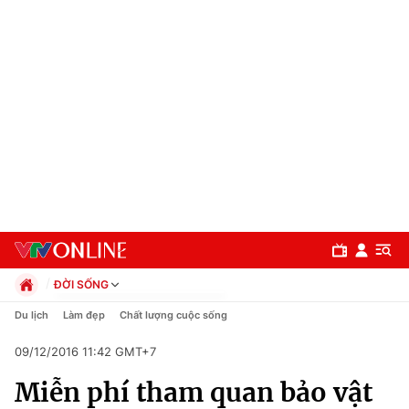
ĐỜI SỐNG
Chính trị
Du lịch
Làm đẹp
Chất lượng cuộc sống
Xã hội
09/12/2016 11:42 GMT+7
Pháp luật
Chuyên mục
Kinh tế
Miễn phí tham quan bảo vật
Thể thao