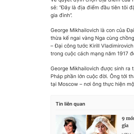
sẻ: “Đây là địa điểm đầu tiên tôi đ
gia đình”.
George Mikhailovich là con của Đạ
thừa kế ngai vàng Nga cùng chồng 
– Đại công tước Kirill Vladimirovi
trong cuộc cách mạng năm 1917 để
George Mikhailovich được sinh ra 
Pháp phần lớn cuộc đời. Ông tới 
tại Moscow – nơi ông thực hiện một
Tin liên quan
9 món
gia