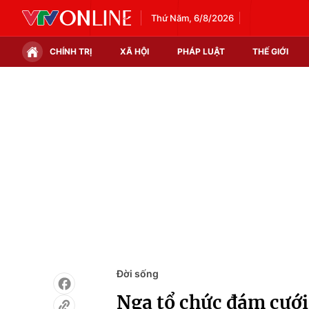
Thứ Năm, 6/8/2026
CHÍNH TRỊ
XÃ HỘI
PHÁP LUẬT
THẾ GIỚI
Chính trị
Xã hội
Thế giới
Kinh tế
Tin tức
Tài chính
Thế giới đó đây
Thị trường
Câu chuyện quốc tế
Góc doanh nghiệp
Dữ liệu và đời sống
Đời sống
Nga tổ chức đám cưới