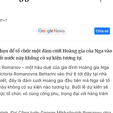
Góc ảnh
MT+7
Giáo dục
Công nghệ
Chia sẻ
Tuyển sinh
Hitech Công ng
Học trực tuyến
Sản phẩm
chọn để tổ chức một đám cưới Hoàng gia của Nga vào
g
Thị trường
ất nước này không có sự kiện tương tự.
Tư vấn
h Romanov – một hậu duệ của gia đình Hoàng gia Nga
Victoria Romanovna Bettarini vào thứ 6 tới đây tại nhà
 biết, đây là đám cưới Hoàng gia đầu tiên mà Nga sẽ tổ
này không có sự kiện nào tương tự. Buổi lễ dự kiến sẽ
c tổ chức vô cùng công phu, trọng đại với hàng trăm
mình, Đại Công tước George Mikhailovich Romanov chia