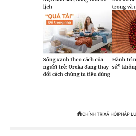
lịch
trong và 
Sống xanh theo cách của
Hành trìn
người trẻ: Oreka đang thay
sứ” không
đổi cách chúng ta tiêu dùng
CHÍNH TRỊ
XÃ HỘI
PHÁP L