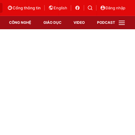
Cổng thông tin
English
Đăng nhập
CÔNG NGHỆ
GIÁO DỤC
VIDEO
PODCAST
VTV Money
VTV Thể thao
VTV Sức khoẻ
Bất động sản
Thị trường 24h
Tấm lòng Việt
Vươn mình bằng AI
VTV4
VTV8
VTV9
Lịch phát sóng
Giao lưu trực tuyến
Sự kiện