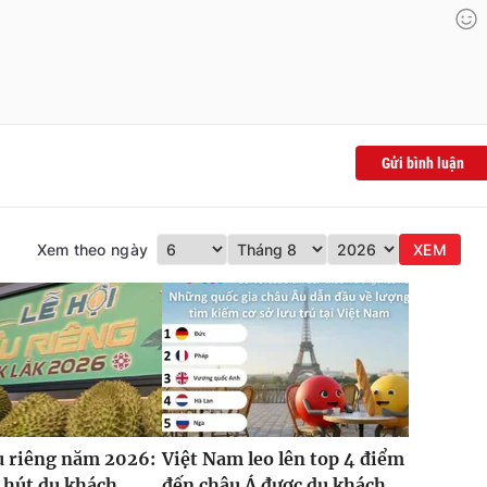
Gửi bình luận
Xem theo ngày
XEM
u riêng năm 2026:
Việt Nam leo lên top 4 điểm
 hút du khách
đến châu Á được du khách