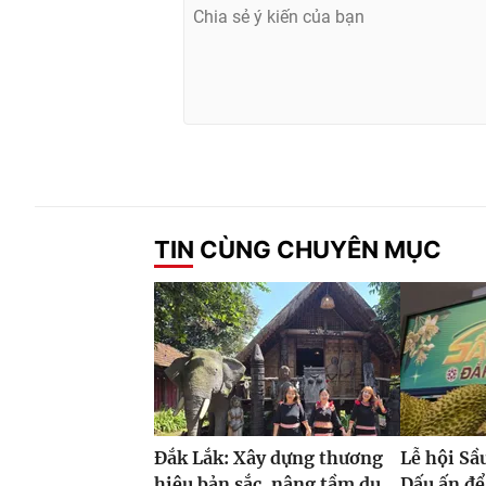
TIN CÙNG CHUYÊN MỤC
Đắk Lắk: Xây dựng thương
Lễ hội Sầ
hiệu bản sắc, nâng tầm du
Dấu ấn để