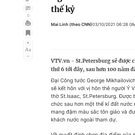
thế kỷ
0
Mai Linh (theo CNN)
03/10/2021 06:28 G
Giải trí
Đời sống
Điện ảnh
Du lịch
Âm nhạc
Làm đẹp
VTV.vn - St.Petersburg sẽ được 
Sao
Chất lượng cuộc sốn
thứ 6 tới đây, sau hơn 100 năm đ
Đại Công tước George Mikhailovic
sẽ kết hôn với vị hôn thê người Ý 
thờ St.Isaac, St.Petersburg. Được
chức sau hơn một thế kỉ đất nước 
mang đậm màu sắc tôn giáo và đượ
khách nước ngoài tham dự.
Về quyết định chọn địa điểm của 