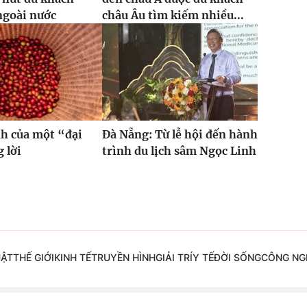
ngoài nước
châu Âu tìm kiếm nhiều...
h của một “đại
Đà Nẵng: Từ lễ hội đến hành
 lời
trình du lịch sâm Ngọc Linh
UẬT
THẾ GIỚI
KINH TẾ
TRUYỀN HÌNH
GIẢI TRÍ
Y TẾ
ĐỜI SỐNG
CÔNG NG