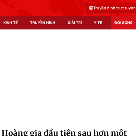
Truyền hình trực tuyến
KINH TẾ
TRUYỀN HÌNH
GIẢI TRÍ
Y TẾ
ĐỜI SỐNG
Pháp luật
Y tế
Truyền hình
Multimedia
Phim VTV
Video
Hậu trường
Shorts video
Nhân vật
Podcast
Khán giả
EMagazine
Giải sao mai
Photo
 Hoàng gia đầu tiên sau hơn một
Infographic