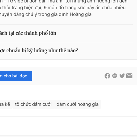
n - Từ việc bị đồn đại "ma ám" tới những ảnh hưởng lớn đến
 thời trang hiện đại, 9 món đồ trang sức này ẩn chứa nhiều
huyện đáng chú ý trong gia đình Hoàng gia.
ách tại các thành phố lớn
ợc chuẩn bị kỹ lưỡng như thế nào?
im cho bài đọc
ừa kế
tổ chức đám cưới
đám cưới hoàng gia