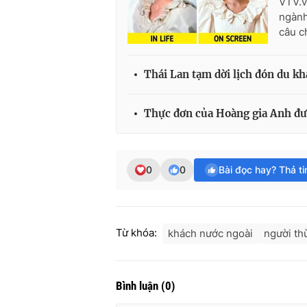
VTV.v
ngành
câu c
Thái Lan tạm dời lịch đón du kh
Thực đơn của Hoàng gia Anh đư
0
0
Bài đọc hay? Thả t
Từ khóa:
khách nước ngoài
người th
Bình luận
(
0
)