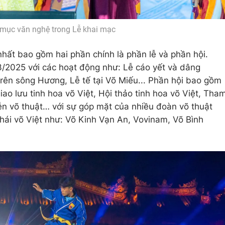
t mục văn nghệ trong Lễ khai mạc
nhất bao gồm hai phần chính là phần lễ và phần hội.
3/2025 với các hoạt động như: Lễ cáo yết và dâng
trên sông Hương, Lễ tế tại Võ Miếu... Phần hội bao gồm
ao lưu tinh hoa võ Việt, Hội thảo tinh hoa võ Việt, Tha
ễn võ thuật… với sự góp mặt của nhiều đoàn võ thuật
hái võ Việt như: Võ Kinh Vạn An, Vovinam, Võ Bình