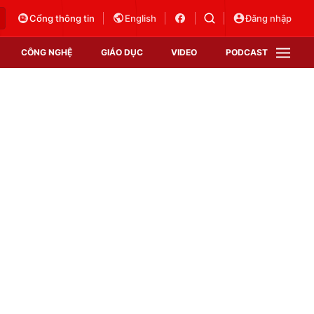
Cổng thông tin
English
Đăng nhập
CÔNG NGHỆ
GIÁO DỤC
VIDEO
PODCAST
VTV Money
VTV Thể thao
VTV Sức khoẻ
Bất động sản
Thị trường 24h
Tấm lòng Việt
Vươn mình bằng AI
VTV4
VTV8
VTV9
Lịch phát sóng
Giao lưu trực tuyến
Sự kiện