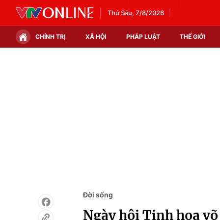
Thứ Sáu, 7/8/2026
CHÍNH TRỊ
XÃ HỘI
PHÁP LUẬT
THẾ GIỚI
Chính trị
Xã hội
Thế giới
Kinh tế
Tin tức
Tài chính
Thế giới đó đây
Thị trường
Câu chuyện quốc tế
Góc doanh nghiệp
Dữ liệu và đời sống
Đời sống
Ngày hội Tinh hoa võ 