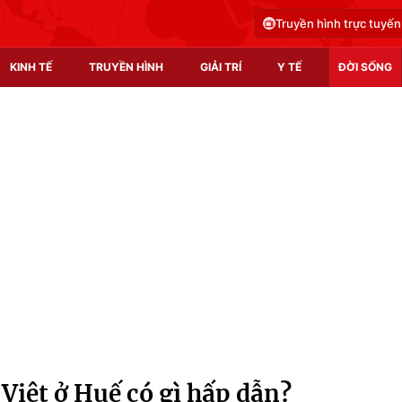
Truyền hình trực tuyến
KINH TẾ
TRUYỀN HÌNH
GIẢI TRÍ
Y TẾ
ĐỜI SỐNG
Pháp luật
Y tế
Truyền hình
Multimedia
Phim VTV
Video
Hậu trường
Shorts video
Nhân vật
Podcast
Khán giả
EMagazine
Giải sao mai
Photo
Việt ở Huế có gì hấp dẫn?
Infographic