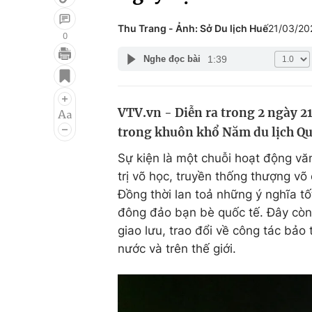
Thu Trang - Ảnh: Sở Du lịch Huế
21/03/20
0
1:39
Nghe đọc bài
Giải trí
Đời sống
Điện ảnh
Du lịch
VTV.vn - Diễn ra trong 2 ngày 21
Âm nhạc
Làm đẹp
trong khuôn khổ Năm du lịch Quố
Sao
Chất lượng cuộc sốn
Sự kiện là một chuỗi hoạt động văn
trị võ học, truyền thống thượng võ
Đồng thời lan toả những ý nghĩa tố
đông đảo bạn bè quốc tế. Đây còn 
giao lưu, trao đổi về công tác bảo 
nước và trên thế giới.