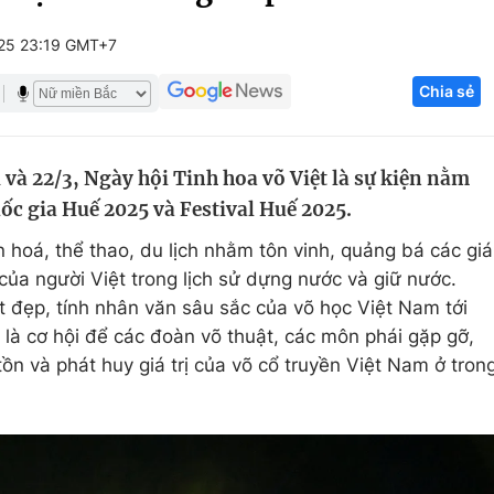
Góc ảnh
25 23:19 GMT+7
Chia sẻ
Giáo dục
Công nghệ
Tuyển sinh
Hitech Công ng
 và 22/3, Ngày hội Tinh hoa võ Việt là sự kiện nằm
Học trực tuyến
Sản phẩm
c gia Huế 2025 và Festival Huế 2025.
g
Thị trường
 hoá, thể thao, du lịch nhằm tôn vinh, quảng bá các giá
Tư vấn
 của người Việt trong lịch sử dựng nước và giữ nước.
t đẹp, tính nhân văn sâu sắc của võ học Việt Nam tới
là cơ hội để các đoàn võ thuật, các môn phái gặp gỡ,
tồn và phát huy giá trị của võ cổ truyền Việt Nam ở tron