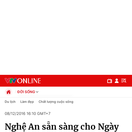
ĐỜI SỐNG
Chính trị
Du lịch
Làm đẹp
Chất lượng cuộc sống
Xã hội
08/12/2016 16:10 GMT+7
Pháp luật
Chuyên mục
Kinh tế
Nghệ An sẵn sàng cho Ngày
Thể thao