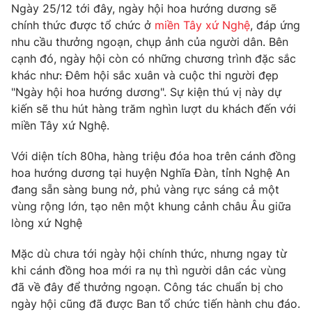
Phim VTV
Ngày 25/12 tới đây, ngày hội hoa hướng dương sẽ
Giải trí
chính thức được tổ chức ở
miền Tây xứ Nghệ
, đáp ứng
Hậu trường
nhu cầu thưởng ngoạn, chụp ảnh của người dân. Bên
Điện ảnh
Đời sống
cạnh đó, ngày hội còn có những chương trình đặc sắc
Nhân vật
Âm nhạc
khác như: Đêm hội sắc xuân và cuộc thi người đẹp
Du lịch
Khán giả
"Ngày hội hoa hướng dương". Sự kiện thú vị này dự
Giáo dục
Sao
kiến sẽ thu hút hàng trăm nghìn lượt du khách đến với
Làm đẹp
Giải sao mai
Tuyển sinh
miền Tây xứ Nghệ.
Công nghệ
Chất lượng cuộc sống
Học trực tuyến
Với diện tích 80ha, hàng triệu đóa hoa trên cánh đồng
Hitech Công nghệ tương lai
hoa hướng dương tại huyện Nghĩa Đàn, tỉnh Nghệ An
Giao lưu trực tuyến
đang sẵn sàng bung nở, phủ vàng rực sáng cả một
Sản phẩm
vùng rộng lớn, tạo nên một khung cảnh châu Âu giữa
Lịch phát sóng
Thị trường
lòng xứ Nghệ
Tư vấn
Mặc dù chưa tới ngày hội chính thức, nhưng ngay từ
Chuyên mục khác
khi cánh đồng hoa mới ra nụ thì người dân các vùng
đã về đây để thưởng ngoạn. Công tác chuẩn bị cho
Emagazine
Podcast
ngày hội cũng đã được Ban tổ chức tiến hành chu đáo.