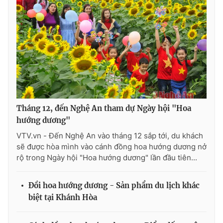
THỜI BÁO VTV
Theo dõi báo trên
Tháng 12, đến Nghệ An tham dự Ngày hội "Hoa
hướng dương"
Cơ quan chủ quản:
Đài Truyền hình Việt Nam
VTV.vn - Đến Nghệ An vào tháng 12 sắp tới, du khách
Cơ quan báo chí:
Thời báo VTV
sẽ được hòa mình vào cánh đồng hoa hướng dương nở
Giấy phép hoạt động báo in và báo điện tử số 483/GP-BTTTT
rộ trong Ngày hội "Hoa hướng dương" lần đầu tiên...
cấp ngày 29/12/2023
Tổng Biên tập:
Vũ Thanh Thủy
Đồi hoa hướng dương - Sản phẩm du lịch khác
Phó Tổng Biên tập:
Nguyễn Thị Mỹ Hạnh, Phạm Quốc Thắng,
biệt tại Khánh Hòa
Nguyễn Trọng Ninh
Tổng đài VTV:
024.38 355 931 - 024.38 355 932