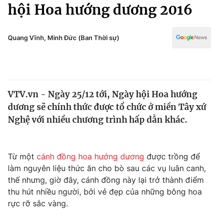
Chính trị
hội Hoa hướng dương 2016
Truyền hình
Văn hóa - Giải trí
Xã hội
Y tế
Quang Vĩnh, Minh Đức (Ban Thời sự)
Đời sống
Pháp luật
Công nghệ
Giáo dục
Y tế
VTV.vn - Ngày 25/12 tới, Ngày hội Hoa hướng
dương sẽ chính thức được tổ chức ở miền Tây xứ
Thế giới
Nghệ với nhiều chương trình hấp dẫn khác.
Tin tức
Kinh tế
Thế giới đó đây
Từ một
cánh đồng hoa hướng dương
được trồng để
Tài chính
làm nguyên liệu thức ăn cho bò sau các vụ luân canh,
Dữ liệu và đời sống
Câu chuyện quốc tế
thế nhưng, giờ đây, cánh đồng này lại trở thành điểm
Thị trường
thu hút nhiều người, bởi vẻ đẹp của những bông hoa
Truyền hình
rực rỡ sắc vàng.
Góc doanh nghiệp