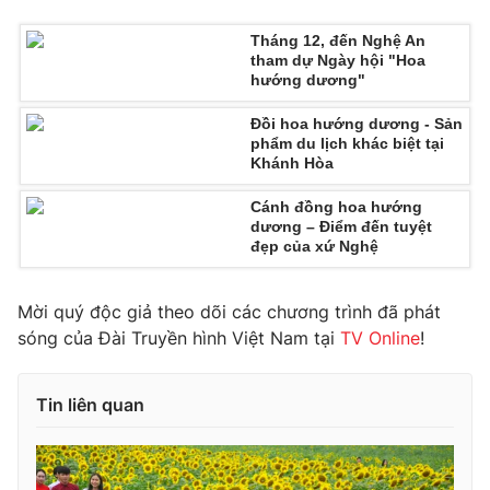
Photo
Infographic
Tháng 12, đến Nghệ An
tham dự Ngày hội "Hoa
hướng dương"
Video
Shorts video
Đồi hoa hướng dương - Sản
phẩm du lịch khác biệt tại
VTV Money
VTV Thể thao
Khánh Hòa
Cánh đồng hoa hướng
VTV Sức khoẻ
Bất động sản
dương – Điểm đến tuyệt
đẹp của xứ Nghệ
Thị trường 24h
Tấm lòng Việt
Mời quý độc giả theo dõi các chương trình đã phát
sóng của Đài Truyền hình Việt Nam tại
TV Online
!
VTV4
Vươn mình bằng AI
Tin liên quan
VTV9
VTV8
Liên hệ tòa soạn
English